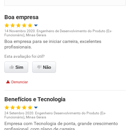
Benefícios
Boa empresa
Recomenda esta empresa
14 Novembro 2020. Engenheiro de Desenvolvimento do Produto (Ex-
Funcionário), Minas Gerais
Oportunidade de promoção
Boa empresa para se iniciar carreira, excelentes
profissionais.
Ambiente de trabalho
Esta avaliação foi útil?
Conciliação com a vida familiar
Sim
Não
Benefícios
Denunciar
Recomenda esta empresa
Benefícios e Tecnologia
24 Setembro 2020. Engenheiro Desenvolvimento do Produto (Ex-
Funcionário), Minas Gerais
Oportunidade de promoção
Empresa com Tecnologia de ponta, grande crescimento
profissional, com plano de carreira.