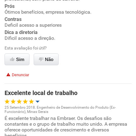
Ambiente de trabalho
Prós
Ótimos benefícios, empresa tecnológica.
Contras
Conciliação com a vida familiar
Deficil acesso a superiores
Dica a diretoria
Benefícios
Díficil acesso a direção.
Esta avaliação foi útil?
Recomenda esta empresa
Sim
Não
Recomenda a diretoria
Denunciar
Excelente local de trabalho
25 Setembro 2018. Engenheiro de Desenvolvimento do Produto (Ex-
Funcionário), Minas Gerais
Oportunidade de promoção
É excelente trabalhar na Embraer. Os desafios são
constantes e o grupo de trabalho muito unido. A empresa
oferece oportunidades de crescimento e diversos
Ambiente de trabalho
benefícios.