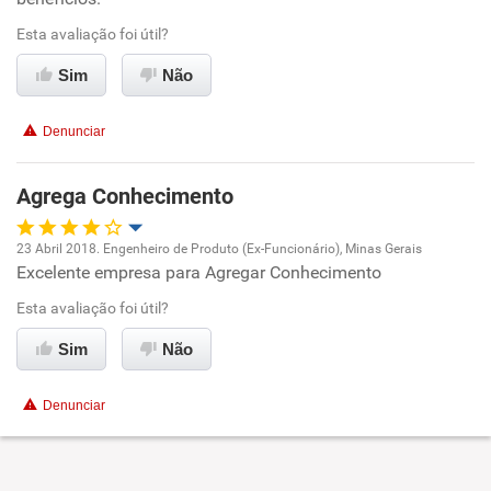
Conciliação com a vida familiar
Esta avaliação foi útil?
Sim
Não
Benefícios
Denunciar
Recomenda esta empresa
Recomenda a diretoria
Agrega Conhecimento
23 Abril 2018. Engenheiro de Produto (Ex-Funcionário), Minas Gerais
Excelente empresa para Agregar Conhecimento
Oportunidade de promoção
Esta avaliação foi útil?
Ambiente de trabalho
Sim
Não
Conciliação com a vida familiar
Denunciar
Benefícios