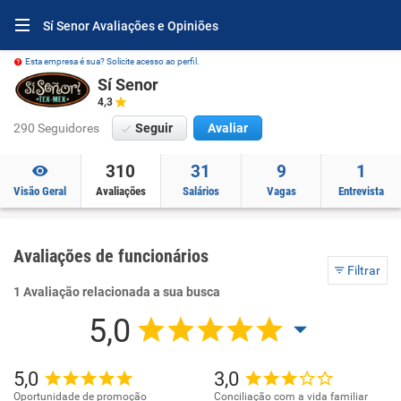
Sí Senor Avaliações e Opiniões
Esta empresa é sua? Solicite acesso ao perfil.
Sí Senor
4,3
290 Seguidores
Seguir
Avaliar
310
31
9
1
Visão Geral
Avaliações
Salários
Vagas
Entrevista
Avaliações de funcionários
Filtrar
1 Avaliação relacionada a sua busca
5,0
5,0
3,0
Oportunidade de promoção
Conciliação com a vida familiar