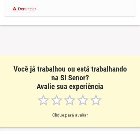
Benefícios
Denunciar
Recomenda esta empresa
Recomenda a diretoria
Você já trabalhou ou está trabalhando
na Sí Senor?
Avalie sua experiência
Clique para avaliar