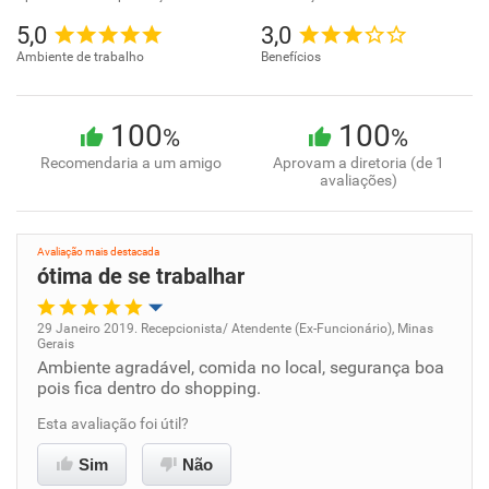
5,0
3,0
Ambiente de trabalho
Benefícios
100
100
%
%
Recomendaria a um amigo
Aprovam a diretoria (de 1
avaliações)
Avaliação mais destacada
ótima de se trabalhar
29 Janeiro 2019. Recepcionista/ Atendente (Ex-Funcionário), Minas
Gerais
Oportunidade de promoção
Ambiente agradável, comida no local, segurança boa
pois fica dentro do shopping.
Ambiente de trabalho
Esta avaliação foi útil?
Conciliação com a vida familiar
Sim
Não