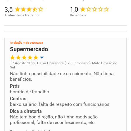
3,5
1,0
Ambiente de trabalho
Benefícios
Avaliação mais destacada
Supermercado
17 Agosto 2022. Caixa Operadora (Ex-Funcionário), Mato Grosso do
Sul
Oportunidade de promoção
Não tinha possibilidade de crescimento. Não tinha
beneficios.
Ambiente de trabalho
Prós
horário de trabalho
Contras
Conciliação com a vida familiar
baixo salário, falta de respeito com funcionários
Dica a diretoria
Benefícios
Não tem boa direção, não tinha motivação
profissional, falta de reconhecimento, etc
Não recomenda esta empresa