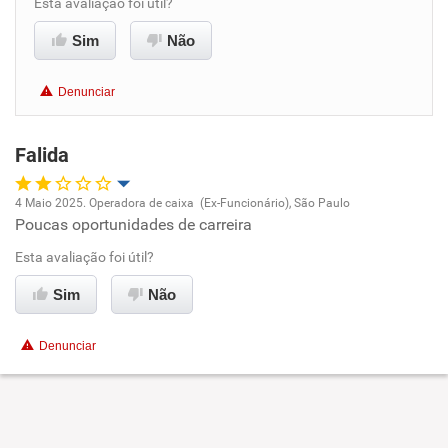
Esta avaliação foi útil?
Não recomenda a diretoria
Sim
Não
Denunciar
Falida
4 Maio 2025. Operadora de caixa (Ex-Funcionário), São Paulo
Poucas oportunidades de carreira
Oportunidade de promoção
Esta avaliação foi útil?
Ambiente de trabalho
Sim
Não
Conciliação com a vida familiar
Denunciar
Benefícios
Não recomenda esta empresa