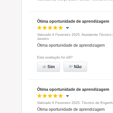
Oportunidade de promoção
Ambiente de trabalho
Ótima oportunidade de aprendizagem
Não recomenda esta
Valorado 6 Fevereiro 2025. Assistente Técnico
empresa
Janeiro
Oportunidade de promoção
Ótima oportunidade de aprendizagem
Ambiente de trabalho
Esta avaliação foi útil?
Sim
Não
Recomenda esta empresa
Ótima oportunidade de aprendizagem
Valorado 6 Fevereiro 2025. Técnico de Engenha
Oportunidade de promoção
Ótima oportunidade de aprendizagem