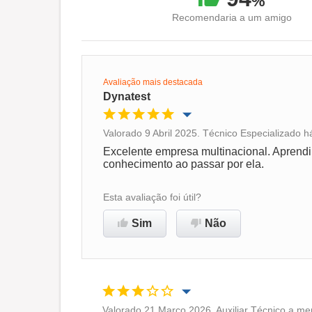
%
Recomendaria a um amigo
Avaliação mais destacada
Dynatest
Valorado 9 Abril 2025. Técnico Especializado h
Oportunidade de promoção
Excelente empresa multinacional. Aprendi
conhecimento ao passar por ela.
Ambiente de trabalho
Esta avaliação foi útil?
Recomenda esta empresa
Sim
Não
Valorado 21 Março 2026. Auxiliar Técnico a me