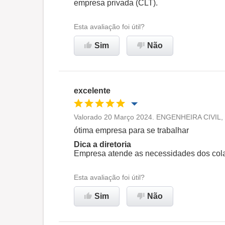
empresa privada (CLT).
Esta avaliação foi útil?
Sim
Não
excelente
Valorado 20 Março 2024. ENGENHEIRA CIVIL, 
Oportunidade de promoção
ótima empresa para se trabalhar
Dica a diretoria
Ambiente de trabalho
Empresa atende as necessidades dos cola
Esta avaliação foi útil?
Recomenda esta empresa
Sim
Não