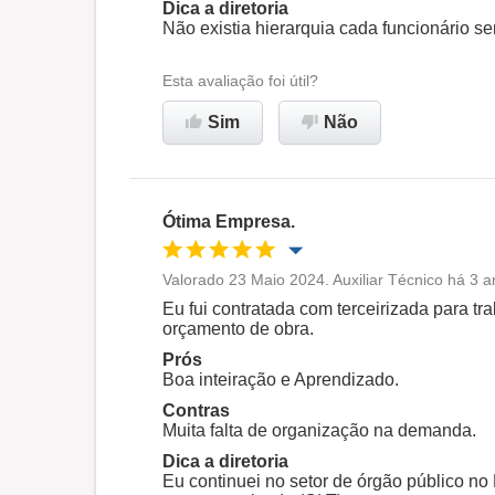
Dica a diretoria
Não existia hierarquia cada funcionário se
Esta avaliação foi útil?
Sim
Não
Ótima Empresa.
Valorado 23 Maio 2024. Auxiliar Técnico há 3 a
Oportunidade de promoção
Eu fui contratada com terceirizada para tr
orçamento de obra.
Ambiente de trabalho
Prós
Boa inteiração e Aprendizado.
Contras
Recomenda esta empresa
Muita falta de organização na demanda.
Dica a diretoria
Eu continuei no setor de órgão público 