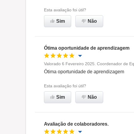
Ambiente de trabalho
Esta avaliação foi útil?
Sim
Não
Recomenda esta empresa
Ótima oportunidade de aprendizagem
Valorado 6 Fevereiro 2025. Coordenador de Eq
Oportunidade de promoção
Ótima oportunidade de aprendizagem
Ambiente de trabalho
Esta avaliação foi útil?
Sim
Não
Recomenda esta empresa
Avaliação de colaboradores.