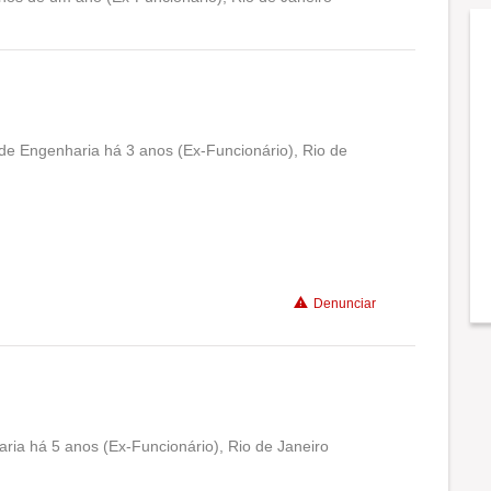
Conciliação com a vida familiar
Benefícios
Não recomenda a diretoria
 de Engenharia há 3 anos (Ex-Funcionário), Rio de
Conciliação com a vida familiar
Benefícios
Denunciar
ria há 5 anos (Ex-Funcionário), Rio de Janeiro
Conciliação com a vida familiar