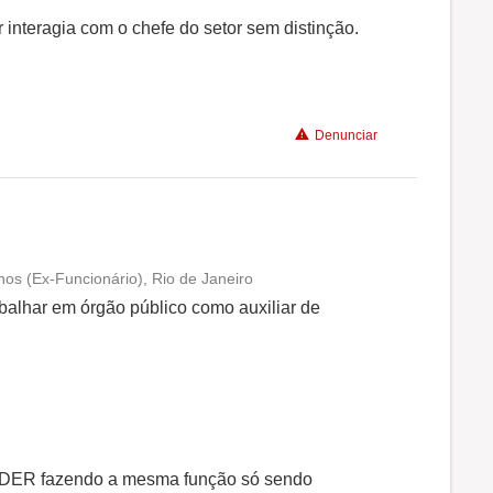
r interagia com o chefe do setor sem distinção.
Denunciar
nos (Ex-Funcionário), Rio de Janeiro
Conciliação com a vida familiar
abalhar em órgão público como auxiliar de
Benefícios
Recomenda a diretoria
no DER fazendo a mesma função só sendo