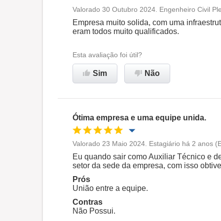
Valorado 30 Outubro 2024. Engenheiro Civil Pl
Oportunidade de promoção
Empresa muito solida, com uma infraestrutu
eram todos muito qualificados.
Ambiente de trabalho
Esta avaliação foi útil?
Recomenda esta empresa
Sim
Não
Ótima empresa e uma equipe unida.
Valorado 23 Maio 2024. Estagiário há 2 anos (E
Oportunidade de promoção
Eu quando sair como Auxiliar Técnico e de
setor da sede da empresa, com isso obtiv
Ambiente de trabalho
Prós
União entre a equipe.
Contras
Recomenda esta empresa
Não Possui.