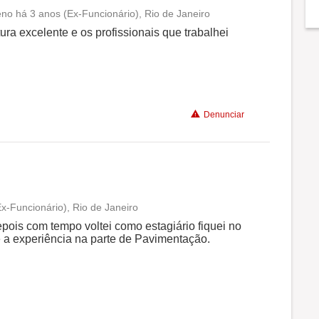
eno há 3 anos (Ex-Funcionário), Rio de Janeiro
Conciliação com a vida familiar
ra excelente e os profissionais que trabalhei
Benefícios
Denunciar
x-Funcionário), Rio de Janeiro
Conciliação com a vida familiar
pois com tempo voltei como estagiário fiquei no
e a experiência na parte de Pavimentação.
Benefícios
Recomenda a diretoria