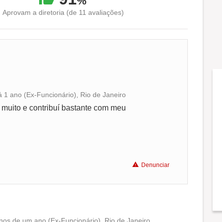
%
Aprovam a diretoria (de 11 avaliações)
á 1 ano (Ex-Funcionário), Rio de Janeiro
Conciliação com a vida familiar
 muito e contribuí bastante com meu
Benefícios
Recomenda a diretoria
Denunciar
nos de um ano (Ex-Funcionário), Rio de Janeiro