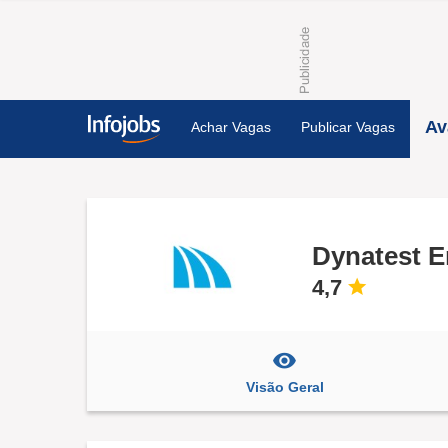
Av
Achar Vagas
Publicar Vagas
Dynatest E
4,7
Visão Geral