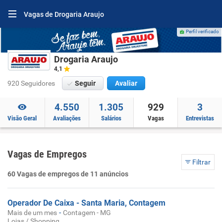
Vagas de Drogaria Araujo
Perfil verificado
Drogaria Araujo
4,1
920 Seguidores
Seguir
Avaliar
4.550
1.305
929
3
Visão Geral
Avaliações
Salários
Vagas
Entrevistas
Vagas de Empregos
Filtrar
60 Vagas de empregos de 11 anúncios
Operador De Caixa - Santa Maria, Contagem
-
Mais de um mes
Contagem - MG
Lojas / Shopping