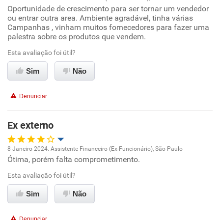
Oportunidade de crescimento para ser tornar um vendedor
Oportunidade de promoção
ou entrar outra area. Ambiente agradável, tinha várias
Campanhas , vinham muitos fornecedores para fazer uma
Ambiente de trabalho
palestra sobre os produtos que vendem.
Esta avaliação foi útil?
Conciliação com a vida familiar
Sim
Não
Benefícios
Denunciar
Recomenda esta empresa
Recomenda a diretoria
Ex externo
8 Janeiro 2024. Assistente Financeiro (Ex-Funcionário), São Paulo
Ótima, porém falta comprometimento.
Oportunidade de promoção
Esta avaliação foi útil?
Ambiente de trabalho
Sim
Não
Conciliação com a vida familiar
Denunciar