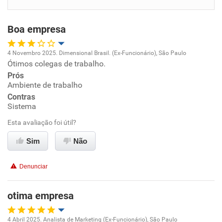
Benefícios
Boa empresa
Recomenda esta empresa
Recomenda a diretoria
4 Novembro 2025. Dimensional Brasil. (Ex-Funcionário), São Paulo
Ótimos colegas de trabalho.
Oportunidade de promoção
Prós
Ambiente de trabalho
Ambiente de trabalho
Contras
Sistema
Conciliação com a vida familiar
Esta avaliação foi útil?
Benefícios
Sim
Não
Recomenda esta empresa
Denunciar
Recomenda a diretoria
otima empresa
4 Abril 2025. Analista de Marketing (Ex-Funcionário), São Paulo