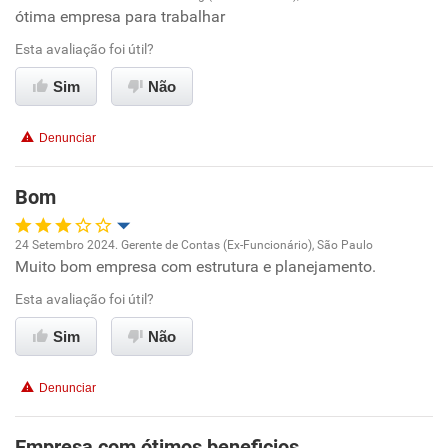
ótima empresa para trabalhar
Oportunidade de promoção
Esta avaliação foi útil?
Ambiente de trabalho
Sim
Não
Conciliação com a vida familiar
Denunciar
Benefícios
Bom
Recomenda esta empresa
24 Setembro 2024. Gerente de Contas (Ex-Funcionário), São Paulo
Recomenda a diretoria
Muito bom empresa com estrutura e planejamento.
Oportunidade de promoção
Esta avaliação foi útil?
Ambiente de trabalho
Sim
Não
Conciliação com a vida familiar
Denunciar
Benefícios
Empresa com ótimos beneficios