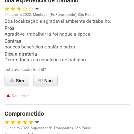
boa experiência de trabalho
Recomenda esta empresa
24 Janeiro 2022. Montador (Ex-Funcionário), São Paulo
Recomenda a diretoria
Boa localização e agradável ambiente de trabalho.
Oportunidade de promoção
Prós
Agradável trabalhar lá foi naquela época.
Ambiente de trabalho
Contras
poucos benefícios e salário baixo.
Conciliação com a vida familiar
Dica a diretoria
Deram todas as condições de trabalho.
Benefícios
Esta avaliação foi útil?
Sim
Não
Recomenda esta empresa
Recomenda a diretoria
Denunciar
Comprometido
9 Janeiro 2022. Supervisor de Transportes, São Paulo