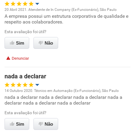
Recomenda esta empresa
20 Abril 2021. Atendente de In Company (Ex-Funcionário), São Paulo
Recomenda a diretoria
A empresa possui um estrutura corporativa de qualidade e
Oportunidade de promoção
respeito aos colaboradores.
Ambiente de trabalho
Esta avaliação foi útil?
Sim
Não
Conciliação com a vida familiar
Denunciar
Benefícios
nada a declarar
Recomenda esta empresa
Recomenda a diretoria
14 Outubro 2020. Técnico em Automação (Ex-Funcionário), São Paulo
nada a declarar nada a declarar nada a declarar nada a
Oportunidade de promoção
declarar nada a declarar nada a declarar
Ambiente de trabalho
Esta avaliação foi útil?
Sim
Não
Conciliação com a vida familiar