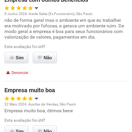
Recomenda esta empresa
9 Junho 2024. Inside Sales (Ex-Funcionário), São Paulo
Recomenda a diretoria
não de forma geral mas o ambiente em que eu trabalhei
Oportunidade de promoção
era motivado por fofocas, e gerava um ambiente ruim. De
modo geral a empresa é boa para seus funcionários com
Ambiente de trabalho
valorização de valores, pagamentos em dia.
Esta avaliação foi útil?
Conciliação com a vida familiar
Sim
Não
Benefícios
Denunciar
Recomenda esta empresa
Recomenda a diretoria
Empresa muito boa
22 Maio 2024. Auxiliar de Vendas, São Paulo
Empresa muito boa, ótimos bene
Oportunidade de promoção
Esta avaliação foi útil?
Ambiente de trabalho
Sim
Não