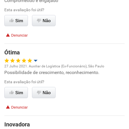
Comprometido e engajado
Oportunidade de promoção
Esta avaliação foi útil?
Ambiente de trabalho
Sim
Não
Conciliação com a vida familiar
Denunciar
Benefícios
Ótima
Recomenda esta empresa
27 Julho 2021. Auxiliar de Logística (Ex-Funcionário), São Paulo
Possibilidade de crescimento, reconhecimento.
Oportunidade de promoção
Esta avaliação foi útil?
Ambiente de trabalho
Sim
Não
Conciliação com a vida familiar
Denunciar
Benefícios
Inovadora