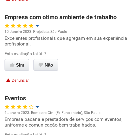
Benefícios
Empresa com otimo ambiente de trabalho
Recomenda esta empresa
10 Janeiro 2023. Projetista, São Paulo
Recomenda a diretoria
Excelentes profissionais que agregam em sua experiência
Oportunidade de promoção
profissional.
Ambiente de trabalho
Esta avaliação foi útil?
Sim
Não
Conciliação com a vida familiar
Denunciar
Benefícios
Eventos
Recomenda esta empresa
6 Janeiro 2023. Bombeiro Civil (Ex-Funcionário), São Paulo
Empresa bacana e prestadora de serviços com eventos,
Oportunidade de promoção
uniforme e comunicação bem trabalhados.
Ambiente de trabalho
Esta avaliação foi útil?