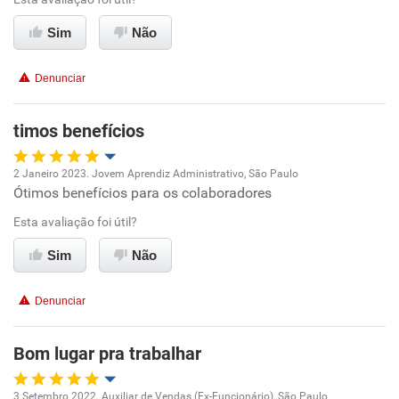
Sim
Não
Conciliação com a vida familiar
Denunciar
Benefícios
timos benefícios
Recomenda esta empresa
2 Janeiro 2023. Jovem Aprendiz Administrativo, São Paulo
Ótimos benefícios para os colaboradores
Oportunidade de promoção
Esta avaliação foi útil?
Ambiente de trabalho
Sim
Não
Conciliação com a vida familiar
Denunciar
Benefícios
Bom lugar pra trabalhar
Recomenda esta empresa
3 Setembro 2022. Auxiliar de Vendas (Ex-Funcionário), São Paulo