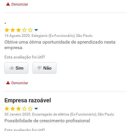
Denunciar
Benefícios
.
Recomenda esta empresa
14 Agosto 2020. Estagiario (Ex-Funcionário), São Paulo
Obtive uma ótima oportunidade de aprendizado nesta
Oportunidade de promoção
empresa.
Ambiente de trabalho
Esta avaliação foi útil?
Sim
Não
Conciliação com a vida familiar
Denunciar
Benefícios
Empresa razoável
Não recomenda esta empresa
Não recomenda a diretoria
30 Janeiro 2020. Encarregado de elétrica (Ex-Funcionário), São Paulo
Possibilidade de crescimento profissional
Oportunidade de promoção
Esta avaliação foi útil?