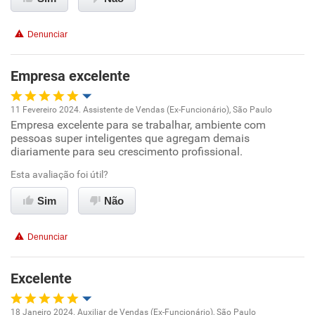
Conciliação com a vida familiar
Denunciar
Benefícios
Empresa excelente
Recomenda esta empresa
11 Fevereiro 2024. Assistente de Vendas (Ex-Funcionário), São Paulo
Empresa excelente para se trabalhar, ambiente com
Oportunidade de promoção
pessoas super inteligentes que agregam demais
diariamente para seu crescimento profissional.
Ambiente de trabalho
Esta avaliação foi útil?
Conciliação com a vida familiar
Sim
Não
Benefícios
Denunciar
Recomenda esta empresa
Excelente
Recomenda a diretoria
18 Janeiro 2024. Auxiliar de Vendas (Ex-Funcionário), São Paulo