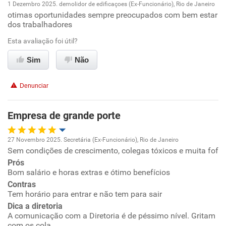
1 Dezembro 2025. demolidor de edificaçoes (Ex-Funcionário), Rio de Janeiro
Recomenda a diretoria
otimas oportunidades sempre preocupados com bem estar
Oportunidade de promoção
dos trabalhadores
Ambiente de trabalho
Esta avaliação foi útil?
Sim
Não
Conciliação com a vida familiar
Denunciar
Benefícios
Empresa de grande porte
Recomenda esta empresa
Recomenda a diretoria
27 Novembro 2025. Secretária (Ex-Funcionário), Rio de Janeiro
Sem condições de crescimento, colegas tóxicos e muita fof
Oportunidade de promoção
Prós
Bom salário e horas extras e ótimo benefícios
Ambiente de trabalho
Contras
Tem horário para entrar e não tem para sair
Conciliação com a vida familiar
Dica a diretoria
A comunicação com a Diretoria é de péssimo nível. Gritam
com os cola