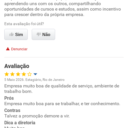
aprendendo uns com os outros, compartilhando
oportunidades de cursos e estudos, assim como incentivo
Ambiente de trabalho
para crescer dentro da própria empresa.
Esta avaliação foi útil?
Conciliação com a vida familiar
Sim
Não
Benefícios
Denunciar
Recomenda esta empresa
Recomenda a diretoria
Avaliação
5 Maio 2026. Estagiário, Rio de Janeiro
Empresa muito boa de qualidade de serviço, ambiente de
Oportunidade de promoção
trabalho bom.
Prós
Ambiente de trabalho
Empresa muito boa para se trabalhar, e ter conhecimento.
Contras
Conciliação com a vida familiar
Talvez a promoção demore a vir.
Dica a diretoria