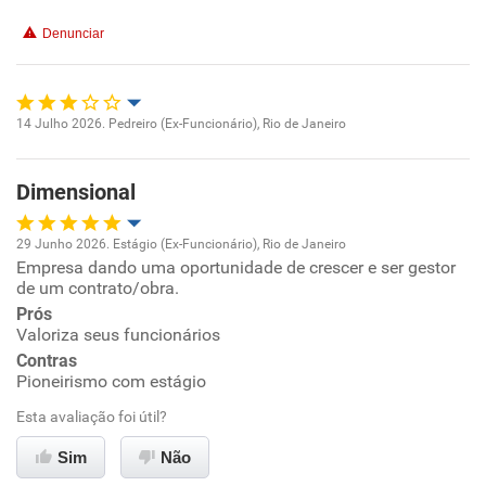
Denunciar
Benefícios
Recomenda esta empresa
14 Julho 2026. Pedreiro (Ex-Funcionário), Rio de Janeiro
Recomenda a diretoria
Oportunidade de promoção
Dimensional
Ambiente de trabalho
29 Junho 2026. Estágio (Ex-Funcionário), Rio de Janeiro
Conciliação com a vida familiar
Empresa dando uma oportunidade de crescer e ser gestor
Oportunidade de promoção
de um contrato/obra.
Benefícios
Prós
Ambiente de trabalho
Valoriza seus funcionários
Contras
Recomenda esta empresa
Conciliação com a vida familiar
Pioneirismo com estágio
Não recomenda a diretoria
Esta avaliação foi útil?
Benefícios
Sim
Não