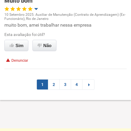
Muito bom
Conciliação com a vida familiar
10 Setembro 2025. Auxiliar de Manutenção (Contrato de Aprendizagem) (Ex-
Funcionário), Rio de Janeiro
Oportunidade de promoção
muito bom, amei trabalhar nessa empresa
Benefícios
Esta avaliação foi útil?
Ambiente de trabalho
Recomenda esta empresa
Sim
Não
Conciliação com a vida familiar
Recomenda a diretoria
Denunciar
Benefícios
Recomenda esta empresa
1
2
3
4
Recomenda a diretoria