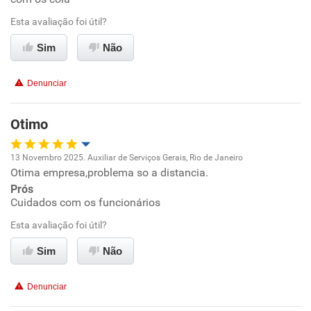
Benefícios
Esta avaliação foi útil?
Recomenda esta empresa
Sim
Não
Recomenda a diretoria
Denunciar
Otimo
13 Novembro 2025. Auxiliar de Serviços Gerais, Rio de Janeiro
Otima empresa,problema so a distancia.
Oportunidade de promoção
Prós
Cuidados com os funcionários
Ambiente de trabalho
Esta avaliação foi útil?
Conciliação com a vida familiar
Sim
Não
Benefícios
Denunciar