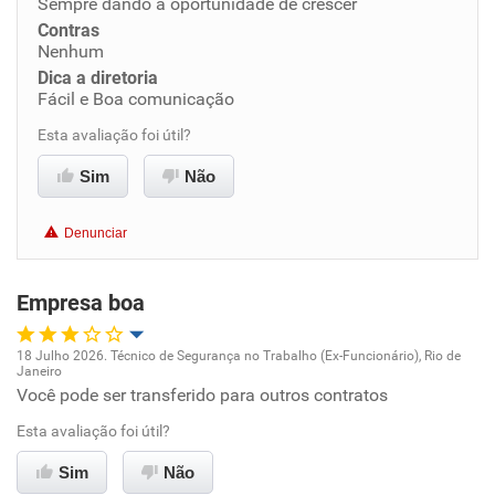
Sempre dando a oportunidade de crescer
Conciliação com a vida familiar
Contras
Nenhum
Dica a diretoria
Benefícios
Fácil e Boa comunicação
Esta avaliação foi útil?
Recomenda esta empresa
Recomenda a diretoria
Sim
Não
Denunciar
Empresa boa
18 Julho 2026. Técnico de Segurança no Trabalho (Ex-Funcionário), Rio de
Janeiro
Oportunidade de promoção
Você pode ser transferido para outros contratos
Esta avaliação foi útil?
Ambiente de trabalho
Sim
Não
Conciliação com a vida familiar