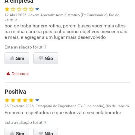
A empresa
Recomenda esta empresa
Recomenda a diretoria
12 Abril 2026. Jovem Aprendiz Administrativo (Ex-Funcionário), Rio de
Janeiro
Oportunidade de promoção
boa de trabalhar em rotina, porem busco voos mais altos
na minha carreira pois tenho como objetivos crescer mais
e mais, e agregar a um lugar mais desenvolvido
Ambiente de trabalho
Esta avaliação foi útil?
Conciliação com a vida familiar
Sim
Não
Benefícios
Denunciar
Recomenda esta empresa
Positiva
26 Fevereiro 2026. Estagiário de Engenharia (Ex-Funcionário), Rio de Janeiro
Empresa respeitadora e que valoriza o seu colaborador
Oportunidade de promoção
Esta avaliação foi útil?
Ambiente de trabalho
Sim
Não