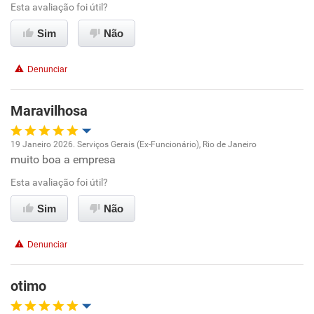
Esta avaliação foi útil?
Ambiente de trabalho
Sim
Não
Conciliação com a vida familiar
Denunciar
Benefícios
Maravilhosa
Recomenda esta empresa
19 Janeiro 2026. Serviços Gerais (Ex-Funcionário), Rio de Janeiro
Recomenda a diretoria
muito boa a empresa
Oportunidade de promoção
Esta avaliação foi útil?
Ambiente de trabalho
Sim
Não
Conciliação com a vida familiar
Denunciar
Benefícios
otimo
Recomenda esta empresa