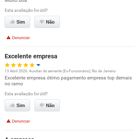
Muito boa
Benefícios
Esta avaliação foi útil?
Recomenda esta empresa
Sim
Não
Recomenda a diretoria
Denunciar
Excelente empresa
13 Abril 2026. Auxiliar de servente (Ex-Funcionário), Rio de Janeiro
Excelente empresa ótimo pagamento empresa top demais
Oportunidade de promoção
no ramo
Ambiente de trabalho
Esta avaliação foi útil?
Sim
Não
Conciliação com a vida familiar
Denunciar
Benefícios