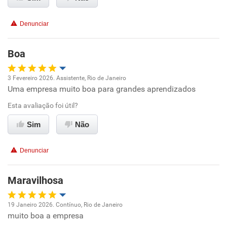
Conciliação com a vida familiar
Denunciar
Benefícios
Boa
Recomenda esta empresa
3 Fevereiro 2026. Assistente, Rio de Janeiro
Uma empresa muito boa para grandes aprendizados
Oportunidade de promoção
Esta avaliação foi útil?
Ambiente de trabalho
Sim
Não
Conciliação com a vida familiar
Denunciar
Benefícios
Maravilhosa
Recomenda esta empresa
19 Janeiro 2026. Contínuo, Rio de Janeiro
Recomenda a diretoria
muito boa a empresa
Oportunidade de promoção