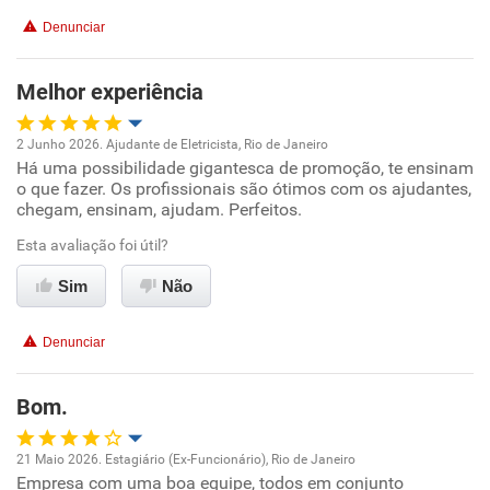
Não recomenda esta empresa
Denunciar
Recomenda a diretoria
Melhor experiência
2 Junho 2026. Ajudante de Eletricista, Rio de Janeiro
Há uma possibilidade gigantesca de promoção, te ensinam
Oportunidade de promoção
o que fazer. Os profissionais são ótimos com os ajudantes,
chegam, ensinam, ajudam. Perfeitos.
Ambiente de trabalho
Esta avaliação foi útil?
Conciliação com a vida familiar
Sim
Não
Benefícios
Denunciar
Recomenda esta empresa
Bom.
21 Maio 2026. Estagiário (Ex-Funcionário), Rio de Janeiro
Empresa com uma boa equipe, todos em conjunto
Oportunidade de promoção