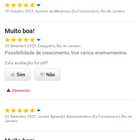
10 Outubro 2025. Auxiliar de Mecânico (Ex-Funcionário), Rio de Janeiro
Oportunidade de promoção
Muito boa!
Ambiente de trabalho
29 Setembro 2025. Estagiário, Rio de Janeiro
Conciliação com a vida familiar
Possibilidade de crescimento, tive vários ensinamentos.
Oportunidade de promoção
Esta avaliação foi útil?
Benefícios
Ambiente de trabalho
Sim
Não
Recomenda esta empresa
Conciliação com a vida familiar
Denunciar
Benefícios
Recomenda esta empresa
23 Setembro 2025. Jovem Aprendiz Administrativo (Ex-Funcionário), Rio de
Janeiro
Oportunidade de promoção
Recomenda a diretoria
Ambiente de trabalho