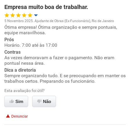
Recomenda esta empresa
Empresa muito boa de trabalhar.
Recomenda a diretoria
5 Novembro 2025. Ajudante de Obras (Ex-Funcionário), Rio de Janeiro
Ótima empresa! Ótima organização e sempre pontuais,
Oportunidade de promoção
equipe maravilhosa.
Prós
Ambiente de trabalho
Horário. 7:00 até às 17:00
Contras
Conciliação com a vida familiar
As vezes demoravam a fazer o pagamento. Não eram
pontual nessa área.
Dica a diretoria
Benefícios
Sempre organizando tudo. E se preocupando em manter os
trabalhos certos. Preparando os funcionário.
Recomenda esta empresa
Esta avaliação foi útil?
Sim
Não
Denunciar