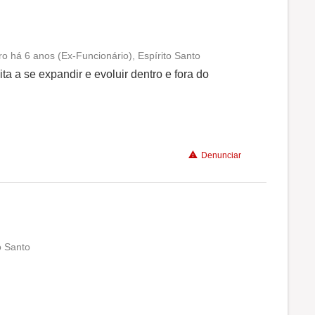
ro há 6 anos (Ex-Funcionário), Espírito Santo
Conciliação com a vida familiar
 a se expandir e evoluir dentro e fora do
Benefícios
Não recomenda a diretoria
Denunciar
o Santo
Conciliação com a vida familiar
Benefícios