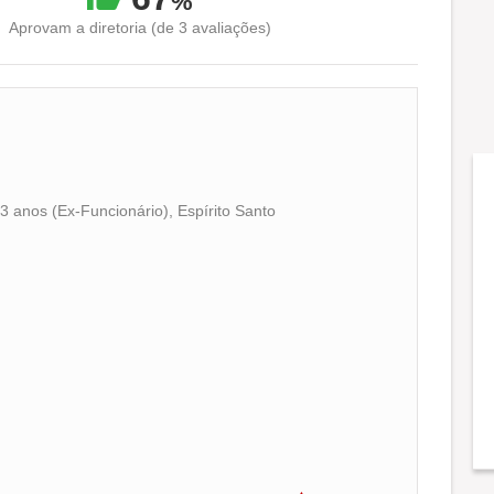
%
Aprovam a diretoria (de 3 avaliações)
3 anos (Ex-Funcionário), Espírito Santo
Conciliação com a vida familiar
Benefícios
Recomenda a diretoria