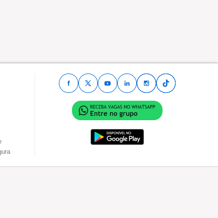
e
gura