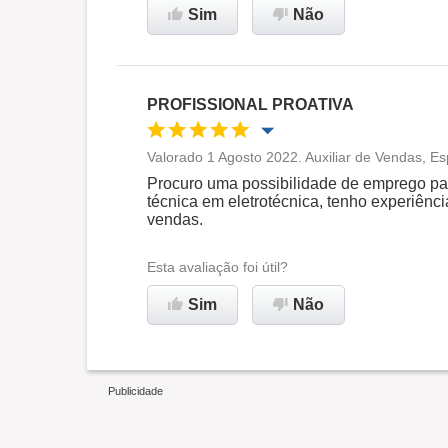
Sim
Não
Recomenda esta empresa
PROFISSIONAL PROATIVA
Valorado 1 Agosto 2022. Auxiliar de Vendas, Es
Oportunidade de promoção
Procuro uma possibilidade de emprego pa
técnica em eletrotécnica, tenho experiência
vendas.
Ambiente de trabalho
Esta avaliação foi útil?
Recomenda esta empresa
Sim
Não