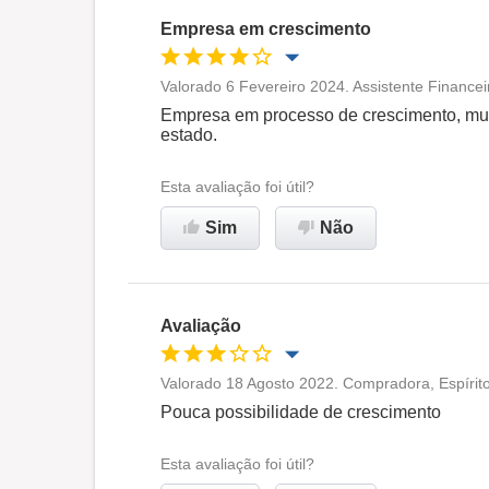
Empresa em crescimento
Valorado 6 Fevereiro 2024. Assistente Financei
Oportunidade de promoção
Empresa em processo de crescimento, muita
estado.
Ambiente de trabalho
Esta avaliação foi útil?
Recomenda esta empresa
Sim
Não
Avaliação
Valorado 18 Agosto 2022. Compradora, Espírit
Oportunidade de promoção
Pouca possibilidade de crescimento
Ambiente de trabalho
Esta avaliação foi útil?