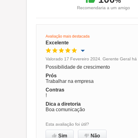
%
Recomendaria a um amigo
Avaliação mais destacada
Excelente
Valorado 17 Fevereiro 2024. Gerente Geral há 
Oportunidade de promoção
Possibilidade de crescimento
Prós
Ambiente de trabalho
Trabalhar na empresa
Contras
!
Recomenda esta empresa
Dica a diretoria
Boa comunicação
Esta avaliação foi útil?
Sim
Não