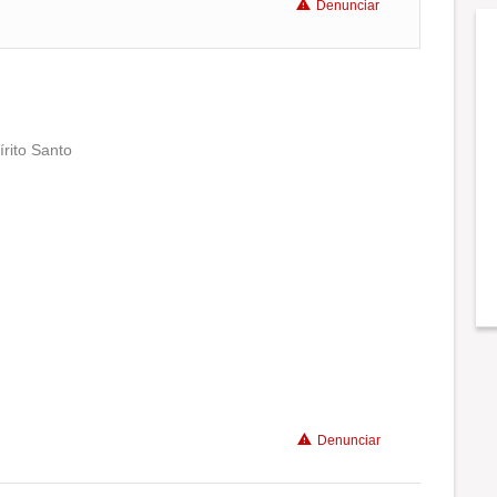
Denunciar
írito Santo
Conciliação com a vida familiar
Benefícios
Recomenda a diretoria
Denunciar