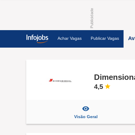
Av
Achar Vagas
Publicar Vagas
Dimension
4,5
Visão Geral