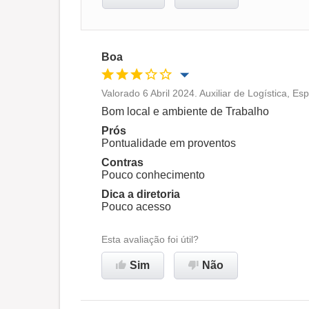
Boa
Valorado 6 Abril 2024. Auxiliar de Logística, Esp
Oportunidade de promoção
Bom local e ambiente de Trabalho
Prós
Ambiente de trabalho
Pontualidade em proventos
Contras
Pouco conhecimento
Recomenda esta empresa
Dica a diretoria
Pouco acesso
Esta avaliação foi útil?
Sim
Não