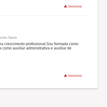
Denunciar
pírito Santo
Conciliação com a vida familiar
ra crescimento profissional.Sou formada como
 como auxiliar administrativa e auxiliar de
Benefícios
Denunciar