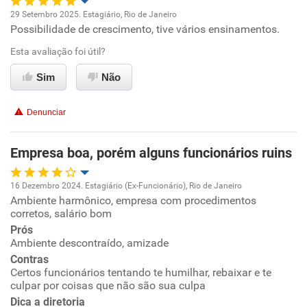
29 Setembro 2025. Estagiário, Rio de Janeiro
Possibilidade de crescimento, tive vários ensinamentos.
Oportunidade de promoção
Esta avaliação foi útil?
Ambiente de trabalho
Sim
Não
Conciliação com a vida familiar
Denunciar
Benefícios
Empresa boa, porém alguns funcionários ruins
Recomenda esta empresa
16 Dezembro 2024. Estagiário (Ex-Funcionário), Rio de Janeiro
Recomenda a diretoria
Ambiente harmônico, empresa com procedimentos
Oportunidade de promoção
corretos, salário bom
Prós
Ambiente de trabalho
Ambiente descontraído, amizade
Contras
Conciliação com a vida familiar
Certos funcionários tentando te humilhar, rebaixar e te
culpar por coisas que não são sua culpa
Dica a diretoria
Benefícios