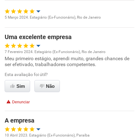
Recomenda esta empresa
5 Março 2024. Estagiário (Ex-Funcionário), Rio de Janeiro
Recomenda a diretoria
Oportunidade de promoção
Uma excelente empresa
Ambiente de trabalho
7 Fevereiro 2024. Estagiário (Ex-Funcionário), Rio de Janeiro
Conciliação com a vida familiar
Meu primeiro estágio, aprendi muito, grandes chances de
Oportunidade de promoção
ser efetivado, trabalhadores competentes.
Benefícios
Ambiente de trabalho
Esta avaliação foi útil?
Sim
Não
Recomenda esta empresa
Conciliação com a vida familiar
Denunciar
Benefícios
A empresa
Recomenda esta empresa
10 Abril 2023. Estagiário (Ex-Funcionário), Paraíba