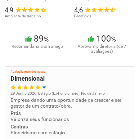
4,9
4,6
Ambiente de trabalho
Benefícios
89
100
%
%
Recomendaria a um amigo
Aprovam a diretoria (de 7
avaliações)
Avaliação mais destacada
Dimensional
29 Junho 2026. Estágio (Ex-Funcionário), Rio de Janeiro
Empresa dando uma oportunidade de crescer e ser
Oportunidade de promoção
gestor de um contrato/obra.
Prós
Ambiente de trabalho
Valoriza seus funcionários
Contras
Conciliação com a vida familiar
Pioneirismo com estágio