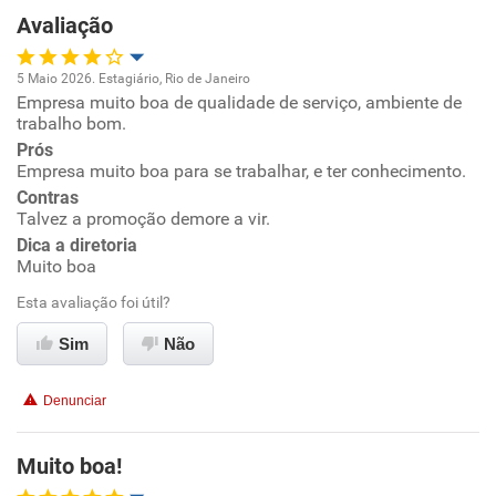
Recomenda a diretoria
Avaliação
5 Maio 2026. Estagiário, Rio de Janeiro
Empresa muito boa de qualidade de serviço, ambiente de
Oportunidade de promoção
trabalho bom.
Prós
Ambiente de trabalho
Empresa muito boa para se trabalhar, e ter conhecimento.
Contras
Conciliação com a vida familiar
Talvez a promoção demore a vir.
Dica a diretoria
Muito boa
Benefícios
Esta avaliação foi útil?
Recomenda esta empresa
Sim
Não
Recomenda a diretoria
Denunciar
Muito boa!