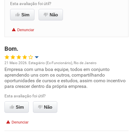
Esta avaliação foi útil?
Benefícios
Sim
Não
Não recomenda esta empresa
Denunciar
Recomenda a diretoria
Bom.
21 Maio 2026. Estagiário (Ex-Funcionário), Rio de Janeiro
Empresa com uma boa equipe, todos em conjunto
Oportunidade de promoção
aprendendo uns com os outros, compartilhando
oportunidades de cursos e estudos, assim como incentivo
Ambiente de trabalho
para crescer dentro da própria empresa.
Esta avaliação foi útil?
Conciliação com a vida familiar
Sim
Não
Benefícios
Denunciar
Recomenda esta empresa