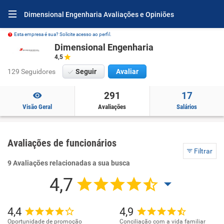
Dimensional Engenharia Avaliações e Opiniões
Esta empresa é sua? Solicite acesso ao perfil.
Dimensional Engenharia
4,5
129 Seguidores
Seguir
Avaliar
291
17
Visão Geral
Avaliações
Salários
Avaliações de funcionários
Filtrar
9 Avaliações relacionadas a sua busca
4,7
4,4
4,9
Oportunidade de promoção
Conciliação com a vida familiar