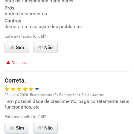
para os funcionários trabalhares
Prós
Ambiente de trabalho
Varios treinamentos
Contras
Conciliação com a vida familiar
demora na resolução dos problemas
Esta avaliação foi útil?
Benefícios
Sim
Não
Recomenda esta empresa
Denunciar
Não recomenda a diretoria
Correta.
23 Julho 2026. Recepcionista (Ex-Funcionário), Rio de Janeiro
Tem possibilidade de crescimento, paga corretamente seus
Oportunidade de promoção
funcionários, etc.
Ambiente de trabalho
Esta avaliação foi útil?
Sim
Não
Conciliação com a vida familiar