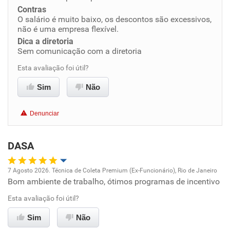
Conciliação com a vida familiar
Contras
O salário é muito baixo, os descontos são excessivos,
Benefícios
não é uma empresa flexível.
Dica a diretoria
Sem comunicação com a diretoria
Não recomenda esta empresa
Esta avaliação foi útil?
Não recomenda a diretoria
Sim
Não
Denunciar
DASA
7 Agosto 2026. Técnica de Coleta Premium (Ex-Funcionário), Rio de Janeiro
Bom ambiente de trabalho, ótimos programas de incentivo
Oportunidade de promoção
Esta avaliação foi útil?
Ambiente de trabalho
Sim
Não