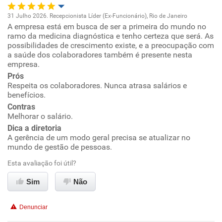
31 Julho 2026. Recepcionista Líder (Ex-Funcionário), Rio de Janeiro
Conciliação com a vida familiar
A empresa está em busca de ser a primeira do mundo no
Oportunidade de promoção
ramo da medicina diagnóstica e tenho certeza que será. As
possibilidades de crescimento existe, e a preocupação com
Benefícios
Ambiente de trabalho
a saúde dos colaboradores também é presente nesta
empresa.
Recomenda esta empresa
Prós
Conciliação com a vida familiar
Respeita os colaboradores. Nunca atrasa salários e
Não recomenda a diretoria
benefícios.
Benefícios
Contras
Melhorar o salário.
Recomenda esta empresa
Dica a diretoria
A gerência de um modo geral precisa se atualizar no
Recomenda a diretoria
mundo de gestão de pessoas.
Esta avaliação foi útil?
Sim
Não
Denunciar