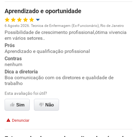
Aprendizado e oportunidade
6 Agosto 2026. Tecnica de Enfermagem (Ex-Funcionário), Rio de Janeiro
Possibilidade de crescimento profissional,ótima vivencia
Oportunidade de promoção
em vários setores..
Prós
Ambiente de trabalho
Aprendizado e qualificação profissional
Contras
Conciliação com a vida familiar
nenhum
Dica a diretoria
Boa comunicação com os diretores e qualidade de
Benefícios
trabalho
Esta avaliação foi útil?
Recomenda esta empresa
Recomenda a diretoria
Sim
Não
Denunciar