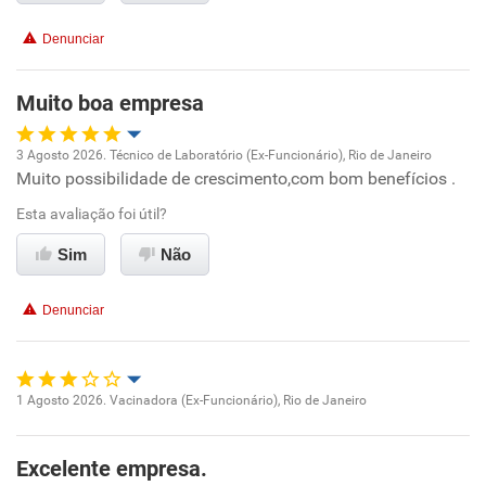
Conciliação com a vida familiar
Denunciar
Benefícios
Muito boa empresa
Não recomenda esta empresa
Não recomenda a diretoria
3 Agosto 2026. Técnico de Laboratório (Ex-Funcionário), Rio de Janeiro
Muito possibilidade de crescimento,com bom benefícios .
Oportunidade de promoção
Esta avaliação foi útil?
Ambiente de trabalho
Sim
Não
Conciliação com a vida familiar
Denunciar
Benefícios
Recomenda esta empresa
1 Agosto 2026. Vacinadora (Ex-Funcionário), Rio de Janeiro
Oportunidade de promoção
Recomenda a diretoria
Excelente empresa.
Ambiente de trabalho