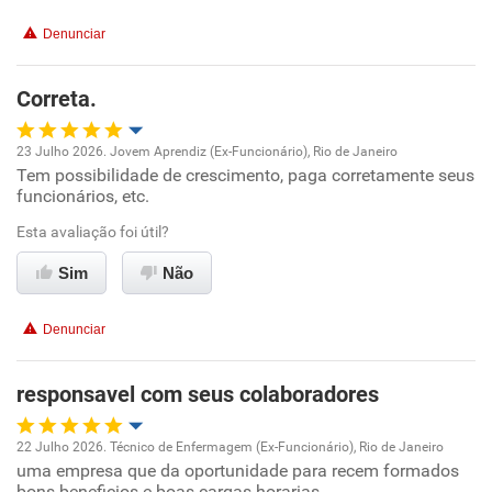
Denunciar
Benefícios
Correta.
Recomenda esta empresa
Recomenda a diretoria
23 Julho 2026. Jovem Aprendiz (Ex-Funcionário), Rio de Janeiro
Tem possibilidade de crescimento, paga corretamente seus
Oportunidade de promoção
funcionários, etc.
Ambiente de trabalho
Esta avaliação foi útil?
Sim
Não
Conciliação com a vida familiar
Denunciar
Benefícios
responsavel com seus colaboradores
Recomenda esta empresa
Recomenda a diretoria
22 Julho 2026. Técnico de Enfermagem (Ex-Funcionário), Rio de Janeiro
uma empresa que da oportunidade para recem formados
Oportunidade de promoção
bons beneficios e boas cargas horarias