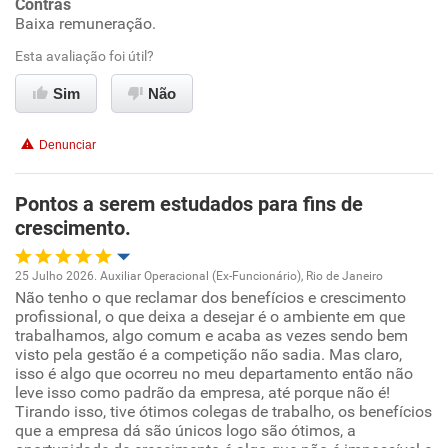
Contras
Ambiente de trabalho
Baixa remuneração.
Esta avaliação foi útil?
Conciliação com a vida familiar
Sim
Não
Benefícios
Denunciar
Não recomenda esta empresa
Não recomenda a diretoria
Pontos a serem estudados para fins de
crescimento.
25 Julho 2026. Auxiliar Operacional (Ex-Funcionário), Rio de Janeiro
Não tenho o que reclamar dos benefícios e crescimento
Oportunidade de promoção
profissional, o que deixa a desejar é o ambiente em que
trabalhamos, algo comum e acaba as vezes sendo bem
Ambiente de trabalho
visto pela gestão é a competição não sadia. Mas claro,
isso é algo que ocorreu no meu departamento então não
leve isso como padrão da empresa, até porque não é!
Conciliação com a vida familiar
Tirando isso, tive ótimos colegas de trabalho, os benefícios
que a empresa dá são únicos logo são ótimos, a