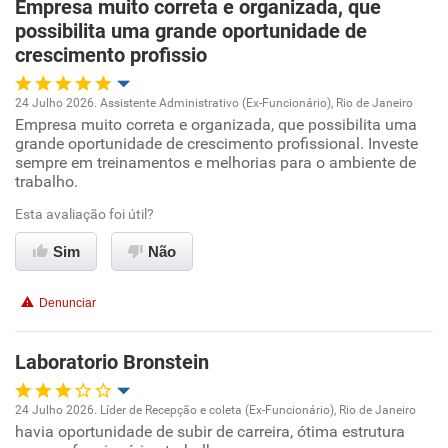
Empresa muito correta e organizada, que
Ambiente de trabalho
possibilita uma grande oportunidade de
crescimento profissio
Conciliação com a vida familiar
24 Julho 2026. Assistente Administrativo (Ex-Funcionário), Rio de Janeiro
Benefícios
Empresa muito correta e organizada, que possibilita uma
Oportunidade de promoção
grande oportunidade de crescimento profissional. Investe
sempre em treinamentos e melhorias para o ambiente de
Recomenda esta empresa
Ambiente de trabalho
trabalho.
Recomenda a diretoria
Esta avaliação foi útil?
Conciliação com a vida familiar
Sim
Não
Benefícios
Denunciar
Recomenda esta empresa
Recomenda a diretoria
Laboratorio Bronstein
24 Julho 2026. Líder de Recepção e coleta (Ex-Funcionário), Rio de Janeiro
havia oportunidade de subir de carreira, ótima estrutura
Oportunidade de promoção