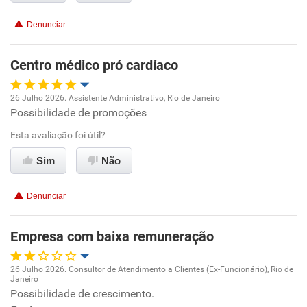
Conciliação com a vida familiar
Denunciar
Benefícios
Centro médico pró cardíaco
Recomenda esta empresa
26 Julho 2026. Assistente Administrativo, Rio de Janeiro
Recomenda a diretoria
Possibilidade de promoções
Oportunidade de promoção
Esta avaliação foi útil?
Ambiente de trabalho
Sim
Não
Conciliação com a vida familiar
Denunciar
Benefícios
Empresa com baixa remuneração
Recomenda esta empresa
26 Julho 2026. Consultor de Atendimento a Clientes (Ex-Funcionário), Rio de
Janeiro
Oportunidade de promoção
Possibilidade de crescimento.