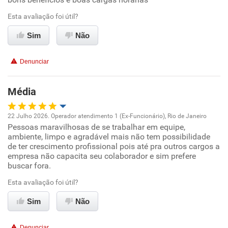
Ambiente de trabalho
Esta avaliação foi útil?
Sim
Não
Conciliação com a vida familiar
Denunciar
Benefícios
Média
Recomenda esta empresa
Recomenda a diretoria
22 Julho 2026. Operador atendimento 1 (Ex-Funcionário), Rio de Janeiro
Pessoas maravilhosas de se trabalhar em equipe,
Oportunidade de promoção
ambiente, limpo e agradável mais não tem possibilidade
de ter crescimento profissional pois até pra outros cargos a
Ambiente de trabalho
empresa não capacita seu colaborador e sim prefere
buscar fora.
Conciliação com a vida familiar
Esta avaliação foi útil?
Sim
Não
Benefícios
Denunciar