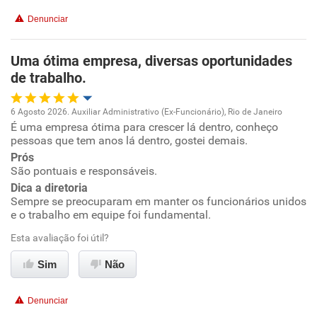
Conciliação com a vida familiar
Denunciar
Benefícios
Uma ótima empresa, diversas oportunidades
de trabalho.
Recomenda esta empresa
6 Agosto 2026. Auxiliar Administrativo (Ex-Funcionário), Rio de Janeiro
É uma empresa ótima para crescer lá dentro, conheço
Oportunidade de promoção
pessoas que tem anos lá dentro, gostei demais.
Prós
Ambiente de trabalho
São pontuais e responsáveis.
Dica a diretoria
Conciliação com a vida familiar
Sempre se preocuparam em manter os funcionários unidos
e o trabalho em equipe foi fundamental.
Benefícios
Esta avaliação foi útil?
Sim
Não
Recomenda esta empresa
Recomenda a diretoria
Denunciar