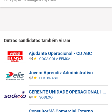
Estoque, Armazenagem, Depósito
Outros candidatos também viram
Ajudante Operacional - CD ABC
4,6
COCA COLA FEMSA
Jovem Aprendiz Administrativo
4,2
ELIS BRASIL
GERENTE UNIDADE OPERACIONAL I - UAN
4,5
SODEXO
Consultor(A) Comercial Externo