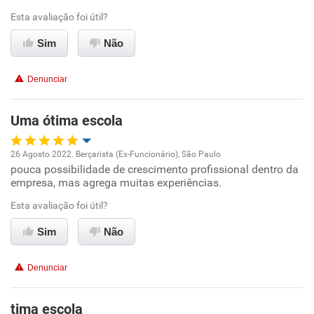
Ambiente de trabalho
Esta avaliação foi útil?
Sim
Não
Conciliação com a vida familiar
Denunciar
Benefícios
Uma ótima escola
Recomenda esta empresa
Recomenda a diretoria
26 Agosto 2022. Berçarista (Ex-Funcionário), São Paulo
pouca possibilidade de crescimento profissional dentro da
Oportunidade de promoção
empresa, mas agrega muitas experiências.
Ambiente de trabalho
Esta avaliação foi útil?
Sim
Não
Conciliação com a vida familiar
Denunciar
Benefícios
tima escola
Recomenda esta empresa