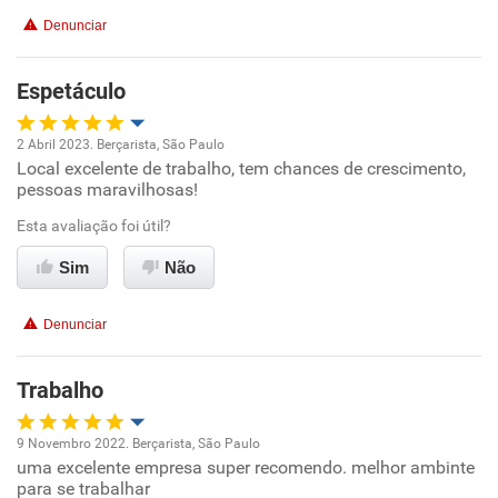
Denunciar
Benefícios
Espetáculo
Recomenda esta empresa
2 Abril 2023. Berçarista, São Paulo
Local excelente de trabalho, tem chances de crescimento,
Oportunidade de promoção
pessoas maravilhosas!
Ambiente de trabalho
Esta avaliação foi útil?
Sim
Não
Conciliação com a vida familiar
Denunciar
Benefícios
Trabalho
Recomenda esta empresa
9 Novembro 2022. Berçarista, São Paulo
uma excelente empresa super recomendo. melhor ambinte
Oportunidade de promoção
para se trabalhar