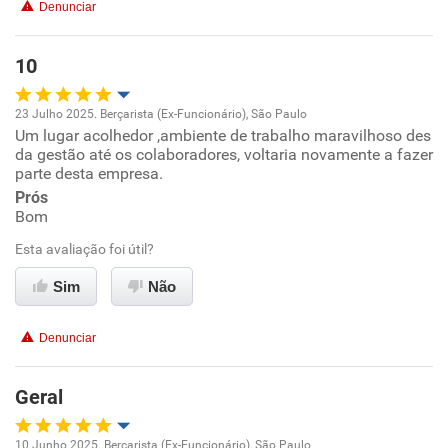
Recomenda esta empresa
Denunciar
Recomenda a diretoria
10
23 Julho 2025. Berçarista (Ex-Funcionário), São Paulo
Um lugar acolhedor ,ambiente de trabalho maravilhoso des
Oportunidade de promoção
da gestão até os colaboradores, voltaria novamente a fazer
parte desta empresa.
Ambiente de trabalho
Prós
Bom
Conciliação com a vida familiar
Esta avaliação foi útil?
Benefícios
Sim
Não
Recomenda esta empresa
Denunciar
Recomenda a diretoria
Geral
10 Junho 2025. Berçarista (Ex-Funcionário), São Paulo