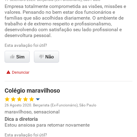
Empresa totalmente comprometida as visões, missões e
Oportunidade de promoção
valores. Pensando no bem estar dos funcionários e
famílias que são acolhidas diariamente. O ambiente de
Ambiente de trabalho
trabalho é de extremo respeito e profissionalismo,
desenvolvendo com satisfação seu lado profissional e
desenvoltura pessoal.
Conciliação com a vida familiar
Esta avaliação foi útil?
Benefícios
Sim
Não
Recomenda esta empresa
Denunciar
Recomenda a diretoria
Colégio maravilhoso
26 Agosto 2020. Berçarista (Ex-Funcionário), São Paulo
maravilhoso, sensacional
Oportunidade de promoção
Dica a diretoria
Estou ansiosa para retornar novamente
Ambiente de trabalho
Esta avaliação foi útil?