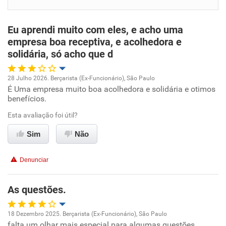
Benefícios
Eu aprendi muito com eles, e acho uma
Recomenda esta empresa
empresa boa receptiva, e acolhedora e
solidária, só acho que d
Não recomenda a diretoria
28 Julho 2026. Berçarista (Ex-Funcionário), São Paulo
É Uma empresa muito boa acolhedora e solidária e otimos
Oportunidade de promoção
benefícios.
Ambiente de trabalho
Esta avaliação foi útil?
Sim
Não
Conciliação com a vida familiar
Denunciar
Benefícios
As questões.
Recomenda esta empresa
Recomenda a diretoria
18 Dezembro 2025. Berçarista (Ex-Funcionário), São Paulo
falta um olhar mais especial para algumas questões.
Oportunidade de promoção