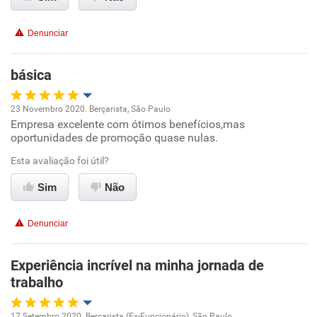
Recomenda esta empresa
Denunciar
Recomenda a diretoria
básica
23 Novembro 2020. Berçarista, São Paulo
Empresa excelente com ótimos benefícios,mas
Oportunidade de promoção
oportunidades de promoção quase nulas.
Ambiente de trabalho
Esta avaliação foi útil?
Sim
Não
Conciliação com a vida familiar
Denunciar
Benefícios
Experiência incrível na minha jornada de
Recomenda esta empresa
trabalho
Recomenda a diretoria
17 Setembro 2020. Berçarista (Ex-Funcionário), São Paulo