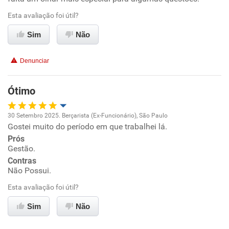
Esta avaliação foi útil?
Ambiente de trabalho
Sim
Não
Conciliação com a vida familiar
Denunciar
Benefícios
Ótimo
Recomenda esta empresa
30 Setembro 2025. Berçarista (Ex-Funcionário), São Paulo
Não recomenda a diretoria
Gostei muito do período em que trabalhei lá.
Oportunidade de promoção
Prós
Gestão.
Ambiente de trabalho
Contras
Não Possui.
Conciliação com a vida familiar
Esta avaliação foi útil?
Benefícios
Sim
Não