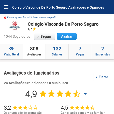
Colégio Visconde De Porto Seguro Avaliações e Opiniões
Esta empresa é sua? Solicite acesso ao perfil.
Colégio Visconde De Porto Seguro
4,7
1044 Seguidores
Seguir
Avaliar
808
132
7
2
Visão Geral
Avaliações
Salários
Vagas
Entrevistas
Avaliações de funcionários
Filtrar
24 Avaliações relacionadas a sua busca
4,9
3,2
4,5
Oportunidade de promoção
Conciliação com a vida familiar