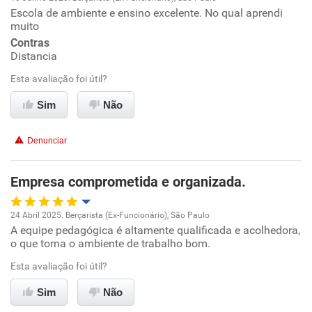
Escola de ambiente e ensino excelente. No qual aprendi
Oportunidade de promoção
muito
Contras
Ambiente de trabalho
Distancia
Esta avaliação foi útil?
Conciliação com a vida familiar
Sim
Não
Benefícios
Denunciar
Recomenda esta empresa
Recomenda a diretoria
Empresa comprometida e organizada.
24 Abril 2025. Berçarista (Ex-Funcionário), São Paulo
A equipe pedagógica é altamente qualificada e acolhedora,
Oportunidade de promoção
o que torna o ambiente de trabalho bom.
Ambiente de trabalho
Esta avaliação foi útil?
Sim
Não
Conciliação com a vida familiar