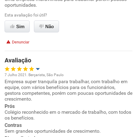
oportunidades.
Ambiente de trabalho
Esta avaliação foi útil?
Sim
Não
Conciliação com a vida familiar
Denunciar
Benefícios
Avaliação
Recomenda esta empresa
Recomenda a diretoria
7 Julho 2021. Berçarista, São Paulo
Empresa super tranquila para trabalhar, com trabalho em
Oportunidade de promoção
equipe, com vários benefícios para os funcionários,
gestora competentes, porém com poucas oportunidades de
Ambiente de trabalho
crescimento.
Prós
Colégio reconhecido em o mercado de trabalho, com todos
Conciliação com a vida familiar
os benefícios.
Contras
Benefícios
Sem grandes oportunidades de crescimento.