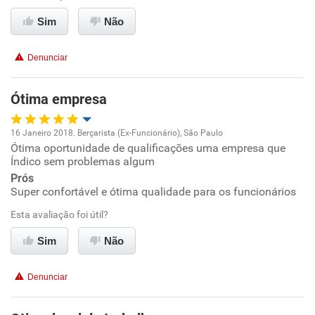
Conciliação com a vida familiar
Sim
Não
Benefícios
Denunciar
Recomenda esta empresa
Ótima empresa
Recomenda a diretoria
16 Janeiro 2018. Berçarista (Ex-Funcionário), São Paulo
Ótima oportunidade de qualificações uma empresa que
Oportunidade de promoção
Índico sem problemas algum
Prós
Ambiente de trabalho
Super confortável e ótima qualidade para os funcionários
Esta avaliação foi útil?
Conciliação com a vida familiar
Sim
Não
Benefícios
Denunciar
Recomenda esta empresa
Recomenda a diretoria