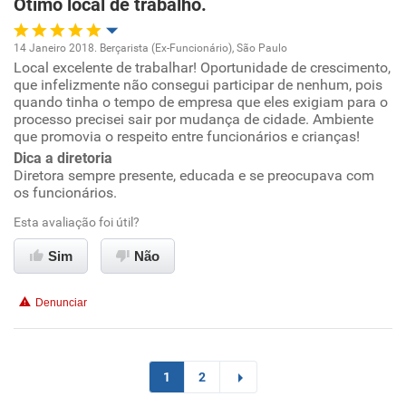
Otimo local de trabalho.
14 Janeiro 2018. Berçarista (Ex-Funcionário), São Paulo
Local excelente de trabalhar! Oportunidade de crescimento,
Oportunidade de promoção
que infelizmente não consegui participar de nenhum, pois
quando tinha o tempo de empresa que eles exigiam para o
Ambiente de trabalho
processo precisei sair por mudança de cidade. Ambiente
que promovia o respeito entre funcionários e crianças!
Dica a diretoria
Conciliação com a vida familiar
Diretora sempre presente, educada e se preocupava com
os funcionários.
Benefícios
Esta avaliação foi útil?
Recomenda esta empresa
Sim
Não
Recomenda a diretoria
Denunciar
1
2