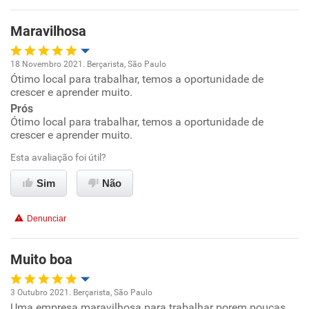
Benefícios
Maravilhosa
Recomenda esta empresa
18 Novembro 2021. Berçarista, São Paulo
Recomenda a diretoria
Ótimo local para trabalhar, temos a oportunidade de
Oportunidade de promoção
crescer e aprender muito.
Prós
Ambiente de trabalho
Ótimo local para trabalhar, temos a oportunidade de
crescer e aprender muito.
Conciliação com a vida familiar
Esta avaliação foi útil?
Benefícios
Sim
Não
Recomenda esta empresa
Denunciar
Recomenda a diretoria
Muito boa
3 Outubro 2021. Berçarista, São Paulo
Uma empresa maravilhosa para trabalhar porem poucas
Oportunidade de promoção