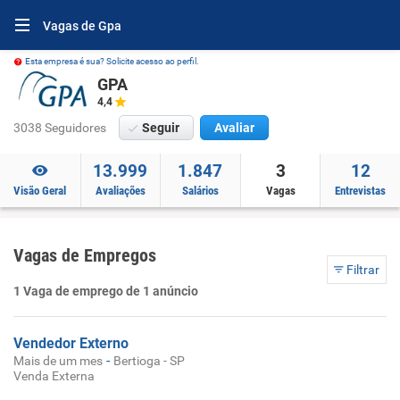
Vagas de Gpa
Esta empresa é sua? Solicite acesso ao perfil.
GPA
4,4
3038 Seguidores
Seguir
Avaliar
13.999
1.847
3
12
Visão Geral
Avaliações
Salários
Vagas
Entrevistas
Vagas de Empregos
Filtrar
1 Vaga de emprego de 1 anúncio
Vendedor Externo
-
Mais de um mes
Bertioga - SP
Venda Externa