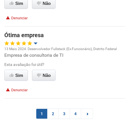
Sim
Não
Conciliação com a vida familiar
Denunciar
Benefícios
Ótima empresa
Recomenda esta empresa
13 Maio 2024. Desenvolvedor Fullstack (Ex-Funcionário), Distrito Federal
Recomenda a diretoria
Empresa de consultoria de TI
Oportunidade de promoção
Esta avaliação foi útil?
Ambiente de trabalho
Sim
Não
Conciliação com a vida familiar
Denunciar
Benefícios
Recomenda esta empresa
1
2
3
4