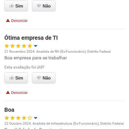
Benefícios
Sim
Não
Recomenda esta empresa
Denunciar
Recomenda a diretoria
Ótima empresa de TI
21 Novembro 2024. Analista de RH (Ex-Funcionário), Distrito Federal
Boa empresa para se trabalhar
Oportunidade de promoção
Esta avaliação foi útil?
Ambiente de trabalho
Sim
Não
Conciliação com a vida familiar
Denunciar
Benefícios
Boa
Recomenda esta empresa
22 Outubro 2024. Analista de Infraestrutura (Ex-Funcionário), Distrito Federal