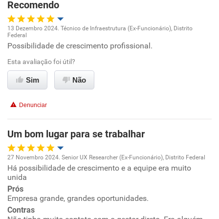
Recomendo
Não recomenda a diretoria
13 Dezembro 2024. Técnico de Infraestrutura (Ex-Funcionário), Distrito
Federal
Oportunidade de promoção
Possibilidade de crescimento profissional.
Esta avaliação foi útil?
Ambiente de trabalho
Sim
Não
Conciliação com a vida familiar
Denunciar
Benefícios
Um bom lugar para se trabalhar
Recomenda esta empresa
27 Novembro 2024. Senior UX Researcher (Ex-Funcionário), Distrito Federal
Há possibilidade de crescimento e a equipe era muito
Oportunidade de promoção
unida
Prós
Ambiente de trabalho
Empresa grande, grandes oportunidades.
Contras
Conciliação com a vida familiar