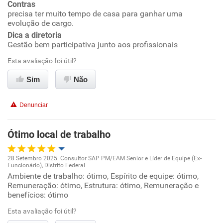
Contras
Benefícios
precisa ter muito tempo de casa para ganhar uma
evolução de cargo.
Dica a diretoria
Recomenda esta empresa
Gestão bem participativa junto aos profissionais
Recomenda a diretoria
Esta avaliação foi útil?
Sim
Não
Denunciar
Ótimo local de trabalho
28 Setembro 2025. Consultor SAP PM/EAM Senior e Líder de Equipe (Ex-
Funcionário), Distrito Federal
Oportunidade de promoção
Ambiente de trabalho: ótimo, Espírito de equipe: ótimo,
Remuneração: ótimo, Estrutura: ótimo, Remuneração e
benefícios: ótimo
Ambiente de trabalho
Esta avaliação foi útil?
Conciliação com a vida familiar