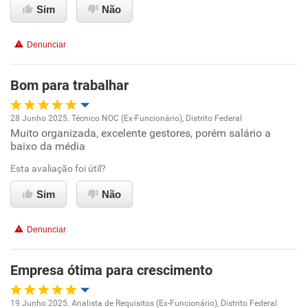
Sim
Não
Benefícios
Denunciar
Recomenda esta empresa
Bom para trabalhar
Recomenda a diretoria
28 Junho 2025. Técnico NOC (Ex-Funcionário), Distrito Federal
Muito organizada, excelente gestores, porém salário a
Oportunidade de promoção
baixo da média
Ambiente de trabalho
Esta avaliação foi útil?
Sim
Não
Conciliação com a vida familiar
Denunciar
Benefícios
Empresa ótima para crescimento
Recomenda esta empresa
Recomenda a diretoria
19 Junho 2025. Analista de Requisitos (Ex-Funcionário), Distrito Federal