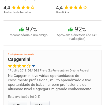
4,4
4,4
Ambiente de trabalho
Benefícios
97
92
%
%
Recomendaria a um amigo
Aprovam a diretoria (de 142
avaliações)
Avaliação mais destacada
Capgemini
17 Julho 2018. DBA DB2 Pleno (Ex-Funcionário), Distrito Federal
Na Capgemini tive várias oportunidades de
Oportunidade de promoção
crescimento profissional, muito aprendizado e tive
oportunidade de trabalhar com profissionais de
Ambiente de trabalho
altíssimo nível e agregar um grande conhecimento.
Esta avaliação foi útil?
Conciliação com a vida familiar