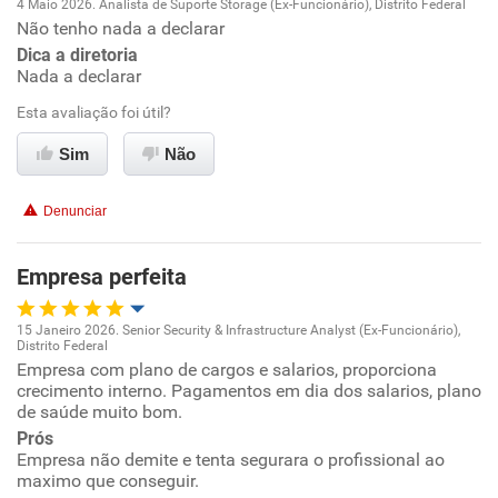
4 Maio 2026. Analista de Suporte Storage (Ex-Funcionário), Distrito Federal
Não tenho nada a declarar
Oportunidade de promoção
Dica a diretoria
Nada a declarar
Ambiente de trabalho
Esta avaliação foi útil?
Conciliação com a vida familiar
Sim
Não
Benefícios
Denunciar
Recomenda esta empresa
Empresa perfeita
Recomenda a diretoria
15 Janeiro 2026. Senior Security & Infrastructure Analyst (Ex-Funcionário),
Distrito Federal
Oportunidade de promoção
Empresa com plano de cargos e salarios, proporciona
crecimento interno. Pagamentos em dia dos salarios, plano
de saúde muito bom.
Ambiente de trabalho
Prós
Empresa não demite e tenta segurara o profissional ao
Conciliação com a vida familiar
maximo que conseguir.