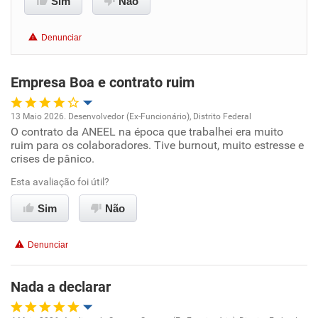
Sim
Não
Benefícios
Denunciar
Recomenda esta empresa
Empresa Boa e contrato ruim
13 Maio 2026. Desenvolvedor (Ex-Funcionário), Distrito Federal
O contrato da ANEEL na época que trabalhei era muito
Oportunidade de promoção
ruim para os colaboradores. Tive burnout, muito estresse e
crises de pânico.
Ambiente de trabalho
Esta avaliação foi útil?
Conciliação com a vida familiar
Sim
Não
Benefícios
Denunciar
Recomenda esta empresa
Nada a declarar
Não recomenda a diretoria