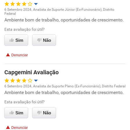
Recomenda esta empresa
6 Setembro 2024. Analista de Suporte Júnior (Ex-Funcionário), Distrito
Federal
Oportunidade de promoção
Ambiente bom de trabalho, oportunidades de crescimento.
Esta avaliação foi útil?
Ambiente de trabalho
Sim
Não
Conciliação com a vida familiar
Denunciar
Benefícios
Capgemini Avaliação
Recomenda esta empresa
6 Setembro 2024. Analista de Suporte Pleno (Ex-Funcionário), Distrito Federal
Ambiente bom de trabalho, oportunidades de crescimento.
Oportunidade de promoção
Esta avaliação foi útil?
Ambiente de trabalho
Sim
Não
Conciliação com a vida familiar
Denunciar