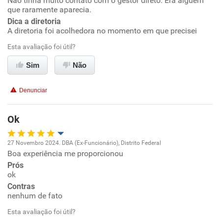
Não tinha muito contato com o gestor direto. Era alguém
que raramente aparecia.
Dica a diretoria
Benefícios
A diretoria foi acolhedora no momento em que precisei
Esta avaliação foi útil?
Recomenda esta empresa
Recomenda a diretoria
Sim
Não
Denunciar
Ok
27 Novembro 2024. DBA (Ex-Funcionário), Distrito Federal
Boa experiência me proporcionou
Oportunidade de promoção
Prós
ok
Ambiente de trabalho
Contras
nenhum de fato
Conciliação com a vida familiar
Esta avaliação foi útil?