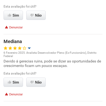
Ambiente de trabalho
Esta avaliação foi útil?
Sim
Não
Conciliação com a vida familiar
Denunciar
Benefícios
Mediana
Recomenda esta empresa
Recomenda a diretoria
6 Fevereiro 2025. Analista Desenvolvedor Pleno (Ex-Funcionário), Distrito
Federal
Oportunidade de promoção
Devido á gerecias ruins, pode se dizer as oportunidades de
crescimento ficam um pouco escaças.
Ambiente de trabalho
Esta avaliação foi útil?
Conciliação com a vida familiar
Sim
Não
Benefícios
Denunciar
Não recomenda esta empresa