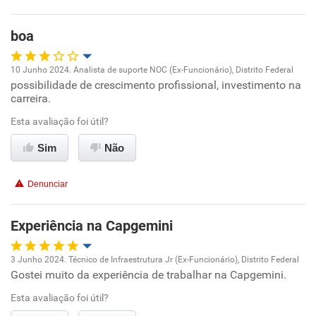
Benefícios
boa
Recomenda esta empresa
10 Junho 2024. Analista de suporte NOC (Ex-Funcionário), Distrito Federal
possibilidade de crescimento profissional, investimento na
Oportunidade de promoção
carreira.
Ambiente de trabalho
Esta avaliação foi útil?
Sim
Não
Conciliação com a vida familiar
Denunciar
Benefícios
Experiência na Capgemini
Recomenda esta empresa
3 Junho 2024. Técnico de Infraestrutura Jr (Ex-Funcionário), Distrito Federal
Gostei muito da experiência de trabalhar na Capgemini.
Oportunidade de promoção
Esta avaliação foi útil?
Ambiente de trabalho