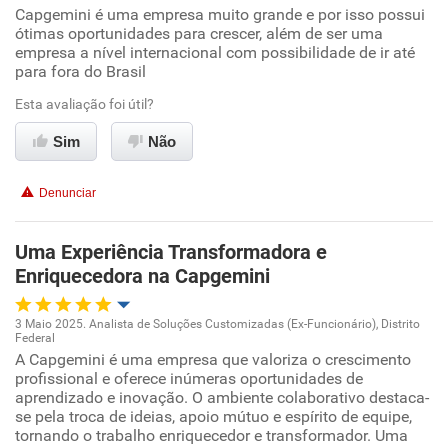
Capgemini é uma empresa muito grande e por isso possui
Oportunidade de promoção
ótimas oportunidades para crescer, além de ser uma
empresa a nível internacional com possibilidade de ir até
Ambiente de trabalho
para fora do Brasil
Esta avaliação foi útil?
Conciliação com a vida familiar
Sim
Não
Benefícios
Denunciar
Recomenda esta empresa
Recomenda a diretoria
Uma Experiência Transformadora e
Enriquecedora na Capgemini
3 Maio 2025. Analista de Soluções Customizadas (Ex-Funcionário), Distrito
Federal
Oportunidade de promoção
A Capgemini é uma empresa que valoriza o crescimento
profissional e oferece inúmeras oportunidades de
aprendizado e inovação. O ambiente colaborativo destaca-
Ambiente de trabalho
se pela troca de ideias, apoio mútuo e espírito de equipe,
tornando o trabalho enriquecedor e transformador. Uma
Conciliação com a vida familiar