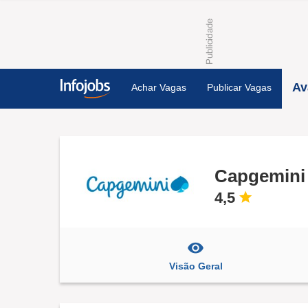
Av
Achar Vagas
Publicar Vagas
Capgemini
4,5
Visão Geral