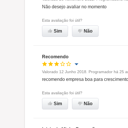
Oportunidade de promoção
Não desejo avaliar no momento
Ambiente de trabalho
Esta avaliação foi útil?
Sim
Não
Recomenda esta empresa
Recomendo
Valorado 12 Junho 2018. Programador há 25 an
Oportunidade de promoção
recomendo empresa boa para crescimento 
Ambiente de trabalho
Esta avaliação foi útil?
Sim
Não
Recomenda esta empresa