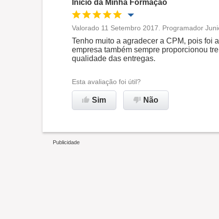
Inicio da Minha Formação
Valorado 11 Setembro 2017. Programador Junio
Oportunidade de promoção
Tenho muito a agradecer a CPM, pois foi a
empresa também sempre proporcionou tre
qualidade das entregas.
Ambiente de trabalho
Esta avaliação foi útil?
Recomenda esta empresa
Sim
Não