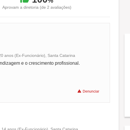
%
Aprovam a diretoria (de 2 avaliações)
0 anos (Ex-Funcionário), Santa Catarina
Conciliação com a vida familiar
ndizagem e o crescimento profissional.
Benefícios
Denunciar
Recomenda a diretoria
14 anos (Ex-Funcionário), Santa Catarina