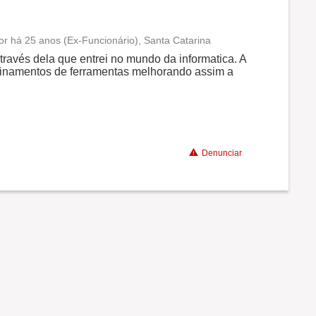
r há 25 anos (Ex-Funcionário), Santa Catarina
Conciliação com a vida familiar
través dela que entrei no mundo da informatica. A
inamentos de ferramentas melhorando assim a
Benefícios
Denunciar