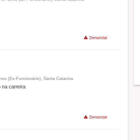
Conciliação com a vida familiar
Benefícios
Denunciar
os (Ex-Funcionário), Santa Catarina
Conciliação com a vida familiar
na carreira
Benefícios
Denunciar
Recomenda a diretoria