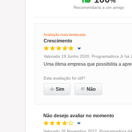
%
Recomendaria a um amigo
Avaliação mais destacada
Crescimento
Valorado 19 Junho 2020. Programadora Jr há 2
Oportunidade de promoção
Uma ótima empresa que possibilita a apre
Ambiente de trabalho
Esta avaliação foi útil?
Sim
Não
Recomenda esta empresa
Não desejo avaliar no momento
Valorado 26 Novembro 2022. Programadora há 