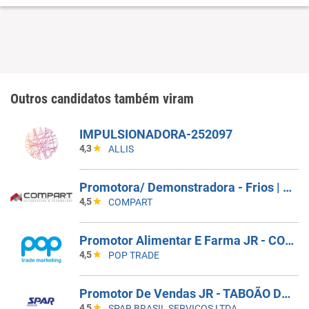
Outros candidatos também viram
IMPULSIONADORA-252097
4,3
ALLIS
Promotora/ Demonstradora - Frios | Jacareí (SP)
4,5
COMPART
Promotor Alimentar E Farma JR - COBERTURA DE AFASTAMENTO _ GUARULHOS_SP
4,5
POP TRADE
Promotor De Vendas JR - TABOÃO DA SERRA - COBERTURA DE FERIAS
4,5
SPAR BRASIL SERVICOS LTDA.