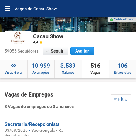
Vagas de Cacau Show
Perfil verificado
Cacau Show
4,4
59056 Seguidores
Seguir
Avaliar
10.999
3.589
516
106
Visão Geral
Avaliações
Salários
Vagas
Entrevistas
Vagas de Empregos
Filtrar
3 Vagas de empregos de 3 anúncios
Secretaria/Recepcionista
-
03/08/2026
São Gonçalo - RJ
Secretariado