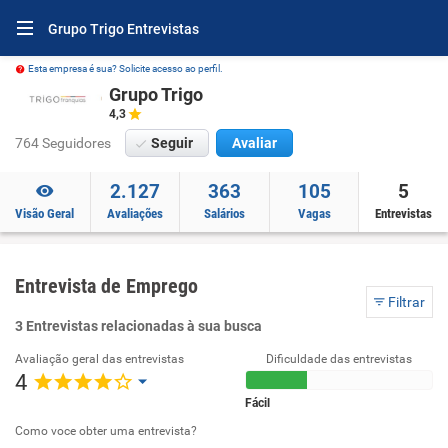
Grupo Trigo Entrevistas
Esta empresa é sua? Solicite acesso ao perfil.
Grupo Trigo
4,3
764 Seguidores
Seguir
Avaliar
2.127
363
105
5
Visão Geral
Avaliações
Salários
Vagas
Entrevistas
Entrevista de Emprego
Filtrar
3 Entrevistas relacionadas à sua busca
Avaliação geral das entrevistas
Dificuldade das entrevistas
4
Fácil
Como voce obter uma entrevista?