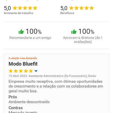
5,0
5,0
Ambiente de trabalho
Benefícios
100
100
%
%
Recomendaria a um amigo
Aprovam a diretoria (de 1
avaliações)
Avaliação mais destacada
Modo Bluefit
10 Abril 2023. Assistente Administrativo (Ex-Funcionário), Goiás
Empresa muito receptiva, com ótimas oportunidades
Oportunidade de promoção
de crescimento e a relação com os colaboradores em
geral muito boa.
Ambiente de trabalho
Prós
Ambiente descontraído
Conciliação com a vida familiar
Contras
Mercado incerto