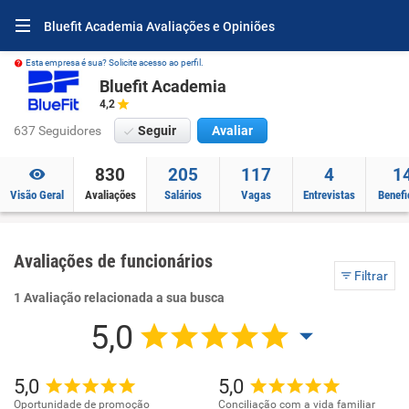
Bluefit Academia Avaliações e Opiniões
Esta empresa é sua? Solicite acesso ao perfil.
Bluefit Academia
4,2
637 Seguidores
Seguir
Avaliar
830
205
117
4
1
Visão Geral
Avaliações
Salários
Vagas
Entrevistas
Benefi
Avaliações de funcionários
Filtrar
1 Avaliação relacionada a sua busca
5,0
5,0
5,0
Oportunidade de promoção
Conciliação com a vida familiar