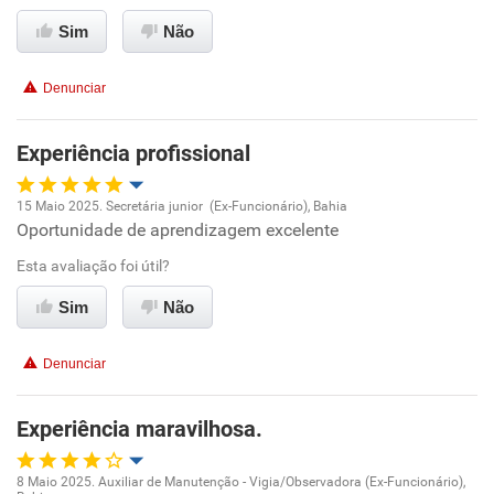
Ambiente de trabalho
Sim
Não
Conciliação com a vida familiar
Denunciar
Benefícios
Experiência profissional
Recomenda esta empresa
15 Maio 2025. Secretária junior (Ex-Funcionário), Bahia
Recomenda a diretoria
Oportunidade de aprendizagem excelente
Oportunidade de promoção
Esta avaliação foi útil?
Ambiente de trabalho
Sim
Não
Conciliação com a vida familiar
Denunciar
Benefícios
Experiência maravilhosa.
Recomenda esta empresa
8 Maio 2025. Auxiliar de Manutenção - Vigia/Observadora (Ex-Funcionário),
Recomenda a diretoria