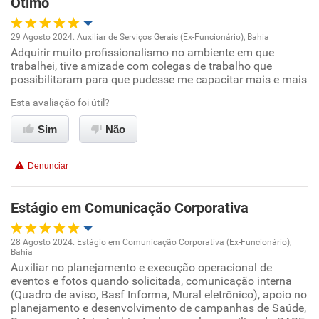
Otimo
29 Agosto 2024. Auxiliar de Serviços Gerais (Ex-Funcionário), Bahia
Adquirir muito profissionalismo no ambiente em que
Oportunidade de promoção
trabalhei, tive amizade com colegas de trabalho que
possibilitaram para que pudesse me capacitar mais e mais
Ambiente de trabalho
Esta avaliação foi útil?
Conciliação com a vida familiar
Sim
Não
Benefícios
Denunciar
Recomenda esta empresa
Estágio em Comunicação Corporativa
Recomenda a diretoria
28 Agosto 2024. Estágio em Comunicação Corporativa (Ex-Funcionário),
Bahia
Oportunidade de promoção
Auxiliar no planejamento e execução operacional de
eventos e fotos quando solicitada, comunicação interna
(Quadro de aviso, Basf Informa, Mural eletrônico), apoio no
Ambiente de trabalho
planejamento e desenvolvimento de campanhas de Saúde,