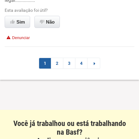
legal................
Oportunidade de promoção
Esta avaliação foi útil?
Ambiente de trabalho
Sim
Não
Conciliação com a vida familiar
Denunciar
Benefícios
Não recomenda esta empresa
1
2
3
4
Não recomenda a diretoria
Você já trabalhou ou está trabalhando
na Basf?