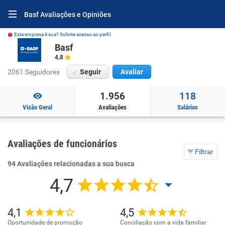
Basf Avaliações e Opiniões
Esta empresa é sua? Solicite acesso ao perfil.
Basf
4,8
2061 Seguidores
Seguir
Avaliar
1.956
118
Visão Geral
Avaliações
Salários
Avaliações de funcionários
Filtrar
94 Avaliações relacionadas a sua busca
4,7
4,1
4,5
Oportunidade de promoção
Conciliação com a vida familiar