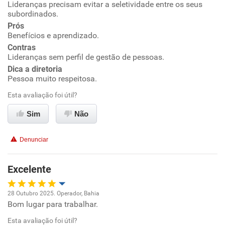
Lideranças precisam evitar a seletividade entre os seus
subordinados.
Ambiente de trabalho
Prós
Benefícios e aprendizado.
Contras
Conciliação com a vida familiar
Lideranças sem perfil de gestão de pessoas.
Dica a diretoria
Benefícios
Pessoa muito respeitosa.
Esta avaliação foi útil?
Recomenda esta empresa
Sim
Não
Recomenda a diretoria
Denunciar
Excelente
28 Outubro 2025. Operador, Bahia
Bom lugar para trabalhar.
Oportunidade de promoção
Esta avaliação foi útil?