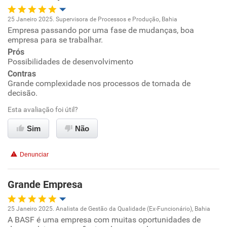
25 Janeiro 2025. Supervisora de Processos e Produção, Bahia
Empresa passando por uma fase de mudanças, boa
Oportunidade de promoção
empresa para se trabalhar.
Prós
Ambiente de trabalho
Possibilidades de desenvolvimento
Contras
Conciliação com a vida familiar
Grande complexidade nos processos de tomada de
decisão.
Benefícios
Esta avaliação foi útil?
Sim
Não
Recomenda esta empresa
Recomenda a diretoria
Denunciar
Grande Empresa
25 Janeiro 2025. Analista de Gestão da Qualidade (Ex-Funcionário), Bahia
A BASF é uma empresa com muitas oportunidades de
Oportunidade de promoção