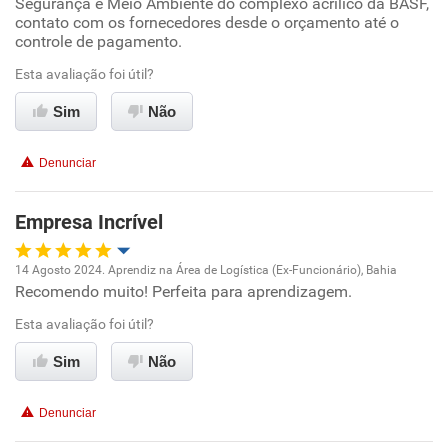
Segurança e Meio Ambiente do complexo acrílico da BASF,
Conciliação com a vida familiar
contato com os fornecedores desde o orçamento até o
controle de pagamento.
Benefícios
Esta avaliação foi útil?
Sim
Não
Recomenda esta empresa
Recomenda a diretoria
Denunciar
Empresa Incrível
14 Agosto 2024. Aprendiz na Área de Logística (Ex-Funcionário), Bahia
Recomendo muito! Perfeita para aprendizagem.
Oportunidade de promoção
Esta avaliação foi útil?
Ambiente de trabalho
Sim
Não
Conciliação com a vida familiar
Denunciar
Benefícios