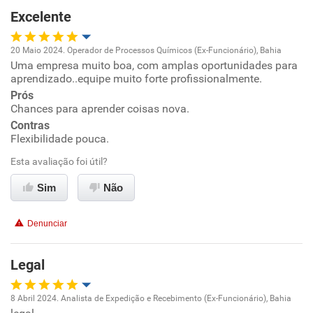
Excelente
Recomenda esta empresa
20 Maio 2024. Operador de Processos Químicos (Ex-Funcionário), Bahia
Não recomenda a diretoria
Uma empresa muito boa, com amplas oportunidades para
Oportunidade de promoção
aprendizado..equipe muito forte profissionalmente.
Prós
Ambiente de trabalho
Chances para aprender coisas nova.
Contras
Conciliação com a vida familiar
Flexibilidade pouca.
Esta avaliação foi útil?
Benefícios
Sim
Não
Recomenda esta empresa
Denunciar
Legal
8 Abril 2024. Analista de Expedição e Recebimento (Ex-Funcionário), Bahia