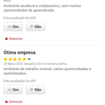
Bahia
Oportunidade de promoção
Ambiente saudável e colaborativo, com muitas
oportunidades de aprendizado.
Ambiente de trabalho
Esta avaliação foi útil?
Conciliação com a vida familiar
Sim
Não
Benefícios
Denunciar
Recomenda esta empresa
Ótima empresa
25 Março 2025. estagiária (Ex-Funcionário), Bahia
Ambiente de trabalho incrível, várias oportunidades e
Oportunidade de promoção
aprendizados.
Ambiente de trabalho
Esta avaliação foi útil?
Sim
Não
Conciliação com a vida familiar
Denunciar
Benefícios