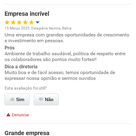
Empresa incrível
Recomenda esta empresa
Recomenda a diretoria
15 Março 2025. Estagiária técnica, Bahia
Uma empresa com grandes oportunidades de crescimento
Oportunidade de promoção
e investimento em pessoas.
Prós
Ambiente de trabalho
Ambiente de trabalho saudável, política de respeito entre
os colaboradores são pontos muito fortes!!
Conciliação com a vida familiar
Dica a diretoria
Muito boa e de fácil acesso, temos oportunidade de
expressar nossa opinião e sermos ouvidos
Benefícios
Esta avaliação foi útil?
Recomenda esta empresa
Sim
Não
Recomenda a diretoria
Denunciar
Grande empresa