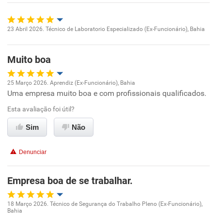
Benefícios
Recomenda esta empresa
23 Abril 2026. Técnico de Laboratorio Especializado (Ex-Funcionário), Bahia
Oportunidade de promoção
Muito boa
Ambiente de trabalho
25 Março 2026. Aprendiz (Ex-Funcionário), Bahia
Conciliação com a vida familiar
Uma empresa muito boa e com profissionais qualificados.
Oportunidade de promoção
Esta avaliação foi útil?
Benefícios
Ambiente de trabalho
Sim
Não
Recomenda esta empresa
Conciliação com a vida familiar
Recomenda a diretoria
Denunciar
Benefícios
Empresa boa de se trabalhar.
Recomenda esta empresa
18 Março 2026. Técnico de Segurança do Trabalho Pleno (Ex-Funcionário),
Recomenda a diretoria
Bahia
Oportunidade de promoção