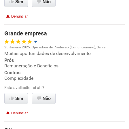
Benefícios
Sim
Não
Recomenda esta empresa
Denunciar
Recomenda a diretoria
Grande empresa
25 Janeiro 2025. Operadora de Produção (Ex-Funcionário), Bahia
Muitas oportunidades de desenvolvimento
Oportunidade de promoção
Prós
Remuneração e Benefícios
Ambiente de trabalho
Contras
Complexidade
Conciliação com a vida familiar
Esta avaliação foi útil?
Benefícios
Sim
Não
Recomenda esta empresa
Denunciar
Recomenda a diretoria