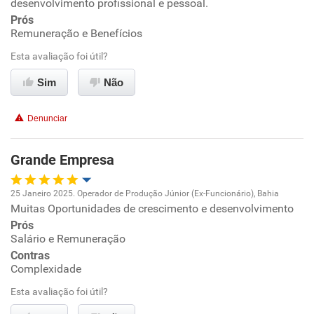
desenvolvimento profissional e pessoal.
Prós
Ambiente de trabalho
Remuneração e Benefícios
Esta avaliação foi útil?
Conciliação com a vida familiar
Sim
Não
Benefícios
Denunciar
Recomenda esta empresa
Recomenda a diretoria
Grande Empresa
25 Janeiro 2025. Operador de Produção Júnior (Ex-Funcionário), Bahia
Muitas Oportunidades de crescimento e desenvolvimento
Oportunidade de promoção
Prós
Salário e Remuneração
Ambiente de trabalho
Contras
Complexidade
Conciliação com a vida familiar
Esta avaliação foi útil?