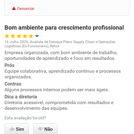
Benefícios
Denunciar
Recomenda esta empresa
Bom ambiente para crescimento profissional
Recomenda a diretoria
16 Julho 2026. Analista de Estoque Pleno Supply Chain e Operações
Logísticas (Ex-Funcionário), Bahia
Oportunidade de promoção
Empresa organizada, com bom ambiente de trabalho,
oportunidades de aprendizado e foco em resultados.
Ambiente de trabalho
Prós
Equipe colaborativa, aprendizado contínuo e processos
organizados.
Conciliação com a vida familiar
Contras
Alguns processos internos podem ser mais ágeis.
Benefícios
Dica a diretoria
Diretoria acessível, comprometida com resultados e
desenvolvimento das equipes.
Recomenda esta empresa
Esta avaliação foi útil?
Recomenda a diretoria
Sim
Não