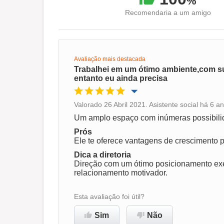
%
Recomendaria a um amigo
Avaliação mais destacada
Trabalhei em um ótimo ambiente,com 
entanto eu ainda precisa
Valorado 26 Abril 2021. Asistente social há 6 
Oportunidade de promoção
Um amplo espaço com inúmeras possibilid
Prós
Ambiente de trabalho
Ele te oferece vantagens de crescimento p
Dica a diretoria
Direção com um ótimo posicionamento exe
Recomenda esta empresa
relacionamento motivador.
Esta avaliação foi útil?
Sim
Não