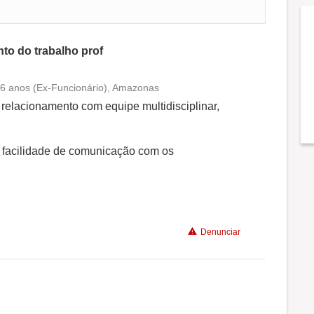
to do trabalho prof
á 6 anos (Ex-Funcionário), Amazonas
Conciliação com a vida familiar
relacionamento com equipe multidisciplinar,
Benefícios
, facilidade de comunicação com os
Recomenda a diretoria
Denunciar