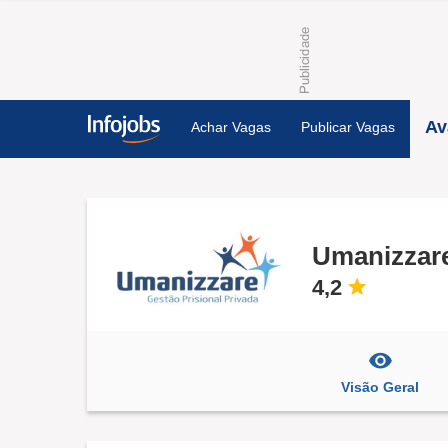
Av
Achar Vagas
Publicar Vagas
Umanizzare
4,2
Visão Geral