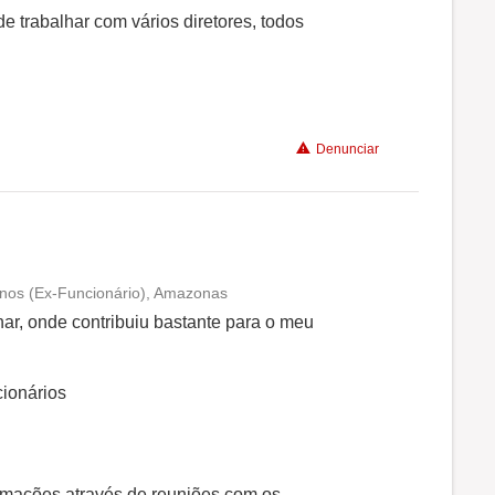
e trabalhar com vários diretores, todos
Denunciar
 anos (Ex-Funcionário), Amazonas
Conciliação com a vida familiar
nar, onde contribuiu bastante para o meu
Benefícios
ionários
Recomenda a diretoria
rmações através de reuniões com os