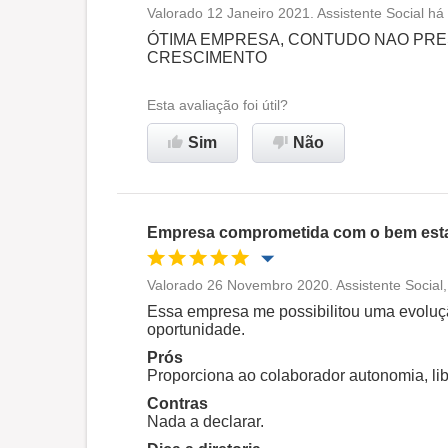
Valorado 12 Janeiro 2021. Assistente Social h
Oportunidade de promoção
ÓTIMA EMPRESA, CONTUDO NAO PRE
CRESCIMENTO
Ambiente de trabalho
Esta avaliação foi útil?
Recomenda esta empresa
Sim
Não
Empresa comprometida com o bem esta
Valorado 26 Novembro 2020. Assistente Social,
Oportunidade de promoção
Essa empresa me possibilitou uma evoluçã
oportunidade.
Ambiente de trabalho
Prós
Proporciona ao colaborador autonomia, li
Contras
Recomenda esta empresa
Nada a declarar.