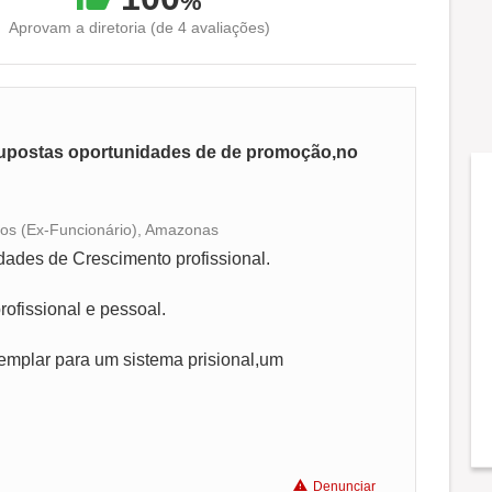
%
Aprovam a diretoria (de 4 avaliações)
supostas oportunidades de de promoção,no
anos (Ex-Funcionário), Amazonas
Conciliação com a vida familiar
ades de Crescimento profissional.
Benefícios
rofissional e pessoal.
mplar para um sistema prisional,um
Recomenda a diretoria
Denunciar