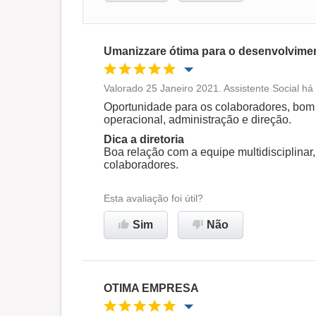
Umanizzare ótima para o desenvolvimen
Valorado 25 Janeiro 2021. Assistente Social h
Oportunidade de promoção
Oportunidade para os colaboradores, bom 
operacional, administração e direção.
Ambiente de trabalho
Dica a diretoria
Boa relação com a equipe multidisciplinar
colaboradores.
Recomenda esta empresa
Esta avaliação foi útil?
Sim
Não
OTIMA EMPRESA