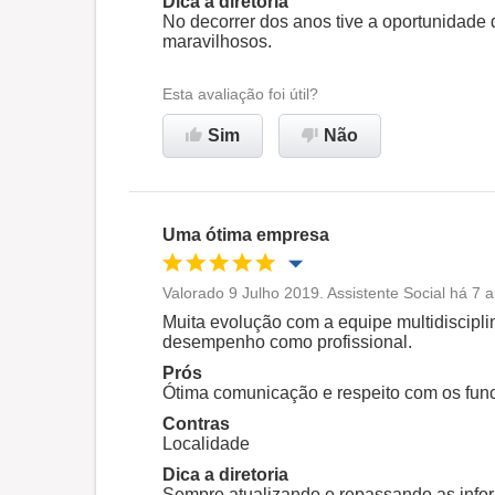
Dica a diretoria
No decorrer dos anos tive a oportunidade d
maravilhosos.
Esta avaliação foi útil?
Sim
Não
Uma ótima empresa
Valorado 9 Julho 2019. Assistente Social há 7
Oportunidade de promoção
Muita evolução com a equipe multidiscipli
desempenho como profissional.
Ambiente de trabalho
Prós
Ótima comunicação e respeito com os func
Contras
Recomenda esta empresa
Localidade
Dica a diretoria
Sempre atualizando e repassando as info