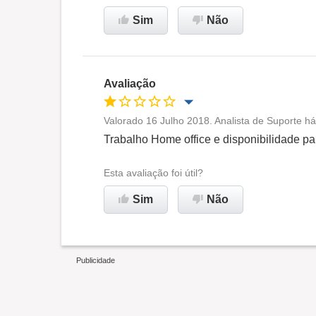
Recomenda esta empresa
Sim
Não
Avaliação
Valorado 16 Julho 2018. Analista de Suporte há
Oportunidade de promoção
Trabalho Home office e disponibilidade pa
Ambiente de trabalho
Esta avaliação foi útil?
Sim
Não
Não recomenda esta
empresa