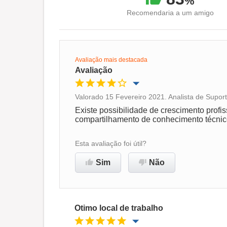
%
Recomendaria a um amigo
Avaliação mais destacada
Avaliação
Valorado 15 Fevereiro 2021. Analista de Supor
Oportunidade de promoção
Existe possibilidade de crescimento profis
compartilhamento de conhecimento técnic
Ambiente de trabalho
Esta avaliação foi útil?
Recomenda esta empresa
Sim
Não
Otimo local de trabalho