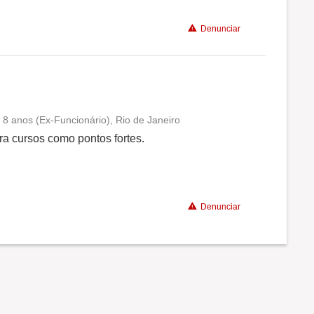
Denunciar
 8 anos (Ex-Funcionário), Rio de Janeiro
Conciliação com a vida familiar
ra cursos como pontos fortes.
Benefícios
Denunciar
Não recomenda a diretoria