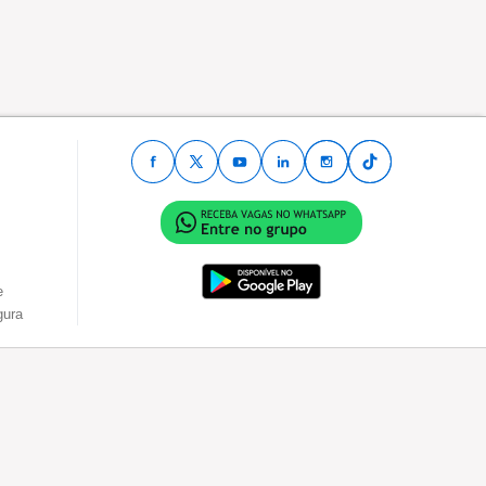
e
gura