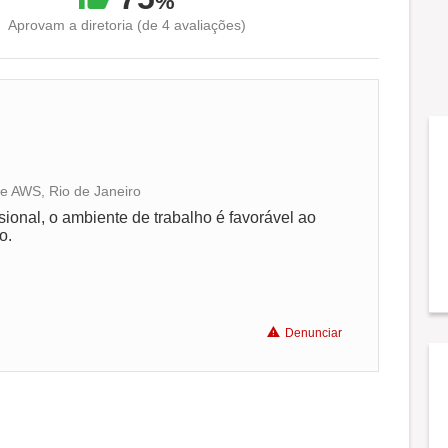
%
Aprovam a diretoria (de 4 avaliações)
te AWS, Rio de Janeiro
Conciliação com a vida familiar
sional, o ambiente de trabalho é favorável ao
o.
Benefícios
Recomenda a diretoria
Denunciar