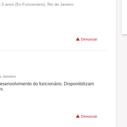
á 5 anos (Ex-Funcionário), Rio de Janeiro
Conciliação com a vida familiar
Benefícios
Denunciar
Recomenda a diretoria
e Janeiro
Conciliação com a vida familiar
senvolvimento do funcionário. Disponibilizam
s.
Benefícios
Denunciar