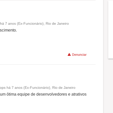
á 7 anos (Ex-Funcionário), Rio de Janeiro
Conciliação com a vida familiar
scimento.
Benefícios
Denunciar
Recomenda a diretoria
ps há 7 anos (Ex-Funcionário), Rio de Janeiro
Conciliação com a vida familiar
um ótima equipe de desenvolvedores e atrativos
Benefícios