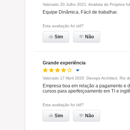
Valorado 20 Julho 2021. Analista de Projetos h
Oportunidade de promoção
Equipe Dinâmica, Fácil de trabalhar.
Ambiente de trabalho
Esta avaliação foi útil?
Sim
Não
Recomenda esta empresa
Grande experiência
Valorado 17 Abril 2020. Devops Architect, Rio d
Oportunidade de promoção
Empresa boa em relação a pagamento e de
cursos para aperfeiçoamento em TI e inglê
Ambiente de trabalho
Esta avaliação foi útil?
Recomenda esta empresa
Sim
Não