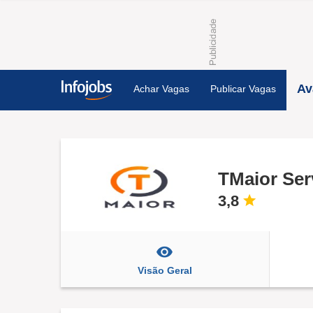
Av
Achar Vagas
Publicar Vagas
TMaior Ser
3,8
Visão Geral