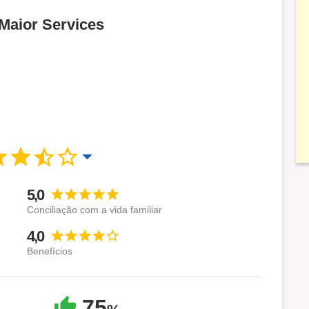
TMaior Services
5,0
Conciliação com a vida familiar
4,0
Benefícios
75