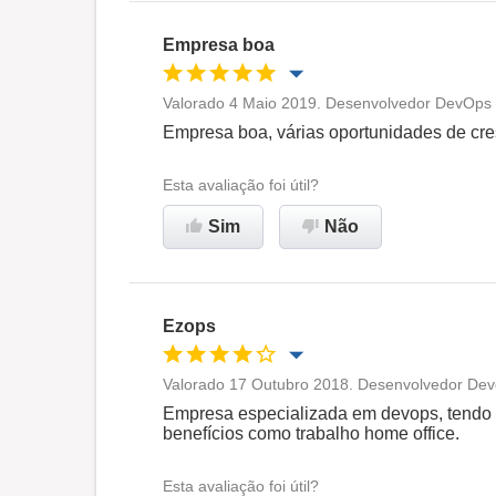
Empresa boa
Valorado 4 Maio 2019. Desenvolvedor DevOps h
Oportunidade de promoção
Empresa boa, várias oportunidades de cre
Ambiente de trabalho
Esta avaliação foi útil?
Sim
Não
Recomenda esta empresa
Ezops
Valorado 17 Outubro 2018. Desenvolvedor Devo
Oportunidade de promoção
Empresa especializada em devops, tendo 
benefícios como trabalho home office.
Ambiente de trabalho
Esta avaliação foi útil?