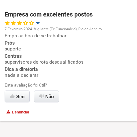
Empresa com excelentes postos
7 Fevereiro 2024. Vigilante (Ex-Funcionário), Rio de Janeiro
Empresa boa de se trabalhar
Oportunidade de promoção
Prós
suporte
Ambiente de trabalho
Contras
supervisores de rota desqualificados
Conciliação com a vida familiar
Dica a diretoria
nada a declarar
Benefícios
Esta avaliação foi útil?
Sim
Não
Recomenda esta empresa
Não recomenda a diretoria
Denunciar