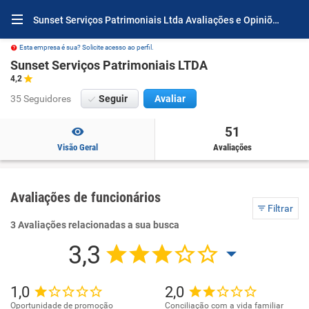
Sunset Serviços Patrimoniais Ltda Avaliações e Opiniões
Esta empresa é sua? Solicite acesso ao perfil.
Sunset Serviços Patrimoniais LTDA
4,2
35 Seguidores
Seguir
Avaliar
51
Visão Geral
Avaliações
Avaliações de funcionários
Filtrar
3 Avaliações relacionadas a sua busca
3,3
1,0
2,0
Oportunidade de promoção
Conciliação com a vida familiar