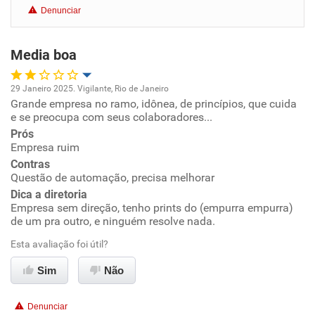
Denunciar
Benefícios
Media boa
Recomenda esta empresa
Recomenda a diretoria
29 Janeiro 2025. Vigilante, Rio de Janeiro
Grande empresa no ramo, idônea, de princípios, que cuida
Oportunidade de promoção
e se preocupa com seus colaboradores...
Prós
Ambiente de trabalho
Empresa ruim
Contras
Conciliação com a vida familiar
Questão de automação, precisa melhorar
Dica a diretoria
Empresa sem direção, tenho prints do (empurra empurra)
Benefícios
de um pra outro, e ninguém resolve nada.
Esta avaliação foi útil?
Não recomenda esta empresa
Não recomenda a diretoria
Sim
Não
Denunciar