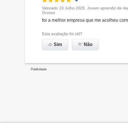
Valorado 10 Julho 2025. Jovem aprendiz de de
Grosso
Oportunidade de promoção
foi a melhor empresa que me acolheu com
Ambiente de trabalho
Esta avaliação foi útil?
Sim
Não
Recomenda esta empresa