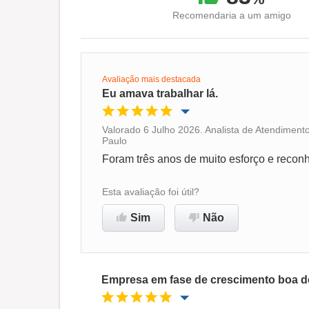
Recomendaria a um amigo
Avaliação mais destacada
Eu amava trabalhar lá.
Valorado 6 Julho 2026. Analista de Atendimen
Paulo
Oportunidade de promoção
Foram três anos de muito esforço e recon
Ambiente de trabalho
Esta avaliação foi útil?
Sim
Não
Recomenda esta empresa
Empresa em fase de crescimento boa de