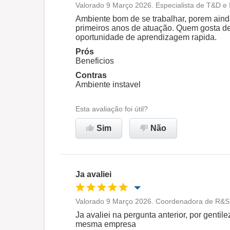
Valorado 9 Março 2026. Especialista de T&D e
Oportunidade de promoção
Ambiente bom de se trabalhar, porem aind
primeiros anos de atuação. Quem gosta d
oportunidade de aprendizagem rapida.
Ambiente de trabalho
Prós
Beneficios
Recomenda esta empresa
Contras
Ambiente instavel
Esta avaliação foi útil?
Sim
Não
Ja avaliei
Valorado 9 Março 2026. Coordenadora de R&S 
Oportunidade de promoção
Ja avaliei na pergunta anterior, por genti
mesma empresa