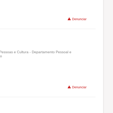
Denunciar
essoas e Cultura - Departamento Pessoal e
lo
Conciliação com a vida familiar
Benefícios
Não recomenda a diretoria
Denunciar