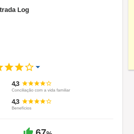
Strada Log
4,3
Conciliação com a vida familiar
4,3
Benefícios
67
%