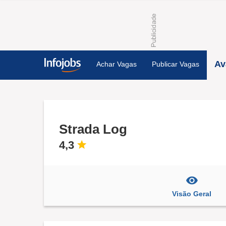
Av
Achar Vagas
Publicar Vagas
Strada Log
4,3
Visão Geral