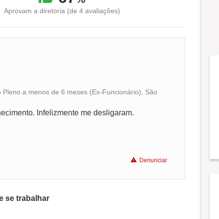
Aprovam a diretoria (de 4 avaliações)
to Pleno a menos de 6 meses (Ex-Funcionário), São
Conciliação com a vida familiar
hecimento. Infelizmente me desligaram.
Benefícios
Não recomenda a diretoria
Denunciar
 se trabalhar