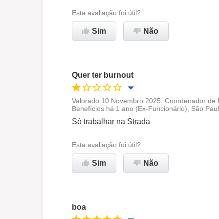
Esta avaliação foi útil?
Sim
Não
Quer ter burnout
Valorado 10 Novembro 2025. Coordenador de P
Benefícios há 1 ano (Ex-Funcionário), São Pau
Oportunidade de promoção
Só trabalhar na Strada
Ambiente de trabalho
Esta avaliação foi útil?
Sim
Não
Não recomenda esta
empresa
boa