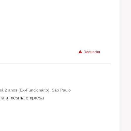
Benefícios
Recomenda a diretoria
Denunciar
há 2 anos (Ex-Funcionário), São Paulo
Conciliação com a vida familiar
seria a mesma empresa
Benefícios
Recomenda a diretoria