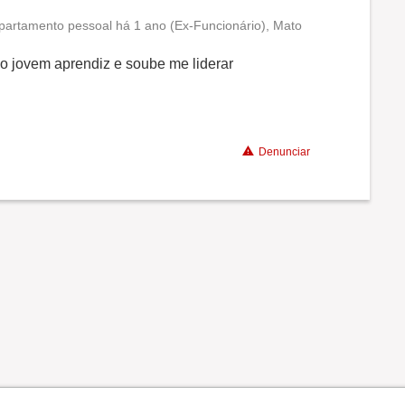
partamento pessoal há 1 ano (Ex-Funcionário), Mato
Conciliação com a vida familiar
o jovem aprendiz e soube me liderar
Benefícios
Recomenda a diretoria
Denunciar