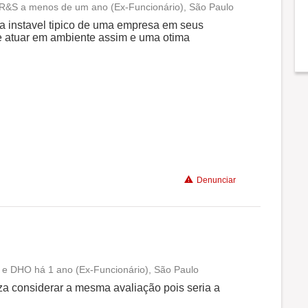
 R&S a menos de um ano (Ex-Funcionário), São Paulo
Conciliação com a vida familiar
a instavel tipico de uma empresa em seus
e atuar em ambiente assim e uma otima
Benefícios
Recomenda a diretoria
Denunciar
e DHO há 1 ano (Ex-Funcionário), São Paulo
Conciliação com a vida familiar
leza considerar a mesma avaliação pois seria a