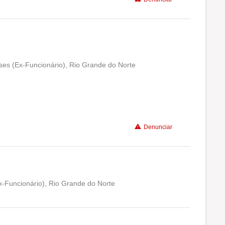
Recomenda a diretoria
es (Ex-Funcionário), Rio Grande do Norte
Conciliação com a vida familiar
Benefícios
Denunciar
Recomenda a diretoria
x-Funcionário), Rio Grande do Norte
Conciliação com a vida familiar
Benefícios