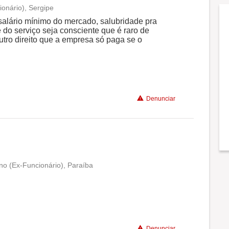
ionário), Sergipe
Conciliação com a vida familiar
salário mínimo do mercado, salubridade pra
e do serviço seja consciente que é raro de
utro direito que a empresa só paga se o
Benefícios
Não recomenda a diretoria
Denunciar
o (Ex-Funcionário), Paraíba
Conciliação com a vida familiar
Benefícios
Denunciar