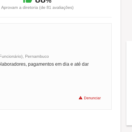
%
Aprovam a diretoria (de 81 avaliações)
Funcionário), Pernambuco
Conciliação com a vida familiar
laboradores, pagamentos em dia e até dar
Benefícios
Recomenda a diretoria
Denunciar