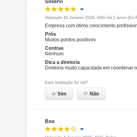
Soservi
Recomenda esta empresa
Valorado 16 Janeiro 2026. ASG há 2 anos (Ex-
Oportunidade de promoção
Empresa com ótimo crescimento profission
Prós
Ambiente de trabalho
Muitos pontos positivos
Contras
Nenhum
Recomenda esta empresa
Dica a diretoria
Diretoria muito capacitada em coordenar o
Esta avaliação foi útil?
Sim
Não
Boa