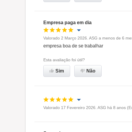
Recomenda esta empresa
Empresa paga em dia
Valorado 2 Março 2026. ASG a menos de 6 mes
Oportunidade de promoção
empresa boa de se trabalhar
Ambiente de trabalho
Esta avaliação foi útil?
Sim
Não
Recomenda esta empresa
Valorado 17 Fevereiro 2026. ASG há 8 anos (E
Oportunidade de promoção
Ambiente de trabalho