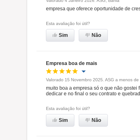
Valorado 4 Janeiro 2026. ASG, Bahia
Oportunidade de promoção
empresa que oferece oportunidade de cre
Ambiente de trabalho
Esta avaliação foi útil?
Sim
Não
Recomenda esta empresa
Empresa boa de mais
Valorado 15 Novembro 2025. ASG a menos de 
Oportunidade de promoção
muito boa a empresa só o que não gostei f
dedicar e no final o seu contrato e quebra
Ambiente de trabalho
Esta avaliação foi útil?
Recomenda esta empresa
Sim
Não