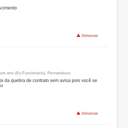
Conciliação com a vida familiar
scimento
Benefícios
Denunciar
Recomenda a diretoria
um ano (Ex-Funcionário), Pernambuco
Conciliação com a vida familiar
oi da quebra de contrato sem avisa pois você se
do
Benefícios
Recomenda a diretoria
Denunciar