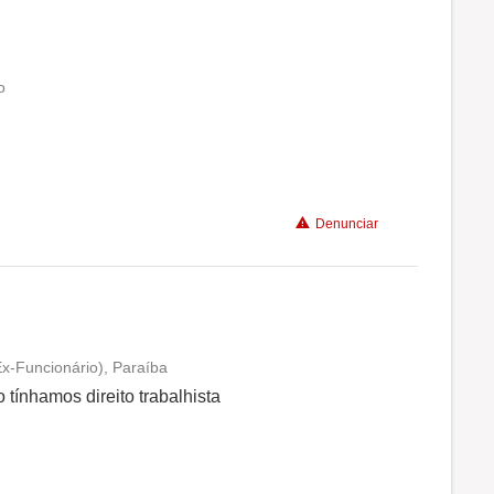
o
Conciliação com a vida familiar
Benefícios
Denunciar
Recomenda a diretoria
x-Funcionário), Paraíba
Conciliação com a vida familiar
tínhamos direito trabalhista
Benefícios