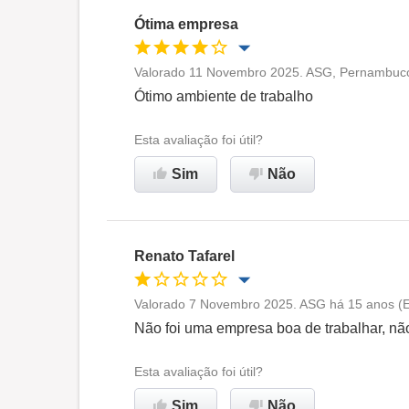
Ótima empresa
Valorado 11 Novembro 2025. ASG, Pernambuc
Oportunidade de promoção
Ótimo ambiente de trabalho
Ambiente de trabalho
Esta avaliação foi útil?
Sim
Não
Recomenda esta empresa
Renato Tafarel
Valorado 7 Novembro 2025. ASG há 15 anos (E
Oportunidade de promoção
Não foi uma empresa boa de trabalhar, não 
Ambiente de trabalho
Esta avaliação foi útil?
Sim
Não