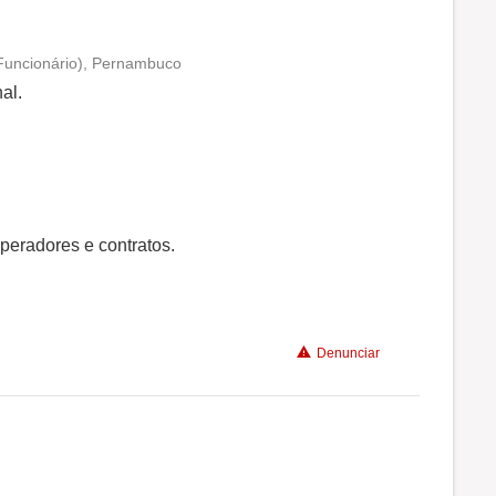
Funcionário), Pernambuco
Conciliação com a vida familiar
al.
Benefícios
Recomenda a diretoria
peradores e contratos.
Denunciar