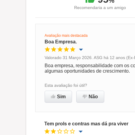
%
Recomendaria a um amigo
Avaliação mais destacada
Boa Empresa.
Valorado 31 Março 2026. ASG há 12 anos (Ex-
Oportunidade de promoção
Boa empresa, responsabilidade com os co
algumas oportunidades de crescimento.
Ambiente de trabalho
Esta avaliação foi útil?
Recomenda esta empresa
Sim
Não
Tem prols e contras mas dá pra viver