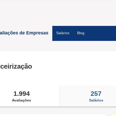
aliações de Empresas
Salários
Blog
rceirização
1.994
257
Avaliações
Salários