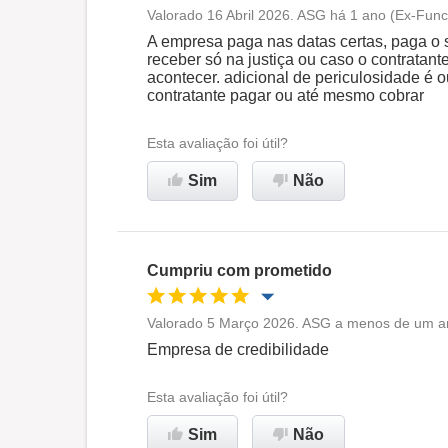
Valorado 16 Abril 2026. ASG há 1 ano (Ex-Func
Oportunidade de promoção
A empresa paga nas datas certas, paga o 
receber só na justiça ou caso o contratant
acontecer. adicional de periculosidade é o
Ambiente de trabalho
contratante pagar ou até mesmo cobrar
Esta avaliação foi útil?
Recomenda esta empresa
Sim
Não
Cumpriu com prometido
Valorado 5 Março 2026. ASG a menos de um an
Oportunidade de promoção
Empresa de credibilidade
Ambiente de trabalho
Esta avaliação foi útil?
Sim
Não