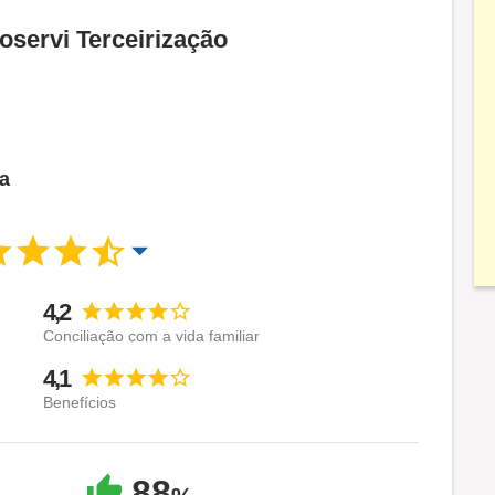
oservi Terceirização
ca
4,2
Conciliação com a vida familiar
4,1
Benefícios
88