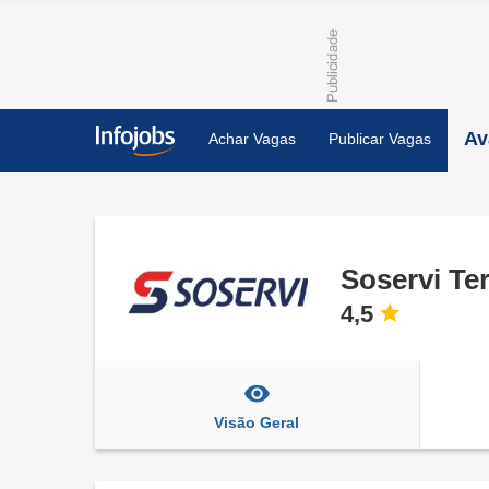
Av
Achar Vagas
Publicar Vagas
Soservi Te
4,5
Visão Geral