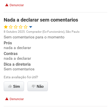
Benefícios
Denunciar
Recomenda esta empresa
Nada a declarar sem comentarios
8 Outubro 2025. Comprador (Ex-Funcionário), São Paulo
Sem comentarios para o momento
Oportunidade de promoção
Prós
nada a declarar
Ambiente de trabalho
Contras
nada a declarar
Conciliação com a vida familiar
Dica a diretoria
Sem comentarios
Benefícios
Esta avaliação foi útil?
Sim
Não
Não recomenda esta empresa
Não recomenda a diretoria
Denunciar