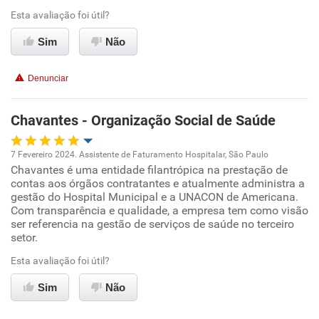
Esta avaliação foi útil?
Ambiente de trabalho
Sim
Não
Conciliação com a vida familiar
Denunciar
Benefícios
Chavantes - Organização Social de Saúde
Recomenda esta empresa
7 Fevereiro 2024. Assistente de Faturamento Hospitalar, São Paulo
Recomenda a diretoria
Chavantes é uma entidade filantrópica na prestação de
Oportunidade de promoção
contas aos órgãos contratantes e atualmente administra a
gestão do Hospital Municipal e a UNACON de Americana.
Ambiente de trabalho
Com transparência e qualidade, a empresa tem como visão
ser referencia na gestão de serviços de saúde no terceiro
setor.
Conciliação com a vida familiar
Esta avaliação foi útil?
Benefícios
Sim
Não
Recomenda esta empresa