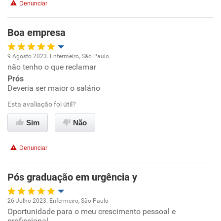
Denunciar
Recomenda a diretoria
Boa empresa
9 Agosto 2023. Enfermeiro, São Paulo
não tenho o que reclamar
Oportunidade de promoção
Prós
Deveria ser maior o salário
Ambiente de trabalho
Esta avaliação foi útil?
Conciliação com a vida familiar
Sim
Não
Benefícios
Denunciar
Recomenda esta empresa
Pós graduação em urgência y
Recomenda a diretoria
26 Julho 2023. Enfermeiro, São Paulo
Oportunidade para o meu crescimento pessoal e
Oportunidade de promoção
profissional