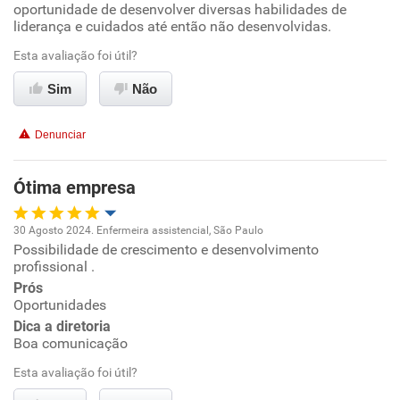
oportunidade de desenvolver diversas habilidades de
Ambiente de trabalho
liderança e cuidados até então não desenvolvidas.
Esta avaliação foi útil?
Conciliação com a vida familiar
Sim
Não
Benefícios
Denunciar
Recomenda esta empresa
Recomenda a diretoria
Ótima empresa
30 Agosto 2024. Enfermeira assistencial, São Paulo
Possibilidade de crescimento e desenvolvimento
Oportunidade de promoção
profissional .
Prós
Ambiente de trabalho
Oportunidades
Dica a diretoria
Conciliação com a vida familiar
Boa comunicação
Esta avaliação foi útil?
Benefícios