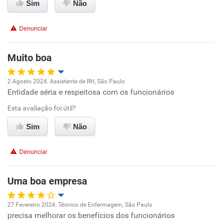
Sim
Não
Recomenda esta empresa
Denunciar
Recomenda a diretoria
Muito boa
2 Agosto 2024. Assistente de RH, São Paulo
Entidade séria e respeitosa com os funcionários
Oportunidade de promoção
Esta avaliação foi útil?
Ambiente de trabalho
Sim
Não
Conciliação com a vida familiar
Denunciar
Benefícios
Uma boa empresa
Recomenda esta empresa
27 Fevereiro 2024. Técnico de Enfermagem, São Paulo
Recomenda a diretoria
precisa melhorar os benefícios dos funcionários
Oportunidade de promoção