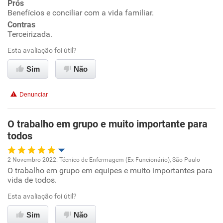
Prós
Benefícios e conciliar com a vida familiar.
Ambiente de trabalho
Contras
Terceirizada.
Conciliação com a vida familiar
Esta avaliação foi útil?
Benefícios
Sim
Não
Recomenda esta empresa
Denunciar
O trabalho em grupo e muito importante para
todos
2 Novembro 2022. Técnico de Enfermagem (Ex-Funcionário), São Paulo
O trabalho em grupo em equipes e muito importantes para
Oportunidade de promoção
vida de todos.
Ambiente de trabalho
Esta avaliação foi útil?
Sim
Não
Conciliação com a vida familiar