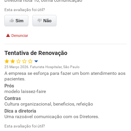
Diretoria nota 10, otima comunicação
Benefícios
Esta avaliação foi útil?
Recomenda esta empresa
Sim
Não
Recomenda a diretoria
Denunciar
Tentativa de Renovação
25 Março 2026. Faturista Hospitalar, São Paulo
A empresa se esforça para fazer um bom atendimento aos
Oportunidade de promoção
pacientes.
Prós
Ambiente de trabalho
modelo laissez-faire
Contras
Conciliação com a vida familiar
Cultura organizacional, beneficios, refeição
Dica a diretoria
Uma razoável comunicação com os Diretores.
Benefícios
Esta avaliação foi útil?