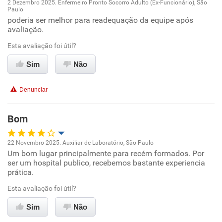
2 Dezembro 2025. Enfermeiro Pronto Socorro Adulto (Ex-Funcionário), São
Paulo
Oportunidade de promoção
poderia ser melhor para readequação da equipe após
avaliação.
Ambiente de trabalho
Esta avaliação foi útil?
Conciliação com a vida familiar
Sim
Não
Benefícios
Denunciar
Recomenda esta empresa
Bom
22 Novembro 2025. Auxiliar de Laboratório, São Paulo
Um bom lugar principalmente para recém formados. Por
Oportunidade de promoção
ser um hospital publico, recebemos bastante experiencia
prática.
Ambiente de trabalho
Esta avaliação foi útil?
Conciliação com a vida familiar
Sim
Não