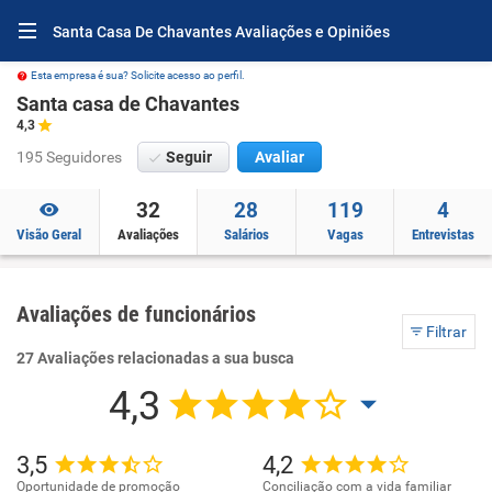
Santa Casa De Chavantes Avaliações e Opiniões
Esta empresa é sua? Solicite acesso ao perfil.
Santa casa de Chavantes
4,3
195 Seguidores
Seguir
Avaliar
32
28
119
4
Visão Geral
Avaliações
Salários
Vagas
Entrevistas
Avaliações de funcionários
Filtrar
27 Avaliações relacionadas a sua busca
4,3
3,5
4,2
Oportunidade de promoção
Conciliação com a vida familiar