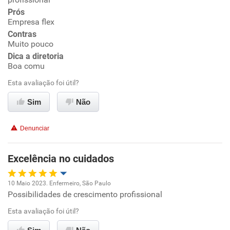
Prós
Ambiente de trabalho
Empresa flex
Contras
Conciliação com a vida familiar
Muito pouco
Dica a diretoria
Boa comu
Benefícios
Esta avaliação foi útil?
Recomenda esta empresa
Sim
Não
Recomenda a diretoria
Denunciar
Excelência no cuidados
10 Maio 2023. Enfermeiro, São Paulo
Possibilidades de crescimento profissional
Oportunidade de promoção
Esta avaliação foi útil?
Ambiente de trabalho