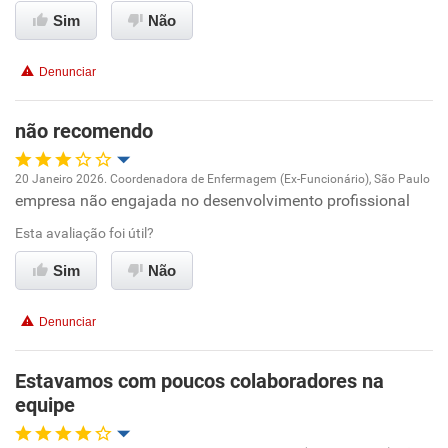
Não recomenda esta empresa
Sim
Não
Não recomenda a diretoria
Denunciar
não recomendo
20 Janeiro 2026. Coordenadora de Enfermagem (Ex-Funcionário), São Paulo
empresa não engajada no desenvolvimento profissional
Oportunidade de promoção
Esta avaliação foi útil?
Ambiente de trabalho
Sim
Não
Conciliação com a vida familiar
Denunciar
Benefícios
Estavamos com poucos colaboradores na
equipe
Não recomenda esta empresa
Não recomenda a diretoria