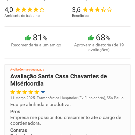
4,0
3,6
Ambiente de trabalho
Benefícios
81
68
%
%
Recomendaria a um amigo
Aprovam a diretoria (de 19
avaliações)
Avaliação mais destacada
Avaliação Santa Casa Chavantes de
Miséricordia
11 Março 2025. Farmacêutica Hospitalar (Ex-Funcionário), São Paulo
Equipe alinhada e produtiva.
Oportunidade de promoção
Prós
Empresa me possibilitou crescimento até o cargo de
Ambiente de trabalho
coordenadora.
Contras
Conciliação com a vida familiar