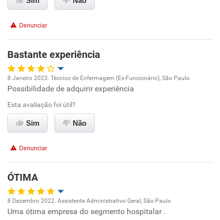
Sim
Não
Conciliação com a vida familiar
Denunciar
Benefícios
Bastante experiência
Recomenda esta empresa
8 Janeiro 2023. Técnico de Enfermagem (Ex-Funcionário), São Paulo
Possibilidade de adquirir experiência
Oportunidade de promoção
Esta avaliação foi útil?
Ambiente de trabalho
Sim
Não
Conciliação com a vida familiar
Denunciar
Benefícios
ÓTIMA
Recomenda esta empresa
8 Dezembro 2022. Assistente Administrativo Geral, São Paulo
Uma ótima empresa do segmento hospitalar .
Oportunidade de promoção