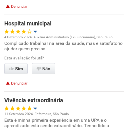
Denunciar
Benefícios
Hospital municipal
Recomenda esta empresa
Recomenda a diretoria
4 Dezembro 2024. Auxiliar Administrativo (Ex-Funcionário), São Paulo
Complicado trabalhar na área da saúde, mas é satisfatório
Oportunidade de promoção
ajudar quem precisa.
Ambiente de trabalho
Esta avaliação foi útil?
Sim
Não
Conciliação com a vida familiar
Denunciar
Benefícios
Vivência extraordinária
Não recomenda esta empresa
Não recomenda a diretoria
11 Setembro 2024. Enfermeira, São Paulo
Esta é minha primeira experiência em uma UPA e o
Oportunidade de promoção
aprendizado está sendo extraordinário. Tenho tido a