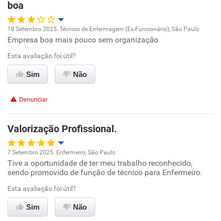
boa
18 Setembro 2025. Técnico de Enfermagem (Ex-Funcionário), São Paulo
Empresa boa mais pouco sem organização
Oportunidade de promoção
Esta avaliação foi útil?
Ambiente de trabalho
Sim
Não
Conciliação com a vida familiar
Denunciar
Benefícios
Valorização Profissional.
Recomenda esta empresa
7 Setembro 2025. Enfermeiro, São Paulo
Recomenda a diretoria
Tive a oportunidade de ter meu trabalho reconhecido,
Oportunidade de promoção
sendo promovido de função de técnico para Enfermeiro.
Ambiente de trabalho
Esta avaliação foi útil?
Sim
Não
Conciliação com a vida familiar