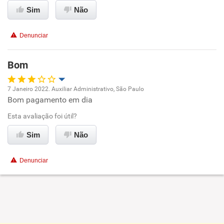
Ambiente de trabalho
Sim
Não
Conciliação com a vida familiar
Denunciar
Benefícios
Bom
Não recomenda esta empresa
7 Janeiro 2022. Auxiliar Administrativo, São Paulo
Não recomenda a diretoria
Bom pagamento em dia
Oportunidade de promoção
Esta avaliação foi útil?
Ambiente de trabalho
Sim
Não
Conciliação com a vida familiar
Denunciar
Benefícios
Recomenda esta empresa
Recomenda a diretoria