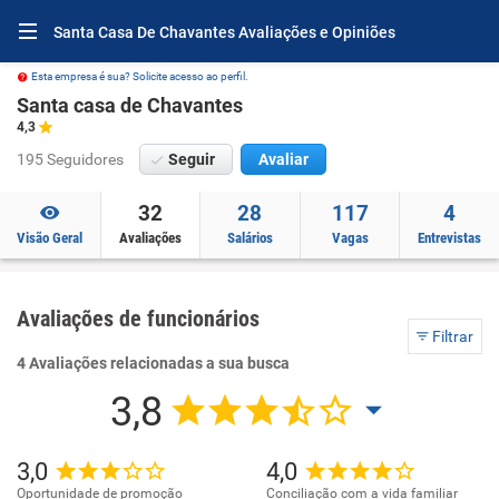
Santa Casa De Chavantes Avaliações e Opiniões
Esta empresa é sua? Solicite acesso ao perfil.
Santa casa de Chavantes
4,3
195 Seguidores
Seguir
Avaliar
32
28
117
4
Visão Geral
Avaliações
Salários
Vagas
Entrevistas
Avaliações de funcionários
Filtrar
4 Avaliações relacionadas a sua busca
3,8
3,0
4,0
Oportunidade de promoção
Conciliação com a vida familiar