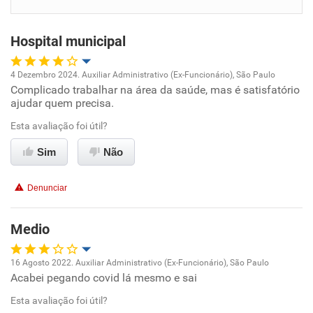
Benefícios
Hospital municipal
Recomenda esta empresa
Recomenda a diretoria
4 Dezembro 2024. Auxiliar Administrativo (Ex-Funcionário), São Paulo
Complicado trabalhar na área da saúde, mas é satisfatório
Oportunidade de promoção
ajudar quem precisa.
Ambiente de trabalho
Esta avaliação foi útil?
Sim
Não
Conciliação com a vida familiar
Denunciar
Benefícios
Medio
Não recomenda esta empresa
Não recomenda a diretoria
16 Agosto 2022. Auxiliar Administrativo (Ex-Funcionário), São Paulo
Acabei pegando covid lá mesmo e sai
Oportunidade de promoção
Esta avaliação foi útil?