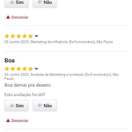
Sim
Não
Conciliação com a vida familiar
Denunciar
Benefícios
Recomenda esta empresa
20 Junho 2025. Marketing de influência (Ex-Funcionário), São Paulo
Oportunidade de promoção
Recomenda a diretoria
Boa
Ambiente de trabalho
20 Junho 2025. Analista de Marketing e conteúdo (Ex-Funcionário), São
Conciliação com a vida familiar
Paulo
Oportunidade de promoção
Boa demai pra desenv
Benefícios
Esta avaliação foi útil?
Ambiente de trabalho
Sim
Não
Recomenda esta empresa
Conciliação com a vida familiar
Recomenda a diretoria
Denunciar
Benefícios