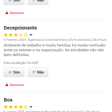
Sim
Não
Conciliação com a vida familiar
Denunciar
Benefícios
Decepcionante
Recomenda esta empresa
Recomenda a diretoria
6 Fevereiro 2025. Supervisora Comercial Interna (Ex-Funcionário), São Paulo
Ambiente de trabalho é muito familiar, há muita confusão
Oportunidade de promoção
entre os setores e na organização. As atividades não são
bem definidas.
Ambiente de trabalho
Esta avaliação foi útil?
Conciliação com a vida familiar
Sim
Não
Benefícios
Denunciar
Não recomenda esta empresa
Boa
Não recomenda a diretoria
6 Janeiro 2025. Assistente de Manutenção (Ex-Funcionário), São Paulo