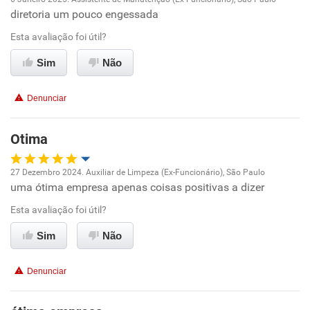
diretoria um pouco engessada
Oportunidade de promoção
Esta avaliação foi útil?
Ambiente de trabalho
Sim
Não
Conciliação com a vida familiar
Denunciar
Benefícios
Otima
Recomenda esta empresa
27 Dezembro 2024. Auxiliar de Limpeza (Ex-Funcionário), São Paulo
Não recomenda a diretoria
uma ótima empresa apenas coisas positivas a dizer
Oportunidade de promoção
Esta avaliação foi útil?
Ambiente de trabalho
Sim
Não
Conciliação com a vida familiar
Denunciar
Benefícios