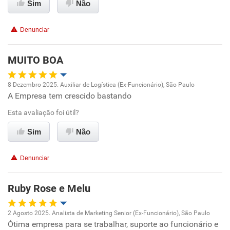
Sim
Não
Recomenda esta empresa
Denunciar
MUITO BOA
8 Dezembro 2025. Auxiliar de Logística (Ex-Funcionário), São Paulo
A Empresa tem crescido bastando
Oportunidade de promoção
Esta avaliação foi útil?
Ambiente de trabalho
Sim
Não
Conciliação com a vida familiar
Denunciar
Benefícios
Ruby Rose e Melu
Recomenda esta empresa
2 Agosto 2025. Analista de Marketing Senior (Ex-Funcionário), São Paulo
Recomenda a diretoria
Ótima empresa para se trabalhar, suporte ao funcionário e
Oportunidade de promoção