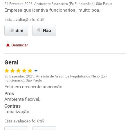
24 Fevereiro 2026. Assistente Financeiro (Ex-Funcionário), São Paulo
Empresa que icentiva funcionarios , muito boa.
Oportunidade de promoção
Esta avaliação foi útil?
Ambiente de trabalho
Sim
Não
Conciliação com a vida familiar
Denunciar
Benefícios
Geral
Recomenda esta empresa
30 Dezembro 2025. Analista de Assuntos Regulatórios Pleno (Ex-
Recomenda a diretoria
Funcionário), São Paulo
Oportunidade de promoção
Está em crescente ascensão.
Prós
Ambiente de trabalho
Ambiente flexível.
Contras
Localização
Conciliação com a vida familiar
Esta avaliação foi útil?
Benefícios