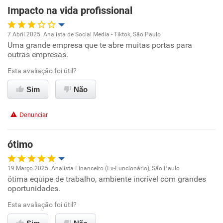
Impacto na vida profissional
Recomenda esta empresa
Recomenda a diretoria
7 Abril 2025. Analista de Social Media - Tiktok, São Paulo
Uma grande empresa que te abre muitas portas para
Oportunidade de promoção
outras empresas.
Ambiente de trabalho
Esta avaliação foi útil?
Sim
Não
Conciliação com a vida familiar
Denunciar
Benefícios
ótimo
Não recomenda esta empresa
Não recomenda a diretoria
19 Março 2025. Analista Financeiro (Ex-Funcionário), São Paulo
ótima equipe de trabalho, ambiente incrível com grandes
Oportunidade de promoção
oportunidades.
Ambiente de trabalho
Esta avaliação foi útil?