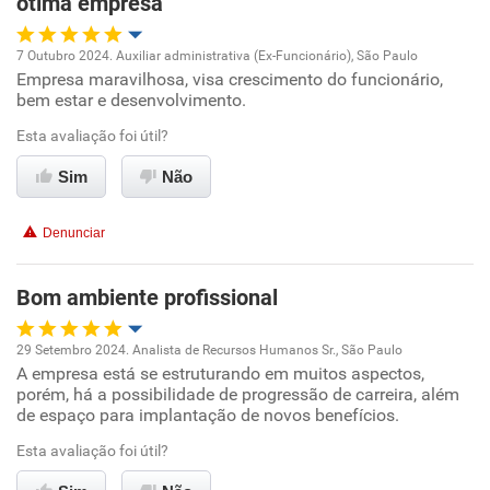
ótima empresa
Recomenda esta empresa
7 Outubro 2024. Auxiliar administrativa (Ex-Funcionário), São Paulo
Recomenda a diretoria
Empresa maravilhosa, visa crescimento do funcionário,
Oportunidade de promoção
bem estar e desenvolvimento.
Ambiente de trabalho
Esta avaliação foi útil?
Sim
Não
Conciliação com a vida familiar
Denunciar
Benefícios
Bom ambiente profissional
Recomenda esta empresa
Recomenda a diretoria
29 Setembro 2024. Analista de Recursos Humanos Sr., São Paulo
A empresa está se estruturando em muitos aspectos,
Oportunidade de promoção
porém, há a possibilidade de progressão de carreira, além
de espaço para implantação de novos benefícios.
Ambiente de trabalho
Esta avaliação foi útil?
Conciliação com a vida familiar