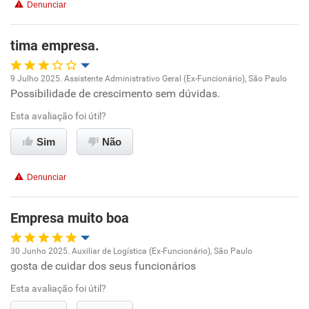
Denunciar
Não recomenda esta empresa
Não recomenda a diretoria
tima empresa.
9 Julho 2025. Assistente Administrativo Geral (Ex-Funcionário), São Paulo
Possibilidade de crescimento sem dúvidas.
Oportunidade de promoção
Esta avaliação foi útil?
Ambiente de trabalho
Sim
Não
Conciliação com a vida familiar
Denunciar
Benefícios
Empresa muito boa
Recomenda esta empresa
30 Junho 2025. Auxiliar de Logística (Ex-Funcionário), São Paulo
Recomenda a diretoria
gosta de cuidar dos seus funcionários
Oportunidade de promoção
Esta avaliação foi útil?
Ambiente de trabalho