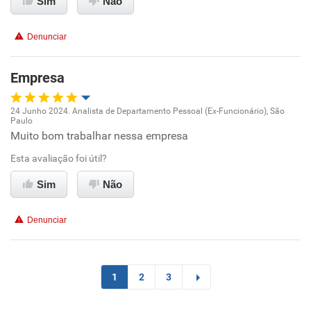
Sim
Não
Benefícios
Denunciar
Recomenda esta empresa
Empresa
Recomenda a diretoria
24 Junho 2024. Analista de Departamento Pessoal (Ex-Funcionário), São
Paulo
Oportunidade de promoção
Muito bom trabalhar nessa empresa
Esta avaliação foi útil?
Ambiente de trabalho
Sim
Não
Conciliação com a vida familiar
Denunciar
Benefícios
Recomenda esta empresa
1
2
3
Recomenda a diretoria