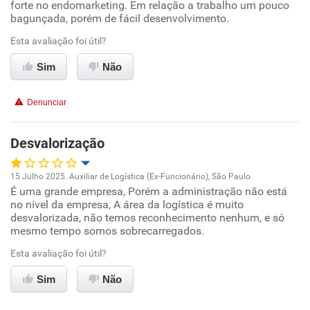
forte no endomarketing. Em relação a trabalho um pouco
bagunçada, porém de fácil desenvolvimento.
Ambiente de trabalho
Esta avaliação foi útil?
Conciliação com a vida familiar
Sim
Não
Benefícios
Denunciar
Recomenda esta empresa
Desvalorização
15 Julho 2025. Auxiliar de Logística (Ex-Funcionário), São Paulo
É uma grande empresa, Porém a administração não está
Oportunidade de promoção
no nível da empresa, A área da logística é muito
desvalorizada, não temos reconhecimento nenhum, e só
Ambiente de trabalho
mesmo tempo somos sobrecarregados.
Esta avaliação foi útil?
Conciliação com a vida familiar
Sim
Não
Benefícios