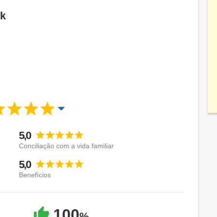
Rk
5,0
Conciliação com a vida familiar
5,0
Benefícios
100
%