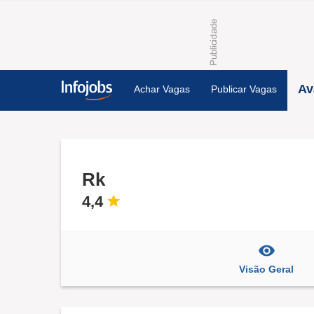
Av
Achar Vagas
Publicar Vagas
Rk
4,4
Visão Geral