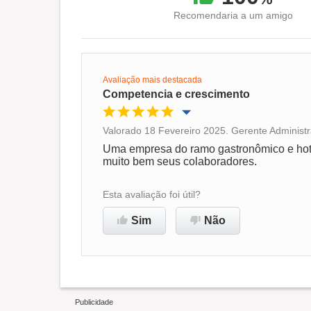
Recomendaria a um amigo
Avaliação mais destacada
Competencia e crescimento
Valorado 18 Fevereiro 2025. Gerente Administr
Oportunidade de promoção
Uma empresa do ramo gastronômico e hotel
muito bem seus colaboradores.
Ambiente de trabalho
Esta avaliação foi útil?
Recomenda esta empresa
Sim
Não