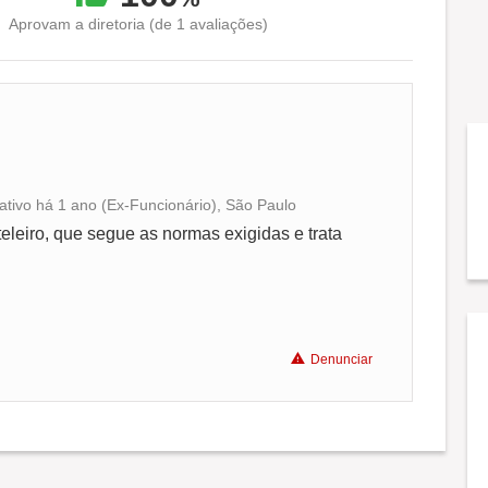
Aprovam a diretoria (de 1 avaliações)
ativo há 1 ano (Ex-Funcionário), São Paulo
Conciliação com a vida familiar
eiro, que segue as normas exigidas e trata
Benefícios
Recomenda a diretoria
Denunciar