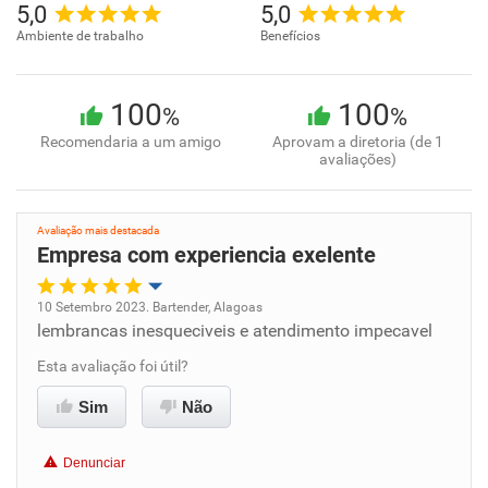
5,0
5,0
Ambiente de trabalho
Benefícios
100
100
%
%
Recomendaria a um amigo
Aprovam a diretoria (de 1
avaliações)
Avaliação mais destacada
Empresa com experiencia exelente
10 Setembro 2023. Bartender, Alagoas
lembrancas inesqueciveis e atendimento impecavel
Oportunidade de promoção
Esta avaliação foi útil?
Ambiente de trabalho
Sim
Não
Conciliação com a vida familiar
Denunciar