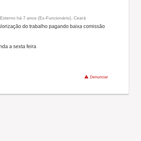
Externo há 7 anos (Ex-Funcionário), Ceará
Conciliação com a vida familiar
alorização do trabalho pagando baixa comissão
Benefícios
da a sexta feira
Não recomenda a diretoria
Denunciar