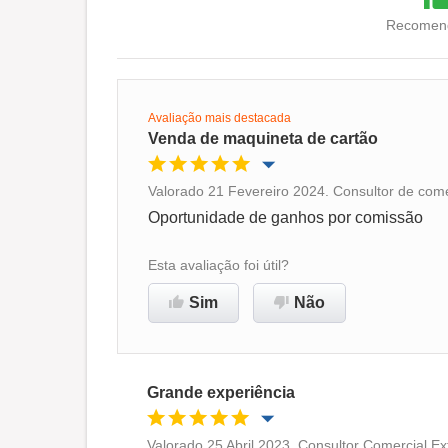
Recomend
Avaliação mais destacada
Venda de maquineta de cartão
Valorado 21 Fevereiro 2024. Consultor de come
Oportunidade de promoção
Oportunidade de ganhos por comissão
Ambiente de trabalho
Esta avaliação foi útil?
Sim
Não
Recomenda esta empresa
Grande experiência
Valorado 25 Abril 2023. Consultor Comercial E