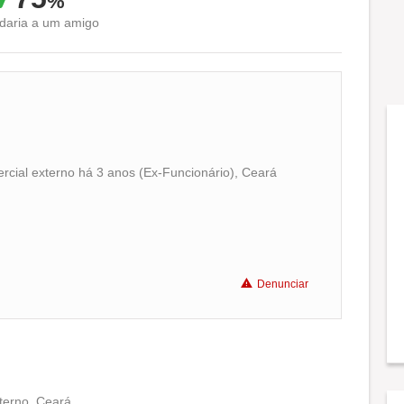
%
aria a um amigo
rcial externo há 3 anos (Ex-Funcionário), Ceará
Conciliação com a vida familiar
Benefícios
Denunciar
Não recomenda a diretoria
xterno, Ceará