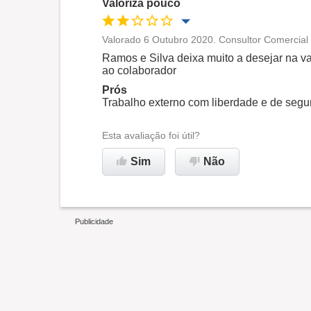
Valoriza pouco
Valorado 6 Outubro 2020. Consultor Comercial 
Oportunidade de promoção
Ramos e Silva deixa muito a desejar na v
ao colaborador
Ambiente de trabalho
Prós
Trabalho externo com liberdade e de segun
Não recomenda esta
Esta avaliação foi útil?
empresa
Sim
Não