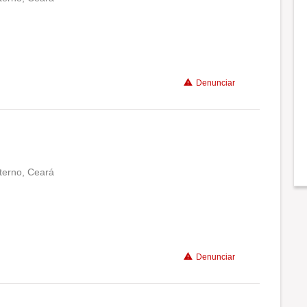
Conciliação com a vida familiar
Benefícios
Denunciar
xterno, Ceará
Conciliação com a vida familiar
Benefícios
Denunciar