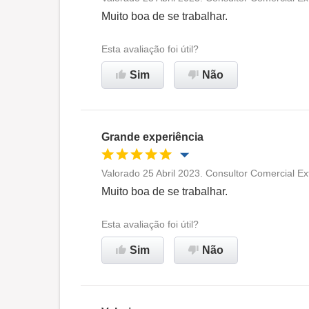
Oportunidade de promoção
Muito boa de se trabalhar.
Ambiente de trabalho
Esta avaliação foi útil?
Sim
Não
Recomenda esta empresa
Grande experiência
Valorado 25 Abril 2023. Consultor Comercial E
Oportunidade de promoção
Muito boa de se trabalhar.
Ambiente de trabalho
Esta avaliação foi útil?
Sim
Não
Recomenda esta empresa