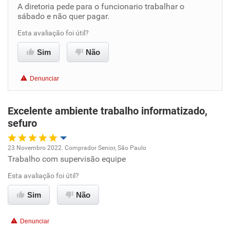
A diretoria pede para o funcionario trabalhar o
Benefícios
sábado e não quer pagar.
Esta avaliação foi útil?
Recomenda esta empresa
Sim
Não
Denunciar
Excelente ambiente trabalho informatizado,
sefuro
23 Novembro 2022. Comprador Senior, São Paulo
Trabalho com supervisão equipe
Oportunidade de promoção
Esta avaliação foi útil?
Ambiente de trabalho
Sim
Não
Conciliação com a vida familiar
Denunciar