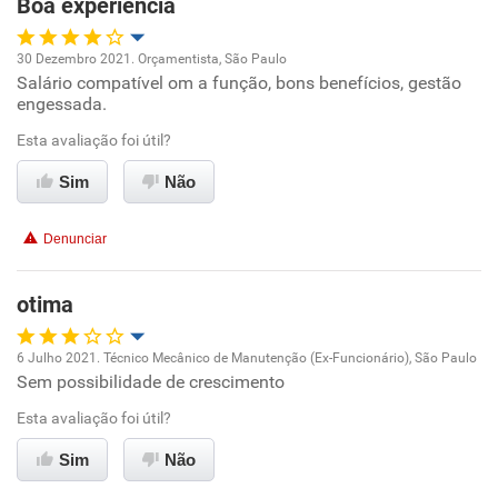
Boa experiência
Recomenda esta empresa
30 Dezembro 2021. Orçamentista, São Paulo
Salário compatível om a função, bons benefícios, gestão
Oportunidade de promoção
engessada.
Ambiente de trabalho
Esta avaliação foi útil?
Sim
Não
Conciliação com a vida familiar
Denunciar
Benefícios
otima
Recomenda esta empresa
6 Julho 2021. Técnico Mecânico de Manutenção (Ex-Funcionário), São Paulo
Sem possibilidade de crescimento
Oportunidade de promoção
Esta avaliação foi útil?
Ambiente de trabalho
Sim
Não
Conciliação com a vida familiar