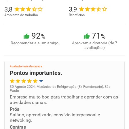
3,8
3,9
Ambiente de trabalho
Benefícios
92
71
%
%
Recomendaria a um amigo
Aprovam a diretoria (de 7
avaliações)
Avaliação mais destacada
Pontos importantes.
30 Agosto 2024. Mecânico de Refrigeração (Ex-Funcionário), São
Paulo
Oportunidade de promoção
Empresa muito boa para trabalhar e aprender com as
atividades diárias.
Ambiente de trabalho
Prós
Salário, aprendizado, convívio interpessoal e
netwoking.
Conciliação com a vida familiar
Contras