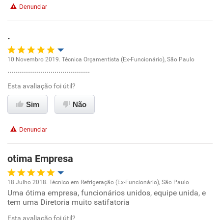
Denunciar
Benefícios
.
Recomenda esta empresa
10 Novembro 2019. Técnica Orçamentista (Ex-Funcionário), São Paulo
..........................................
Oportunidade de promoção
Esta avaliação foi útil?
Ambiente de trabalho
Sim
Não
Conciliação com a vida familiar
Denunciar
Benefícios
otima Empresa
Recomenda esta empresa
18 Julho 2018. Técnico em Refrigeração (Ex-Funcionário), São Paulo
Recomenda a diretoria
Uma ótima empresa, funcionários unidos, equipe unida, e
Oportunidade de promoção
tem uma Diretoria muito satifatoria
Ambiente de trabalho
Esta avaliação foi útil?