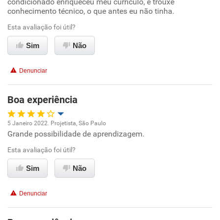
condicionado enriqueceu meu currículo, e trouxe
conhecimento técnico, o que antes eu não tinha.
Conciliação com a vida familiar
Esta avaliação foi útil?
Benefícios
Sim
Não
Recomenda esta empresa
Denunciar
Recomenda a diretoria
Boa experiência
5 Janeiro 2022. Projetista, São Paulo
Grande possibilidade de aprendizagem.
Oportunidade de promoção
Esta avaliação foi útil?
Ambiente de trabalho
Sim
Não
Conciliação com a vida familiar
Denunciar
Benefícios