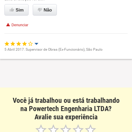
Sim
Não
Conciliação com a vida familiar
Denunciar
Benefícios
Recomenda esta empresa
5 Abril 2017. Supervisor de Obras (Ex-Funcionário), São Paulo
Recomenda a diretoria
Oportunidade de promoção
Ambiente de trabalho
Conciliação com a vida familiar
Você já trabalhou ou está trabalhando
Benefícios
na Powertech Engenharia LTDA?
Avalie sua experiência
Recomenda esta empresa