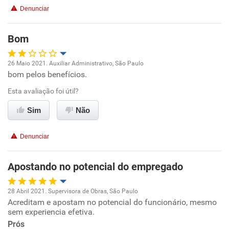
Denunciar
Benefícios
Bom
Recomenda esta empresa
26 Maio 2021. Auxiliar Administrativo, São Paulo
Não recomenda a diretoria
bom pelos benefícios.
Oportunidade de promoção
Esta avaliação foi útil?
Ambiente de trabalho
Sim
Não
Conciliação com a vida familiar
Denunciar
Benefícios
Apostando no potencial do empregado
Não recomenda esta empresa
28 Abril 2021. Supervisora de Obras, São Paulo
Não recomenda a diretoria
Acreditam e apostam no potencial do funcionário, mesmo
Oportunidade de promoção
sem experiencia efetiva.
Prós
Ambiente de trabalho