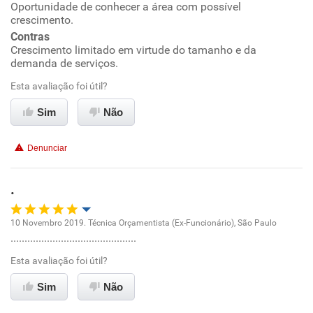
Oportunidade de conhecer a área com possível
crescimento.
Conciliação com a vida familiar
Contras
Crescimento limitado em virtude do tamanho e da
demanda de serviços.
Benefícios
Esta avaliação foi útil?
Recomenda esta empresa
Sim
Não
Recomenda a diretoria
Denunciar
.
10 Novembro 2019. Técnica Orçamentista (Ex-Funcionário), São Paulo
.............................................
Oportunidade de promoção
Esta avaliação foi útil?
Ambiente de trabalho
Sim
Não
Conciliação com a vida familiar