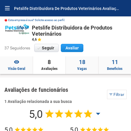
Petslife Distribuidora De Produtos Veterinários Avaliações e Opiniões
Esta empresa é sua? Solicite acesso ao perfil.
Petslife Distribuidora de Produtos
Veterinários
4,6
37 Seguidores
Seguir
Avaliar
8
18
11
Visão Geral
Avaliações
Vagas
Beneficios
Avaliações de funcionários
Filtrar
1 Avaliação relacionada a sua busca
5,0
5,0
5,0