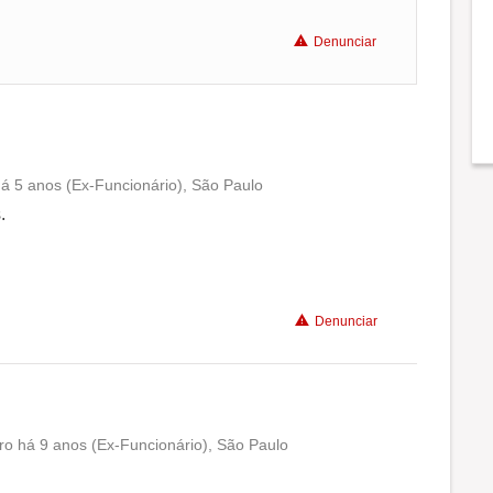
Denunciar
há 5 anos (Ex-Funcionário), São Paulo
Conciliação com a vida familiar
.
Benefícios
Denunciar
Recomenda a diretoria
ro há 9 anos (Ex-Funcionário), São Paulo
Conciliação com a vida familiar