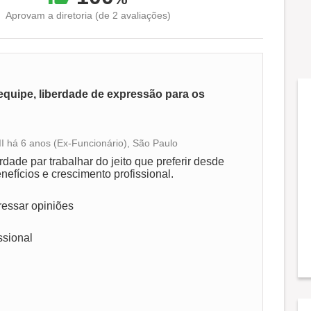
Aprovam a diretoria (de 2 avaliações)
quipe, liberdade de expressão para os
II há 6 anos (Ex-Funcionário), São Paulo
Conciliação com a vida familiar
rdade par trabalhar do jeito que preferir desde
nefícios e crescimento profissional.
Benefícios
ressar opiniões
Recomenda a diretoria
ssional