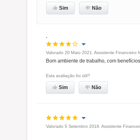
Sim
Não
.
Valorado 20 Maio 2021. Assistente Financeiro 
Oportunidade de promoção
Bom ambiente de trabalho, com benefícios
Ambiente de trabalho
Esta avaliação foi útil?
Sim
Não
Recomenda esta empresa
Valorado 5 Setembro 2018. Assistente Financei
Oportunidade de promoção