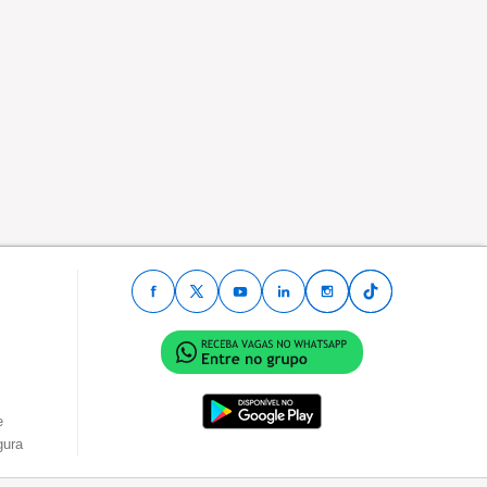
e
gura