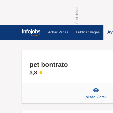
Av
Achar Vagas
Publicar Vagas
pet bontrato
3,8
Visão Geral