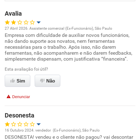
Benefícios
Avalia
Recomenda esta empresa
27 Abril 2026. Assistente comercial (Ex-Funcionário), São Paulo
Empresa com dificuldade de auxiliar novos funcionários,
Oportunidade de promoção
não dando suporte aos novatos, nem ferramentas
necessárias para o trabalho. Após isso, não darem
Ambiente de trabalho
ferramentas, não acompanharem e não darem feedbacks,
simplesmente dispensam, com justificativa “financeira”.
Conciliação com a vida familiar
Esta avaliação foi útil?
Sim
Não
Benefícios
Denunciar
Não recomenda esta empresa
Não recomenda a diretoria
Desonesta
16 Outubro 2024. vendedor (Ex-Funcionário), São Paulo
DESONESTA! vendeu e o cliente não pagou? vai descontar
Oportunidade de promoção