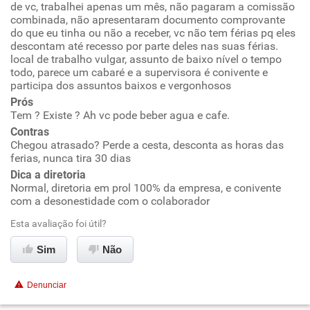
de vc, trabalhei apenas um mês, não pagaram a comissão
combinada, não apresentaram documento comprovante
Ambiente de trabalho
do que eu tinha ou não a receber, vc não tem férias pq eles
descontam até recesso por parte deles nas suas férias.
local de trabalho vulgar, assunto de baixo nível o tempo
Conciliação com a vida familiar
todo, parece um cabaré e a supervisora é conivente e
participa dos assuntos baixos e vergonhosos
Benefícios
Prós
Tem ? Existe ? Ah vc pode beber agua e cafe.
Contras
Não recomenda esta empresa
Chegou atrasado? Perde a cesta, desconta as horas das
Não recomenda a diretoria
ferias, nunca tira 30 dias
Dica a diretoria
Normal, diretoria em prol 100% da empresa, e conivente
com a desonestidade com o colaborador
Esta avaliação foi útil?
Sim
Não
Denunciar