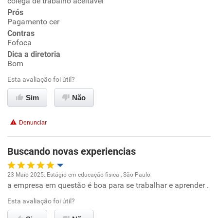
colega de trabalho aceitavel
Prós
Ambiente de trabalho
Pagamento cer
Contras
Fofoca
Conciliação com a vida familiar
Dica a diretoria
Bom
Benefícios
Esta avaliação foi útil?
Recomenda esta empresa
Sim
Não
Recomenda a diretoria
Denunciar
Buscando novas experiencias
23 Maio 2025. Estágio em educação fisica , São Paulo
a empresa em questão é boa para se trabalhar e aprender .
Oportunidade de promoção
Esta avaliação foi útil?
Ambiente de trabalho