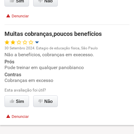
Sim
Não
Conciliação com a vida familiar
Denunciar
Benefícios
Muitas cobranças,poucos benefícios
Recomenda esta empresa
30 Setembro 2024. Estagio de educação física, São Paulo
Recomenda a diretoria
Não a benefícios, cobranças em execesso.
Oportunidade de promoção
Prós
Pode treinar em qualquer panobianco
Ambiente de trabalho
Contras
Cobranças em excesso
Conciliação com a vida familiar
Esta avaliação foi útil?
Benefícios
Sim
Não
Não recomenda esta empresa
Denunciar
Não recomenda a diretoria