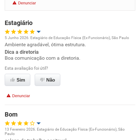
Denunciar
Benefícios
Estagiário
Recomenda esta empresa
Recomenda a diretoria
5 Junho 2026. Estagiário de Educação Física (Ex-Funcionário), São Paulo
Ambiente agradável, ótima estrutura.
Oportunidade de promoção
Dica a diretoria
Boa comunicação com a diretoria.
Ambiente de trabalho
Esta avaliação foi útil?
Conciliação com a vida familiar
Sim
Não
Benefícios
Denunciar
Recomenda esta empresa
Bom
Recomenda a diretoria
13 Fevereiro 2026. Estagiário de Educação Física (Ex-Funcionário), São
Paulo
Oportunidade de promoção