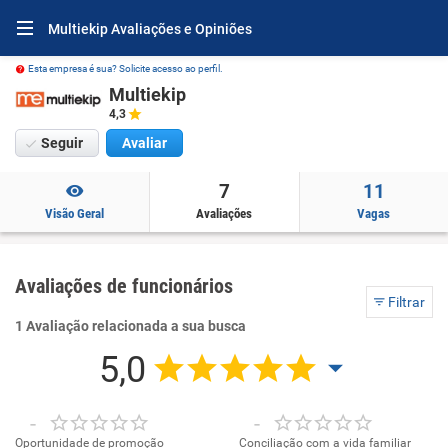
Multiekip Avaliações e Opiniões
Esta empresa é sua? Solicite acesso ao perfil.
Multiekip
4,3
Seguir
Avaliar
7
11
Visão Geral
Avaliações
Vagas
Avaliações de funcionários
Filtrar
1 Avaliação relacionada a sua busca
5,0
-
-
Oportunidade de promoção
Conciliação com a vida familiar