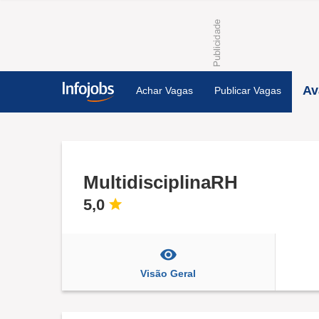
Av
Achar Vagas
Publicar Vagas
MultidisciplinaRH
5,0
Visão Geral