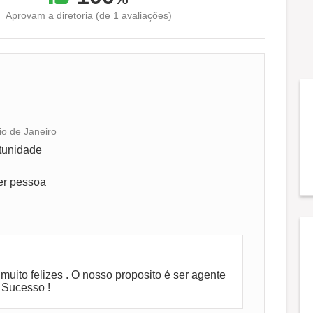
Aprovam a diretoria (de 1 avaliações)
io de Janeiro
Conciliação com a vida familiar
rtunidade
Benefícios
er pessoa
Recomenda a diretoria
ito felizes . O nosso proposito é ser agente
 Sucesso !