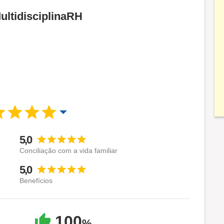
ultidisciplinaRH
5,0
Conciliação com a vida familiar
5,0
Benefícios
100
%