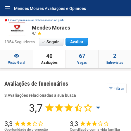
Mendes Moraes Avaliações e Opiniões
Esta empresa é sua? Solicite acesso ao perfil.
Mendes Moraes
4,1
1354 Seguidores
Seguir
Avaliar
40
67
2
Visão Geral
Avaliações
Vagas
Entrevistas
Avaliações de funcionários
Filtrar
3 Avaliações relacionadas a sua busca
3,7
3,3
3,3
Oportunidade de promoção
Conciliação com a vida familiar