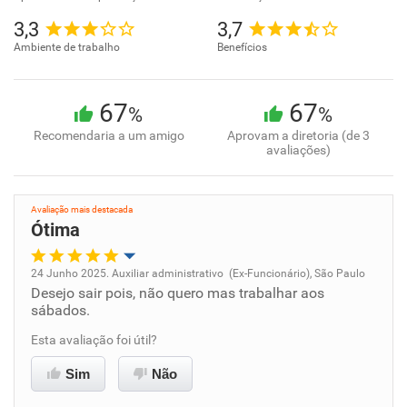
3,3
3,7
Ambiente de trabalho
Benefícios
67
67
%
%
Recomendaria a um amigo
Aprovam a diretoria (de 3
avaliações)
Avaliação mais destacada
Ótima
24 Junho 2025. Auxiliar administrativo (Ex-Funcionário), São Paulo
Desejo sair pois, não quero mas trabalhar aos
Oportunidade de promoção
sábados.
Ambiente de trabalho
Esta avaliação foi útil?
Sim
Não
Conciliação com a vida familiar