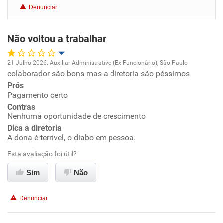
Denunciar
Benefícios
Não voltou a trabalhar
Recomenda esta empresa
Recomenda a diretoria
21 Julho 2026. Auxiliar Administrativo (Ex-Funcionário), São Paulo
colaborador são bons mas a diretoria são péssimos
Oportunidade de promoção
Prós
Pagamento certo
Ambiente de trabalho
Contras
Nenhuma oportunidade de crescimento
Conciliação com a vida familiar
Dica a diretoria
A dona é terrível, o diabo em pessoa.
Benefícios
Esta avaliação foi útil?
Sim
Não
Não recomenda esta empresa
Não recomenda a diretoria
Denunciar