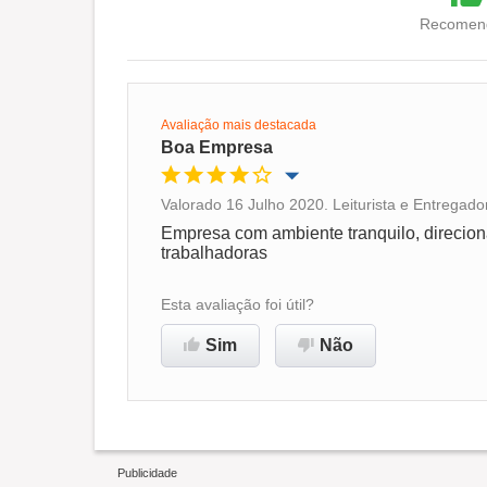
Recomend
Avaliação mais destacada
Boa Empresa
Valorado 16 Julho 2020. Leiturista e Entregado
Oportunidade de promoção
Empresa com ambiente tranquilo, direciona
trabalhadoras
Ambiente de trabalho
Esta avaliação foi útil?
Recomenda esta empresa
Sim
Não