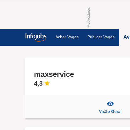
Av
Achar Vagas
Publicar Vagas
maxservice
4,3
Visão Geral