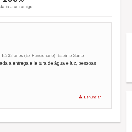
aria a um amigo
r há 33 anos (Ex-Funcionário), Espírito Santo
Conciliação com a vida familiar
da a entrega e leitura de água e luz, pessoas
Benefícios
Denunciar