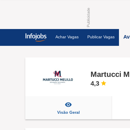
Av
Achar Vagas
Publicar Vagas
Martucci M
4,3
Visão Geral