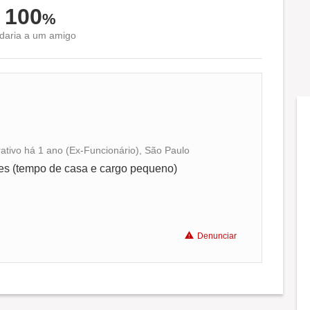
100
%
aria a um amigo
rativo há 1 ano (Ex-Funcionário), São Paulo
Conciliação com a vida familiar
es (tempo de casa e cargo pequeno)
Benefícios
Denunciar
Não recomenda a diretoria