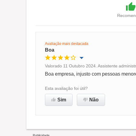
Recomend
Avaliação mais destacada
Boa
Valorado 11 Outubro 2024. Assistente administ
Oportunidade de promoção
Boa empresa, injusto com pessoas menor
Ambiente de trabalho
Esta avaliação foi útil?
Sim
Não
Recomenda esta empresa