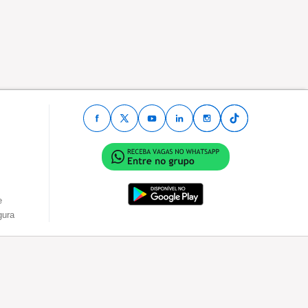
e
gura