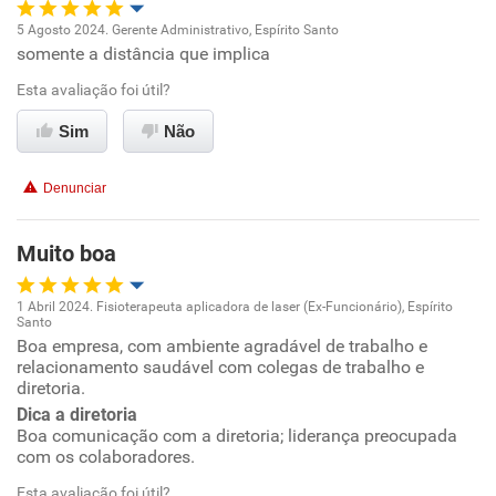
Recomenda a diretoria
5 Agosto 2024. Gerente Administrativo, Espírito Santo
somente a distância que implica
Oportunidade de promoção
Esta avaliação foi útil?
Ambiente de trabalho
Sim
Não
Conciliação com a vida familiar
Denunciar
Benefícios
Muito boa
Recomenda esta empresa
1 Abril 2024. Fisioterapeuta aplicadora de laser (Ex-Funcionário), Espírito
Santo
Oportunidade de promoção
Boa empresa, com ambiente agradável de trabalho e
relacionamento saudável com colegas de trabalho e
diretoria.
Ambiente de trabalho
Dica a diretoria
Boa comunicação com a diretoria; liderança preocupada
Conciliação com a vida familiar
com os colaboradores.
Esta avaliação foi útil?