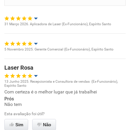
Benefícios
Recomenda esta empresa
31 Março 2026. Aplicadora de Laser (Ex-Funcionário), Espírito Santo
Oportunidade de promoção
Recomenda a diretoria
Ambiente de trabalho
5 Novembro 2025. Gerente Comercial (Ex-Funcionário), Espírito Santo
Oportunidade de promoção
Conciliação com a vida familiar
Laser Rosa
Ambiente de trabalho
Benefícios
13 Junho 2025. Recepcionista e Consultora de vendas (Ex-Funcionário),
Conciliação com a vida familiar
Espírito Santo
Oportunidade de promoção
Recomenda esta empresa
Com certeza é o melhor lugar que já trabalhei
Recomenda a diretoria
Prós
Benefícios
Ambiente de trabalho
Não tem
Esta avaliação foi útil?
Recomenda esta empresa
Conciliação com a vida familiar
Sim
Não