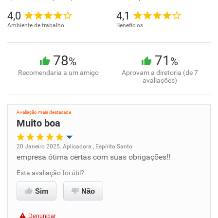
4,0
4,1
Ambiente de trabalho
Benefícios
78
71
%
%
Recomendaria a um amigo
Aprovam a diretoria (de 7
avaliações)
Avaliação mais destacada
Muito boa
20 Janeiro 2025. Aplicadora , Espírito Santo
empresa ótima certas com suas obrigações!!
Oportunidade de promoção
Esta avaliação foi útil?
Ambiente de trabalho
Sim
Não
Conciliação com a vida familiar
Denunciar