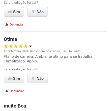
Benefícios
Esta avaliação foi útil?
Sim
Não
Não recomenda esta empresa
Não recomenda a diretoria
Denunciar
Otima
10 Setembro 2024. Consultora de Vendas , Espírito Santo
Plano de carreira. Ambiente ótimo para se trabalhar.
Oportunidade de promoção
Climatizado. Apoio.
Ambiente de trabalho
Esta avaliação foi útil?
Sim
Não
Conciliação com a vida familiar
Denunciar
Benefícios
muito Boa
Recomenda esta empresa