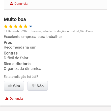
Denunciar
Benefícios
Muito boa
Recomenda esta empresa
Recomenda a diretoria
31 Dezembro 2025. Encarregado de Produção Industrial, São Paulo
Excelente empresa para trsbalhar
Oportunidade de promoção
Prós
Recomendaria sim
Ambiente de trabalho
Contras
Difícil de falar
Conciliação com a vida familiar
Dica a diretoria
Organizada dinamica
Benefícios
Esta avaliação foi útil?
Sim
Não
Recomenda esta empresa
Recomenda a diretoria
Denunciar