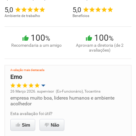
5,0
5,0
Ambiente de trabalho
Benefícios
100
100
%
%
Recomendaria a um amigo
Aprovam a diretoria (de 2
avaliações)
Avaliação mais destacada
Emo
26 Março 2026. supervisor (Ex-Funcionário), Tocantins
empresa muito boa, lideres humanos e ambiente
Oportunidade de promoção
acolhedor
Ambiente de trabalho
Esta avaliação foi útil?
Sim
Não
Conciliação com a vida familiar