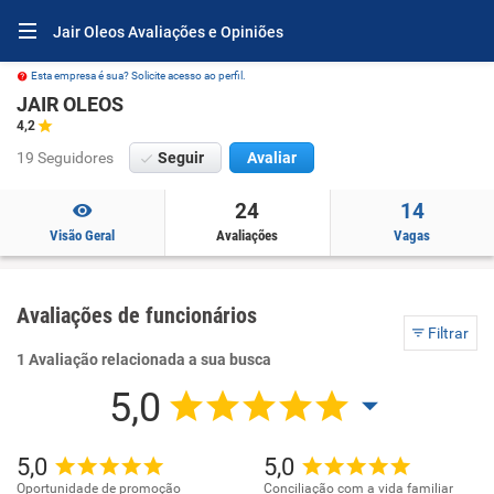
Jair Oleos Avaliações e Opiniões
Esta empresa é sua? Solicite acesso ao perfil.
JAIR OLEOS
4,2
19 Seguidores
Seguir
Avaliar
24
14
Visão Geral
Avaliações
Vagas
Avaliações de funcionários
Filtrar
1 Avaliação relacionada a sua busca
5,0
5,0
5,0
Oportunidade de promoção
Conciliação com a vida familiar