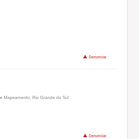
Denunciar
a e Mapeamento, Rio Grande do Sul
Conciliação com a vida familiar
Benefícios
Denunciar
Não recomenda a diretoria