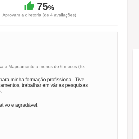
75
%
Aprovam a diretoria (de 4 avaliações)
isa e Mapeamento a menos de 6 meses (Ex-
Conciliação com a vida familiar
 para minha formação profissional. Tive
inamentos, trabalhar em várias pesquisas
Benefícios
.
ativo e agradável.
Recomenda a diretoria