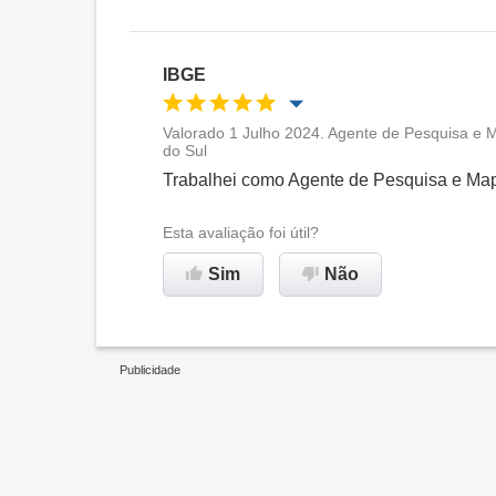
IBGE
Valorado 1 Julho 2024. Agente de Pesquisa e 
do Sul
Oportunidade de promoção
Trabalhei como Agente de Pesquisa e Ma
Ambiente de trabalho
Esta avaliação foi útil?
Sim
Não
Recomenda esta empresa