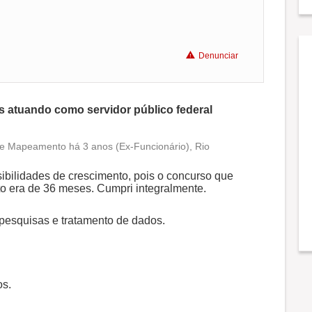
Denunciar
os atuando como servidor público federal
e Mapeamento há 3 anos (Ex-Funcionário), Rio
Conciliação com a vida familiar
ibilidades de crescimento, pois o concurso que
to era de 36 meses. Cumpri integralmente.
Benefícios
pesquisas e tratamento de dados.
Recomenda a diretoria
os.