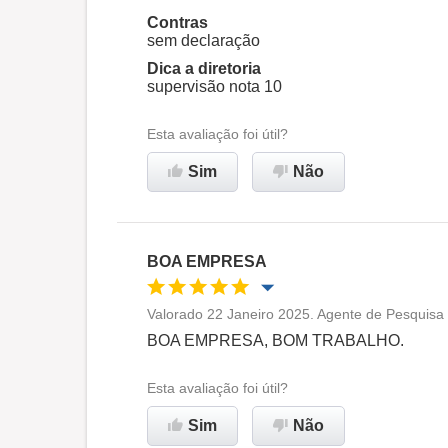
Contras
sem declaração
Recomenda esta empresa
Dica a diretoria
supervisão nota 10
Esta avaliação foi útil?
Sim
Não
BOA EMPRESA
Valorado 22 Janeiro 2025. Agente de Pesquis
Oportunidade de promoção
BOA EMPRESA, BOM TRABALHO.
Ambiente de trabalho
Esta avaliação foi útil?
Sim
Não
Recomenda esta empresa