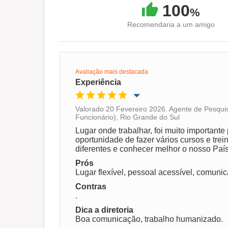
100
%
Recomendaria a um amigo
Avaliação mais destacada
Experiência
Valorado 20 Fevereiro 2026. Agente de Pesqu
Funcionário), Rio Grande do Sul
Oportunidade de promoção
Lugar onde trabalhar, foi muito importante
oportunidade de fazer vários cursos e tre
Ambiente de trabalho
diferentes e conhecer melhor o nosso País
Prós
Lugar flexível, pessoal acessível, comunic
Recomenda esta empresa
Contras
.
Dica a diretoria
Boa comunicação, trabalho humanizado.