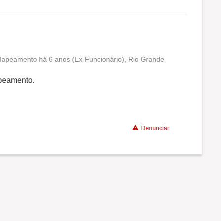
Mapeamento há 6 anos (Ex-Funcionário), Rio Grande
Conciliação com a vida familiar
peamento.
Benefícios
Denunciar