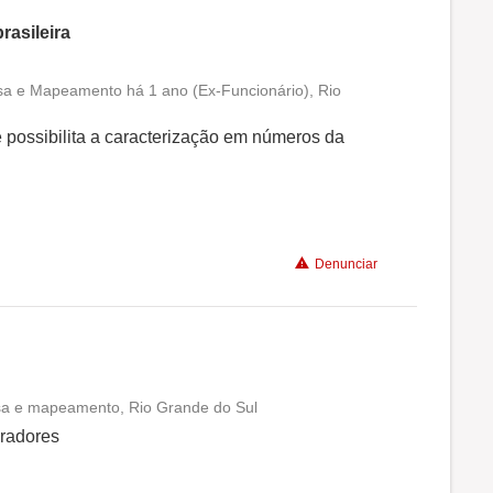
rasileira
sa e Mapeamento há 1 ano (Ex-Funcionário), Rio
Conciliação com a vida familiar
e possibilita a caracterização em números da
Benefícios
Denunciar
isa e mapeamento, Rio Grande do Sul
Conciliação com a vida familiar
oradores
Benefícios