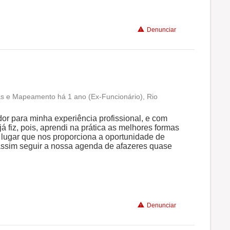
Denunciar
s e Mapeamento há 1 ano (Ex-Funcionário), Rio
Conciliação com a vida familiar
or para minha experiência profissional, e com
já fiz, pois, aprendi na prática as melhores formas
Benefícios
lugar que nos proporciona a oportunidade de
assim seguir a nossa agenda de afazeres quase
Recomenda a diretoria
Denunciar