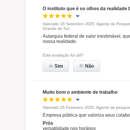
O instituto que é os olhos da realidade b
Valorado 18 Setembro 2025. Agente de Pesqui
Grande do Sul
Oportunidade de promoção
Autarquia federal de valor inestimável, qu
nossa realidade.
Ambiente de trabalho
Esta avaliação foi útil?
Recomenda esta empresa
Sim
Não
Muito bom o ambiente de trabalho
Valorado 25 Fevereiro 2025. Agente de pesqu
Oportunidade de promoção
Empresa pública que valoriza seus colab
Prós
Ambiente de trabalho
versatilidade nos horários