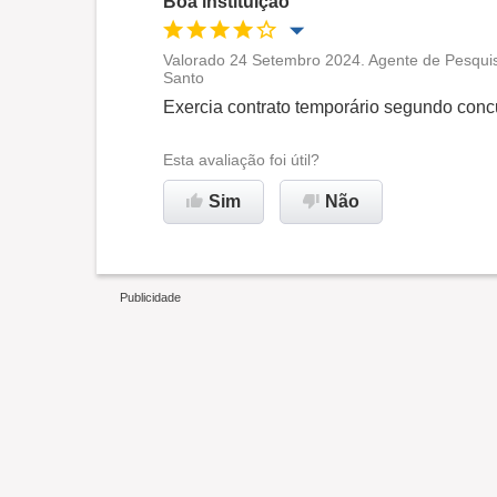
Boa instituição
Valorado 24 Setembro 2024. Agente de Pesquis
Santo
Oportunidade de promoção
Exercia contrato temporário segundo conc
Ambiente de trabalho
Esta avaliação foi útil?
Sim
Não
Recomenda esta empresa