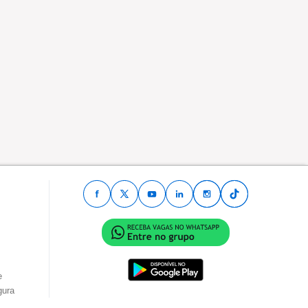
e
gura