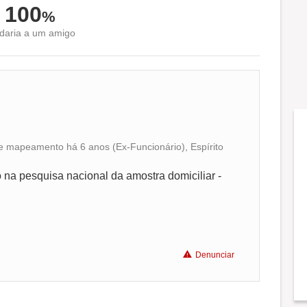
100
%
aria a um amigo
e mapeamento há 6 anos (Ex-Funcionário), Espírito
Conciliação com a vida familiar
na pesquisa nacional da amostra domiciliar -
Benefícios
Não recomenda a diretoria
Denunciar