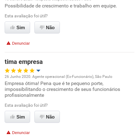
Possibilidade de crescimento e trabalho em equipe.
Oportunidade de promoção
Esta avaliação foi útil?
Ambiente de trabalho
Sim
Não
Conciliação com a vida familiar
Denunciar
Benefícios
tima empresa
Recomenda esta empresa
26 Junho 2020. Agente operacional (Ex-Funcionário), São Paulo
Recomenda a diretoria
Empresa ótima! Pena que é te pequeno porte,
Oportunidade de promoção
impossibilitando o crescimento de seus funcionários
profissionalmente
Ambiente de trabalho
Esta avaliação foi útil?
Conciliação com a vida familiar
Sim
Não
Benefícios
Denunciar