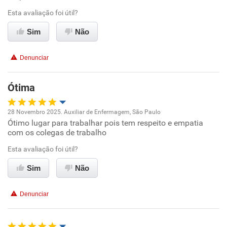
Esta avaliação foi útil?
Ambiente de trabalho
Sim
Não
Conciliação com a vida familiar
Denunciar
Benefícios
Ótima
Recomenda esta empresa
28 Novembro 2025. Auxiliar de Enfermagem, São Paulo
Recomenda a diretoria
Ótimo lugar para trabalhar pois tem respeito e empatia
Oportunidade de promoção
com os colegas de trabalho
Ambiente de trabalho
Esta avaliação foi útil?
Sim
Não
Conciliação com a vida familiar
Denunciar
Benefícios
Recomenda esta empresa