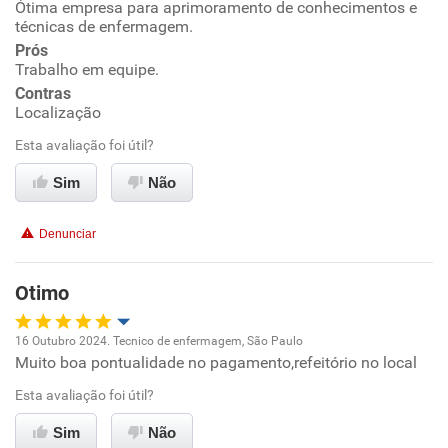
Ótima empresa para aprimoramento de conhecimentos e
Oportunidade de promoção
técnicas de enfermagem.
Prós
Ambiente de trabalho
Trabalho em equipe.
Contras
Conciliação com a vida familiar
Localização
Esta avaliação foi útil?
Benefícios
Sim
Não
Recomenda esta empresa
Denunciar
Recomenda a diretoria
Otimo
16 Outubro 2024. Tecnico de enfermagem, São Paulo
Muito boa pontualidade no pagamento,refeitório no local
Oportunidade de promoção
Esta avaliação foi útil?
Ambiente de trabalho
Sim
Não