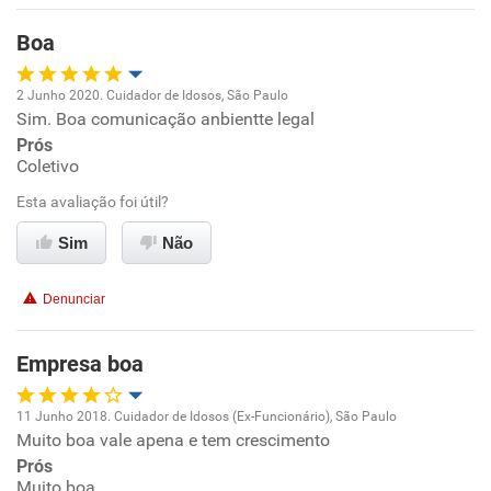
Recomenda esta empresa
Boa
2 Junho 2020. Cuidador de Idosos, São Paulo
Sim. Boa comunicação anbientte legal
Oportunidade de promoção
Prós
Coletivo
Ambiente de trabalho
Esta avaliação foi útil?
Conciliação com a vida familiar
Sim
Não
Benefícios
Denunciar
Recomenda esta empresa
Empresa boa
11 Junho 2018. Cuidador de Idosos (Ex-Funcionário), São Paulo
Muito boa vale apena e tem crescimento
Oportunidade de promoção
Prós
Muito boa