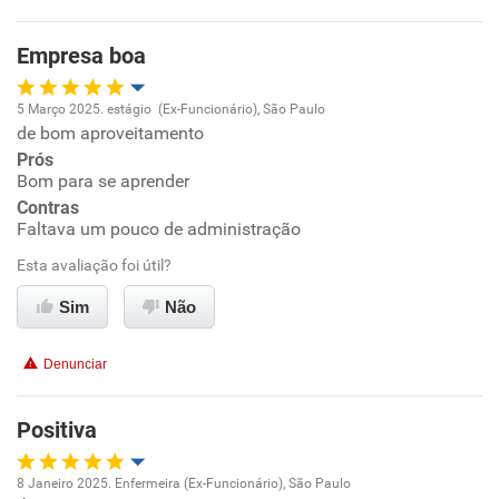
Empresa boa
5 Março 2025. estágio (Ex-Funcionário), São Paulo
de bom aproveitamento
Oportunidade de promoção
Prós
Bom para se aprender
Ambiente de trabalho
Contras
Faltava um pouco de administração
Conciliação com a vida familiar
Esta avaliação foi útil?
Benefícios
Sim
Não
Recomenda esta empresa
Denunciar
Recomenda a diretoria
Positiva
8 Janeiro 2025. Enfermeira (Ex-Funcionário), São Paulo