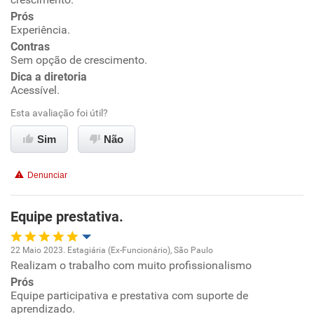
Prós
Ambiente de trabalho
Experiência.
Contras
Conciliação com a vida familiar
Sem opção de crescimento.
Dica a diretoria
Acessível.
Benefícios
Esta avaliação foi útil?
Recomenda esta empresa
Sim
Não
Recomenda a diretoria
Denunciar
Equipe prestativa.
22 Maio 2023. Estagiária (Ex-Funcionário), São Paulo
Realizam o trabalho com muito profissionalismo
Oportunidade de promoção
Prós
Equipe participativa e prestativa com suporte de
Ambiente de trabalho
aprendizado.