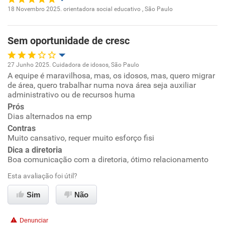
18 Novembro 2025. orientadora social educativo , São Paulo
Recomenda a diretoria
Oportunidade de promoção
Sem oportunidade de cresc
Ambiente de trabalho
27 Junho 2025. Cuidadora de idosos, São Paulo
Conciliação com a vida familiar
A equipe é maravilhosa, mas, os idosos, mas, quero migrar
Oportunidade de promoção
de área, quero trabalhar numa nova área seja auxiliar
administrativo ou de recursos huma
Benefícios
Ambiente de trabalho
Prós
Dias alternados na emp
Recomenda esta empresa
Conciliação com a vida familiar
Contras
Não recomenda a diretoria
Muito cansativo, requer muito esforço fisi
Dica a diretoria
Benefícios
Boa comunicação com a diretoria, ótimo relacionamento
Esta avaliação foi útil?
Recomenda esta empresa
Recomenda a diretoria
Sim
Não
Denunciar