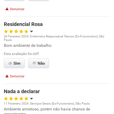
Conciliação com a vida familiar
Denunciar
Benefícios
Residencial Rosa
Recomenda esta empresa
26 Fevereiro 2024. Enfermeiro Responsável Técnico (Ex-Funcionário), São
Recomenda a diretoria
Paulo
Oportunidade de promoção
Bom ambiente de trabalho
Esta avaliação foi útil?
Ambiente de trabalho
Sim
Não
Conciliação com a vida familiar
Denunciar
Benefícios
Nada a declarar
Recomenda esta empresa
11 Fevereiro 2024. Serviços Gerais (Ex-Funcionário), São Paulo
Ambiente amistoso, porém não havia chance de
Oportunidade de promoção
crescimento.