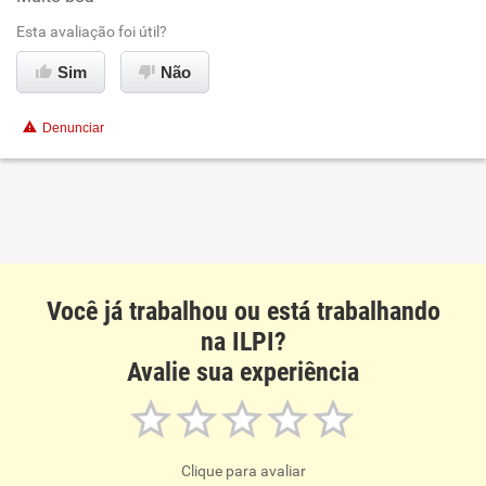
Ambiente de trabalho
Esta avaliação foi útil?
Conciliação com a vida familiar
Sim
Não
Benefícios
Denunciar
Recomenda esta empresa
Recomenda a diretoria
Você já trabalhou ou está trabalhando
na ILPI?
Avalie sua experiência
Clique para avaliar