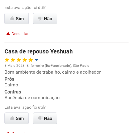
Esta avaliação foi útil?
Conciliação com a vida familiar
Sim
Não
Benefícios
Denunciar
Recomenda esta empresa
Recomenda a diretoria
Casa de repouso Yeshuah
8 Maio 2023. Enfermeiro (Ex-Funcionário), São Paulo
Bom ambiente de trabalho, calmo e acolhedor
Oportunidade de promoção
Prós
Calmo
Ambiente de trabalho
Contras
Ausência de comunicação
Conciliação com a vida familiar
Esta avaliação foi útil?
Benefícios
Sim
Não
Recomenda esta empresa