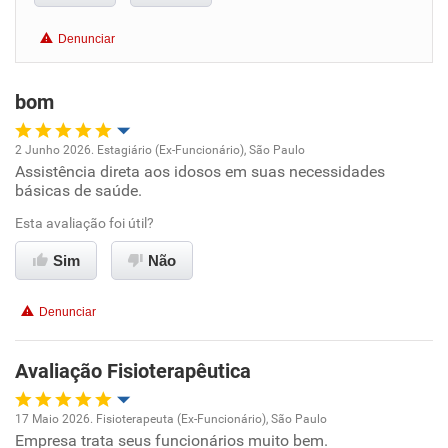
Benefícios
Denunciar
Recomenda esta empresa
bom
Recomenda a diretoria
2 Junho 2026. Estagiário (Ex-Funcionário), São Paulo
Assistência direta aos idosos em suas necessidades
Oportunidade de promoção
básicas de saúde.
Ambiente de trabalho
Esta avaliação foi útil?
Sim
Não
Conciliação com a vida familiar
Denunciar
Benefícios
Avaliação Fisioterapêutica
Recomenda esta empresa
Recomenda a diretoria
17 Maio 2026. Fisioterapeuta (Ex-Funcionário), São Paulo
Empresa trata seus funcionários muito bem.
Oportunidade de promoção