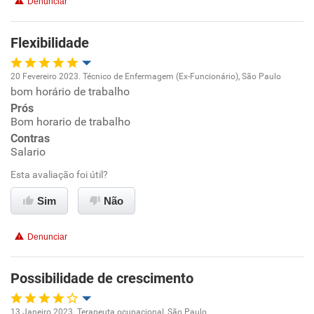
Denunciar
Recomenda a diretoria
Flexibilidade
20 Fevereiro 2023. Técnico de Enfermagem (Ex-Funcionário), São Paulo
bom horário de trabalho
Oportunidade de promoção
Prós
Bom horario de trabalho
Ambiente de trabalho
Contras
Salario
Conciliação com a vida familiar
Esta avaliação foi útil?
Benefícios
Sim
Não
Recomenda esta empresa
Denunciar
Recomenda a diretoria
Possibilidade de crescimento
13 Janeiro 2023. Terapeuta ocupacional, São Paulo