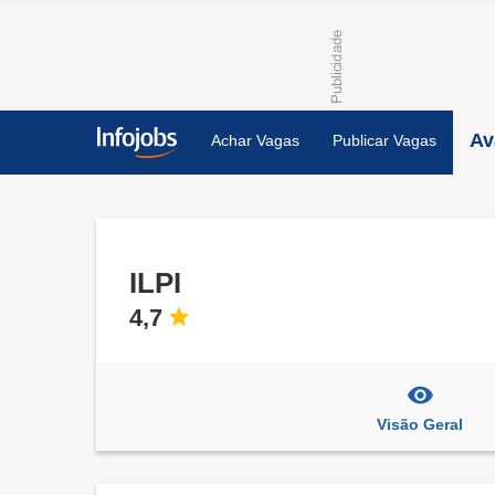
Av
Achar Vagas
Publicar Vagas
ILPI
4,7
Visão Geral