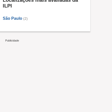
Localizações mais avaliadas da
ILPI
São Paulo
(2)