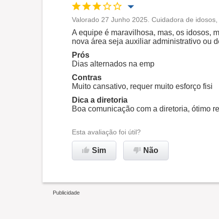
Valorado 27 Junho 2025. Cuidadora de idosos,
Oportunidade de promoção
A equipe é maravilhosa, mas, os idosos, m
nova área seja auxiliar administrativo ou
Ambiente de trabalho
Prós
Dias alternados na emp
Contras
Recomenda esta empresa
Muito cansativo, requer muito esforço fisi
Dica a diretoria
Boa comunicação com a diretoria, ótimo r
Esta avaliação foi útil?
Sim
Não