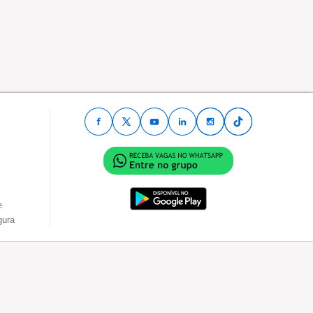
e
gura