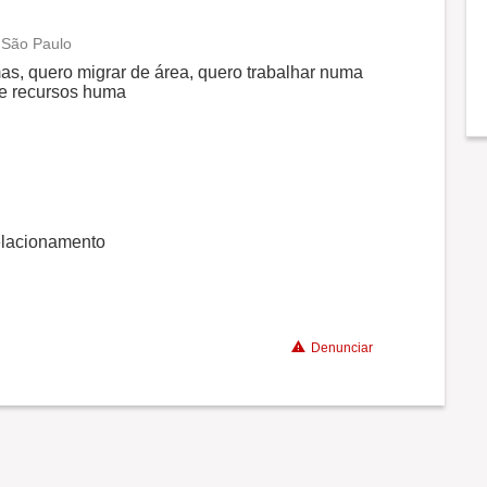
 São Paulo
Conciliação com a vida familiar
as, quero migrar de área, quero trabalhar numa
 de recursos huma
Benefícios
Recomenda a diretoria
elacionamento
Denunciar