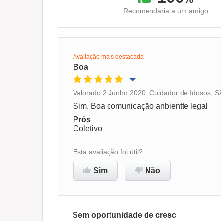
Recomendaria a um amigo
Avaliação mais destacada
Boa
Valorado 2 Junho 2020. Cuidador de Idosos, S
Oportunidade de promoção
Sim. Boa comunicação anbientte legal
Prós
Ambiente de trabalho
Coletivo
Esta avaliação foi útil?
Recomenda esta empresa
Sim
Não
Sem oportunidade de cresc