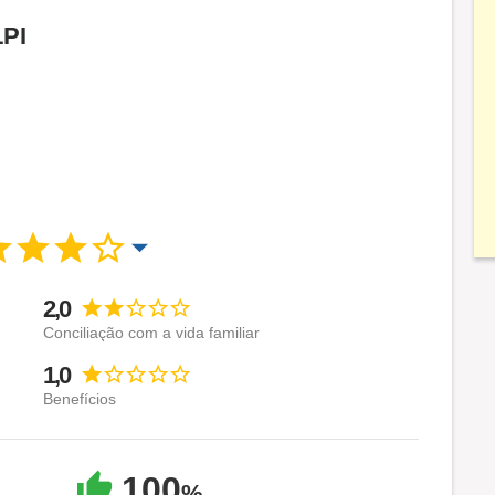
LPI
2,0
Conciliação com a vida familiar
1,0
Benefícios
100
%