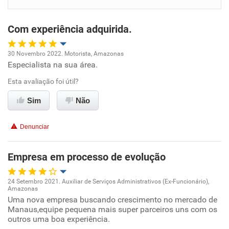
Benefícios
Com experiência adquirida.
Recomenda esta empresa
30 Novembro 2022. Motorista, Amazonas
Especialista na sua área.
Oportunidade de promoção
Esta avaliação foi útil?
Ambiente de trabalho
Sim
Não
Conciliação com a vida familiar
Denunciar
Benefícios
Empresa em processo de evolução
Recomenda esta empresa
24 Setembro 2021. Auxiliar de Serviços Administrativos (Ex-Funcionário),
Amazonas
Oportunidade de promoção
Uma nova empresa buscando crescimento no mercado de
Manaus,equipe pequena mais super parceiros uns com os
outros uma boa experiência.
Ambiente de trabalho