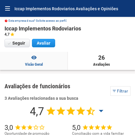
Iccap Implementos Rodoviarios Avaliações e Opiniões
Esta empresa é sua? Solicite acesso ao perfil.
Iccap Implementos Rodoviarios
4,7
Seguir
Avaliar
26
Visão Geral
Avaliações
Avaliações de funcionários
Filtrar
3 Avaliações relacionadas a sua busca
4,7
3,0
5,0
Oportunidade de promoção
Conciliação com a vida familiar