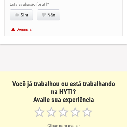
Benefícios
Esta avaliação foi útil?
Sim
Não
Recomenda esta empresa
Não recomenda a diretoria
Denunciar
Você já trabalhou ou está trabalhando
na HYTI?
Avalie sua experiência
Clique para avaliar