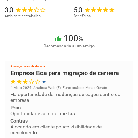
3,0
5,0
Ambiente de trabalho
Benefícios
100
%
Recomendaria a um amigo
Avaliação mais destacada
Empresa Boa para migração de carreira
4 Maio 2026. Analista Web (Ex-Funcionário), Minas Gerais
Há oportunidade de mudanças de cagos dentro da
Oportunidade de promoção
empresa
Prós
Ambiente de trabalho
Oportunidade sempre abertas
Contras
Conciliação com a vida familiar
Alocando em cliente pouco visibilidade de
crescimento.